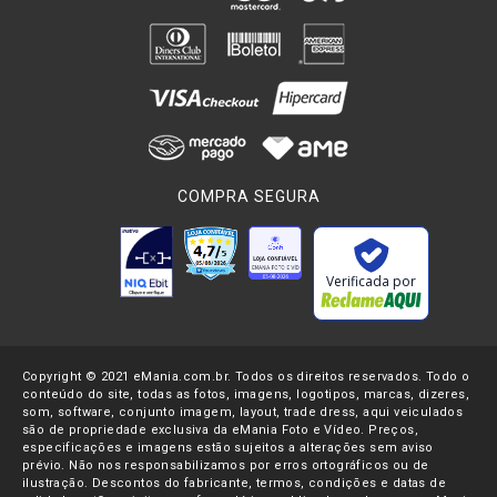
máximo todos os recursos das objetivas.
Os modelos mais avançados fazem a conversação completa
dos sistemas, fornecendo controle sobre abertura e focagem
diretamente na
Câmera DSLR
, alguns modelos profissionais
também recebem todas as informações EXIF, exibidas no
monitor LCD das
câmeras fotográficas digitais
. Outro
COMPRA SEGURA
adaptador de lente
importante é o modelo voltado para filtro.
Filtros de lente
são acessórios indispensáveis e que criam
efeitos únicos quando usados de forma correta, hoje no
Verificada por
mercado é possível encontrar
filtros UV
e
MCUV
,
filtro CPL
,
iltro Skylight
,
Filtro NDX
,
Filtro IR
e uma grande variedade
para todas as áreas da fotografia, mas muitos deles foram
Copyright © 2021 eMania.com.br. Todos os direitos reservados. Todo o
produzidos apenas para as principais
lentes
do mercado e
conteúdo do site, todas as fotos, imagens, logotipos, marcas, dizeres,
limitam seus resultados a elas.
som, software, conjunto imagem, layout, trade dress, aqui veiculados
são de propriedade exclusiva da eMania Foto e Vídeo. Preços,
especificações e imagens estão sujeitos a alterações sem aviso
Os
adaptadores de filtros
possuem uma vasta gama de
prévio. Não nos responsabilizamos por erros ortográficos ou de
diâmetros para adaptar filtros de todos os tamanhos em
ilustração. Descontos do fabricante, termos, condições e datas de