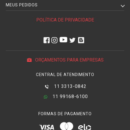
algumas voltaram para grandes escalas de distâncias,
MEUS PEDIDOS
outras em menores aberturas ou sistemas de focagens mais
precisos.
POLÍTICA DE PRIVACIDADE
Para os fotógrafos isso quer dizer mais possibilidade de
escolhas e preços mais concorridos, mas nem sempre que a
lente
que deseja será compatível com a
câmera fotográfica
que já adquiriu. Por isso recorrer a um
adaptador de filtro
é
solução mais viável. Modelos mais simples, que fazem
ORÇAMENTOS PARA EMPRESAS
apenas a conversação entre a objetiva e os componentes da
câmera
, podem ser encontrados a preços mais acessíveis e
CENTRAL DE ATENDIMENTO
adquiridos por profissionais de vários níveis de
conhecimento.
11 3313-0842
No entanto, vale ressaltar que esses modelos apenas
11 99168-6100
permitem fazer uma adaptação, mas o profissional
conseguirá usar seu equipamento apenas de forma manual.
FORMAS DE PAGAMENTO
Mas os
adaptadores de lente
não se limitam a esses
modelos. Os automáticos também são alvo dos profissionais
e fotógrafos de nível avançado, pois permitem aproveitar ao