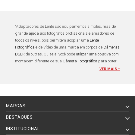
"
Adaptadores de Lente
são equipamentos simples, mas de
grande ajuda aos
fotógrafos profissionais
e
amadores
de
todos os níveis, pois permitem acoplar uma
Lente
Fotográfica
e de Vídeo
de uma marca em corpos de
Câmeras
DSLR
de outras. Ou seja, você pode utilizar uma
objetiva
com
montagem diferente de sua
Câmera Fotográfica
para obter
melhores resultados, ou utilizar as que já possua e, assim,
VER MAIS +
economizar dinheiro para outros
Equipamentos Fotográficos
como
Flashes
e
Filtros para Lente
s
.
Com o aprimoramento da tecnologia usada nas
lentes
fotográficas profissionais
, cada marca focou em aproveitar o
MARCAS
máximo dos recursos desenvolvidos em montagens própria,
afim de atrair mais clientes. Devido à forte concorrência, as
DESTAQUES
fabricantes de
lentes digitais
buscaram produzir lentes de
INSTITUCIONAL
qualidade que abrangessem diversos comprimentos focais,