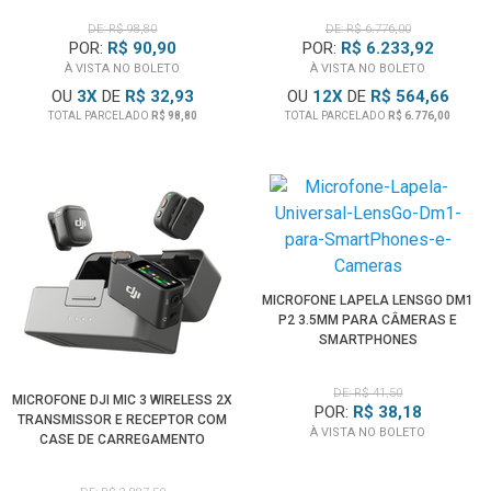
DE: R$ 98,80
DE: R$ 6.776,00
POR:
R$ 90,90
POR:
R$ 6.233,92
À VISTA NO BOLETO
À VISTA NO BOLETO
OU
3
X
DE
R$ 32,93
OU
12
X
DE
R$ 564,66
TOTAL PARCELADO
R$ 98,80
TOTAL PARCELADO
R$ 6.776,00
MICROFONE LAPELA LENSGO DM1
P2 3.5MM PARA CÂMERAS E
SMARTPHONES
DE: R$ 41,50
MICROFONE DJI MIC 3 WIRELESS 2X
POR:
R$ 38,18
TRANSMISSOR E RECEPTOR COM
À VISTA NO BOLETO
CASE DE CARREGAMENTO