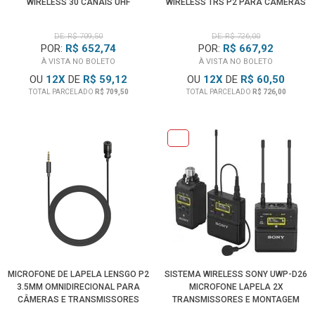
WIRELESS 30 CANAIS UHF
WIRELESS TRS P2 PARA CÂMERAS
E SMARTPHONES (2.4 GHZ)
DE: R$ 709,50
DE: R$ 726,00
POR:
R$ 652,74
POR:
R$ 667,92
À VISTA NO BOLETO
À VISTA NO BOLETO
OU
12
X
DE
R$ 59,12
OU
12
X
DE
R$ 60,50
TOTAL PARCELADO
R$ 709,50
TOTAL PARCELADO
R$ 726,00
MICROFONE DE LAPELA LENSGO P2
SISTEMA WIRELESS SONY UWP-D26
3.5MM OMNIDIRECIONAL PARA
MICROFONE LAPELA 2X
CÂMERAS E TRANSMISSORES
TRANSMISSORES E MONTAGEM
WIRELESS
CÂMERA