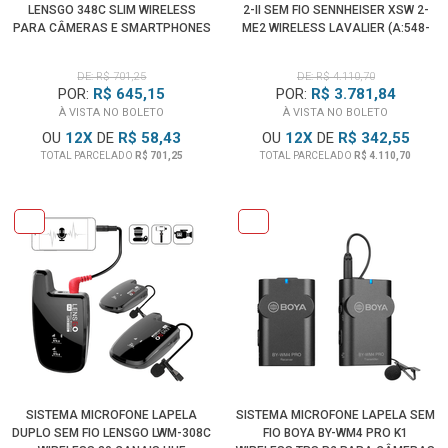
LENSGO 348C SLIM WIRELESS
2-II SEM FIO SENNHEISER XSW 2-
PARA CÂMERAS E SMARTPHONES
ME2 WIRELESS LAVALIER (A:548-
(PRETO)
572MHZ)
DE: R$ 701,25
DE: R$ 4.110,70
POR:
R$ 645,15
POR:
R$ 3.781,84
À VISTA NO BOLETO
À VISTA NO BOLETO
OU
12
X
DE
R$ 58,43
OU
12
X
DE
R$ 342,55
TOTAL PARCELADO
R$ 701,25
TOTAL PARCELADO
R$ 4.110,70
SISTEMA MICROFONE LAPELA
SISTEMA MICROFONE LAPELA SEM
DUPLO SEM FIO LENSGO LWM-308C
FIO BOYA BY-WM4 PRO K1