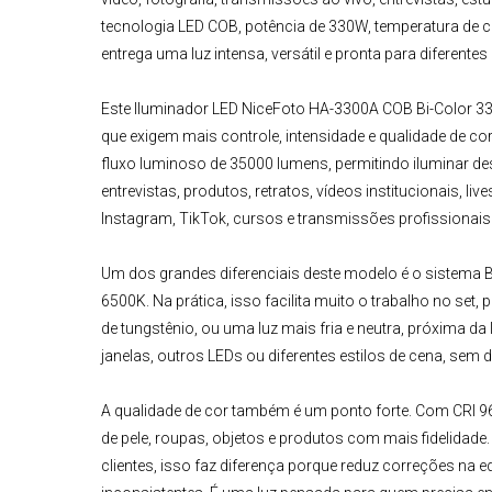
tecnologia LED COB, potência de 330W, temperatura de c
entrega uma luz intensa, versátil e pronta para diferentes
Este
Iluminador LED
NiceFoto HA-3300A COB Bi-Color 3
que exigem mais controle, intensidade e qualidade de co
fluxo luminoso de 35000 lumens, permitindo iluminar d
entrevistas, produtos, retratos, vídeos institucionais, l
Instagram, TikTok, cursos e transmissões profissionais
Um dos grandes diferenciais deste modelo é o sistema Bi
6500K. Na prática, isso facilita muito o trabalho no se
de tungstênio, ou uma luz mais fria e neutra, próxima da
janelas, outros LEDs ou diferentes estilos de cena, sem d
A qualidade de cor também é um ponto forte. Com CRI 96
de pele, roupas, objetos e produtos com mais fidelidad
clientes, isso faz diferença porque reduz correções na e