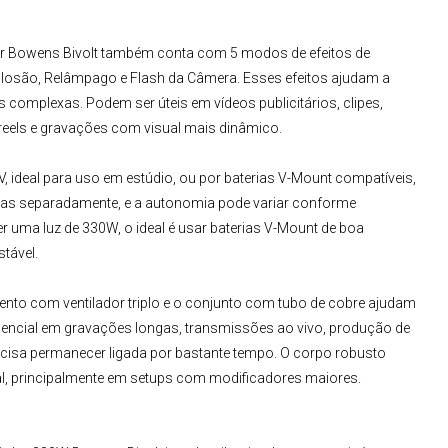
 Bowens Bivolt
também conta com 5 modos de efeitos de
Explosão, Relâmpago e Flash da Câmera. Esses efeitos ajudam a
 complexas. Podem ser úteis em vídeos publicitários, clipes,
reels e gravações com visual mais dinâmico.
V, ideal para uso em estúdio, ou por baterias V-Mount compatíveis,
idas separadamente, e a autonomia pode variar conforme
ser uma luz de 330W, o ideal é usar baterias V-Mount de boa
tável.
mento com ventilador triplo e o conjunto com tubo de cobre ajudam
essencial em gravações longas, transmissões ao vivo, produção de
ecisa permanecer ligada por bastante tempo. O corpo robusto
l, principalmente em setups com modificadores maiores.