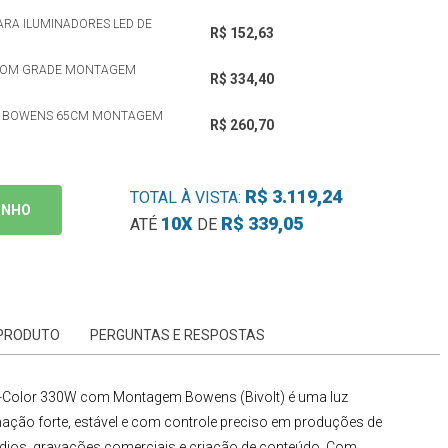
ARA ILUMINADORES LED DE
R$ 152,63
 COM GRADE MONTAGEM
R$ 334,40
ÊS BOWENS 65CM MONTAGEM
R$ 260,70
R$ 3.119,24
TOTAL À VISTA:
INHO
10X
R$ 339,05
ATÉ
DE
 PRODUTO
PERGUNTAS E RESPOSTAS
Bi-Color 330W com Montagem Bowens (Bivolt)
é uma luz
inação forte, estável e com controle preciso em produções de
stúdios, gravações comerciais e criação de conteúdo. Com