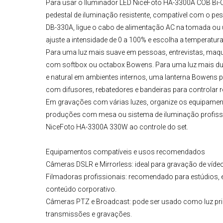
Para usar o
Iluminador LED NiceFoto HA-3300A COB Bi-
pedestal de iluminação resistente, compatível com o p
DB-330A, ligue o cabo de alimentação AC na tomada ou u
ajuste a intensidade de 0 a 100% e escolha a temperatur
Para uma luz mais suave em pessoas, entrevistas, maqui
com softbox ou octabox Bowens. Para uma luz mais dura 
e natural em ambientes internos, uma lanterna Bowens 
com difusores, rebatedores e bandeiras para controlar 
Em gravações com várias luzes, organize os equipamento
produções com mesa ou sistema de iluminação profission
NiceFoto HA-3300A 330W
ao controle do set.
Equipamentos compatíveis e usos recomendados
Câmeras DSLR e Mirrorless
:
ideal para gravação de vídeo
Filmadoras profissionais: recomendado para estúdios, e
conteúdo corporativo.
Câmeras PTZ e Broadcast
:
pode ser usado como luz pri
transmissões e gravações.