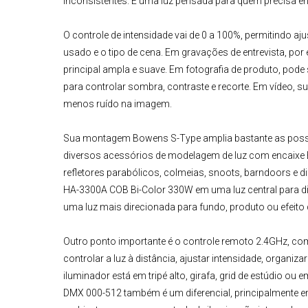
inconsistentes. É uma luz pensada para quem precisa e
O controle de intensidade vai de 0 a 100%, permitindo a
usado e o tipo de cena. Em gravações de entrevista, por
principal ampla e suave. Em fotografia de produto, po
para controlar sombra, contraste e recorte. Em vídeo, su
menos ruído na imagem.
Sua montagem Bowens S-Type amplia bastante as possi
diversos acessórios de modelagem de luz com encaixe 
refletores parabólicos, colmeias, snoots, barndoors e d
HA-3300A COB Bi-Color 330W
em uma luz central para d
uma luz mais direcionada para fundo, produto ou efeito
Outro ponto importante é o controle remoto 2.4GHz, com
controlar a luz à distância, ajustar intensidade, organiza
iluminador está em tripé alto, girafa, grid de estúdio o
DMX 000-512 também é um diferencial, principalmente em