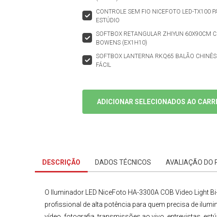
CONTROLE SEM FIO NICEFOTO LED-TX100 P
ESTÚDIO
SOFTBOX RETANGULAR ZHIYUN 60X90CM
BOWENS (EX1H10)
SOFTBOX LANTERNA RKQ65 BALÃO CHIN
FÁCIL
ADICIONAR SELECIONADOS AO CARR
DESCRIÇÃO
DADOS TÉCNICOS
AVALIAÇÃO DO
O
Iluminador LED NiceFoto HA-3300A COB Video Light 
profissional de alta potência para quem precisa de ilum
vídeo, fotografia, transmissões ao vivo, entrevistas, e