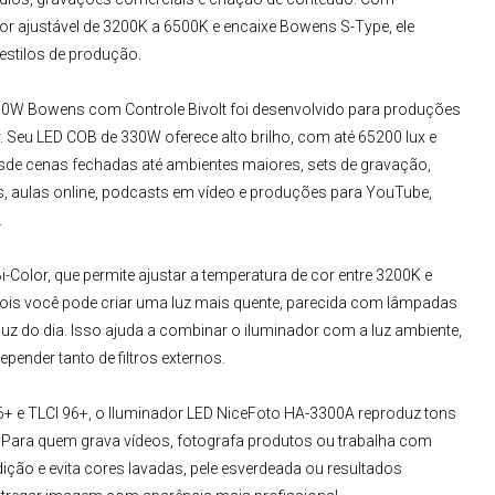
or ajustável de 3200K a 6500K e encaixe Bowens S-Type, ele
 estilos de produção.
30W Bowens com Controle Bivol
t
f
oi desenvolvido para produções
r. Seu LED COB de 330W oferece alto brilho, com até 65200 lux e
esde cenas fechadas até ambientes maiores, sets de gravação,
ives, aulas online, podcasts em vídeo e produções para YouTube,
.
-Color, que permite ajustar a temperatura de cor entre 3200K e
t, pois você pode criar uma luz mais quente, parecida com lâmpadas
 luz do dia. Isso ajuda a combinar o iluminador com a luz ambiente,
epender tanto de filtros externos.
+ e TLCI 96+, o
Iluminador LED NiceFoto
HA-3300A
reproduz tons
e. Para quem grava vídeos, fotografa produtos ou trabalha com
dição e evita cores lavadas, pele esverdeada ou resultados