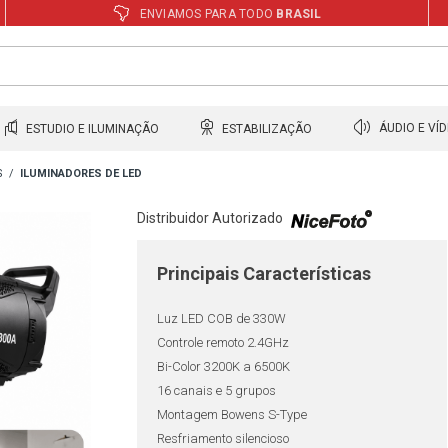
ENVIAMOS PARA TODO
BRASIL
ESTUDIO E ILUMINAÇÃO
ESTABILIZAÇÃO
ÁUDIO E VÍ
S
ILUMINADORES DE LED
Distribuidor Autorizado
Principais Características
Luz LED COB de 330W
Controle remoto 2.4GHz
Bi-Color 3200K a 6500K
16 canais e 5 grupos
Montagem Bowens S-Type
Resfriamento silencioso