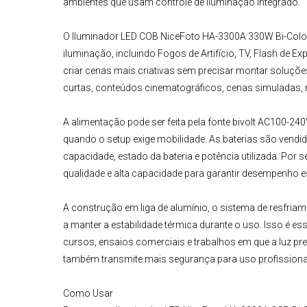
ambientes que usam controle de iluminação integrado.
O
Iluminador LED COB
NiceFoto
HA-3300A 330W Bi-Color
iluminação, incluindo Fogos de Artifício, TV, Flash de 
criar cenas mais criativas sem precisar montar soluções
curtas, conteúdos cinematográficos, cenas simuladas, 
A alimentação pode ser feita pela fonte bivolt AC100-240
quando o setup exige mobilidade. As baterias são vend
capacidade, estado da bateria e potência utilizada. Por 
qualidade e alta capacidade para garantir desempenho es
A construção em liga de alumínio, o sistema de resfria
a manter a estabilidade térmica durante o uso. Isso é 
cursos, ensaios comerciais e trabalhos em que a luz pr
também transmite mais segurança para uso profissiona
Como Usar