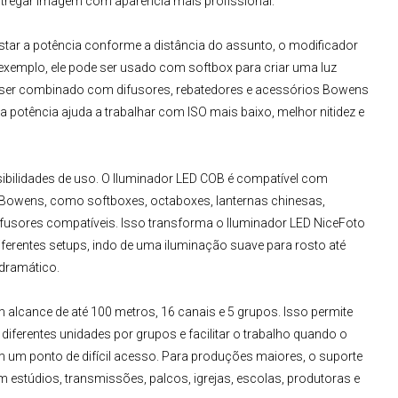
ntregar imagem com aparência mais profissional.
justar a potência conforme a distância do assunto, o modificador
 exemplo, ele pode ser usado com softbox para criar uma luz
de ser combinado com difusores, rebatedores e acessórios Bowens
a potência ajuda a trabalhar com ISO mais baixo, melhor nitidez e
bilidades de uso. O
Iluminador LED COB
é compatível com
Bowens, como softboxes, octaboxes, lanternas chinesas,
ifusores compatíveis. Isso transforma o
Iluminador LED NiceFoto
iferentes setups, indo de uma iluminação suave para rosto até
 dramático.
 alcance de até 100 metros, 16 canais e 5 grupos. Isso permite
r diferentes unidades por grupos e facilitar o trabalho quando o
u em um ponto de difícil acesso. Para produções maiores, o suporte
 estúdios, transmissões, palcos, igrejas, escolas, produtoras e