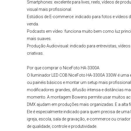
Smartphones:
excelente para lives, reels, vídeos de pr
visual mais profissional.
Estúdios de E-commerce
:
indicado para fotos e vídeos 
venda.
Podcasts em vídeo: funciona muito bem como luz princ
mais suaves.
Produção Audiovisual:
indicado para entrevistas, vídeos 
criativas.
Por que comprar o NiceFoto HA-3300A
O
Iluminador LED COB NiceFoto HA-3300A 330W
é uma e
ou painéis básicos e montar um setup mais profissional
modificadores grandes, difusão intensa e distâncias maior
momento. A montagem Bowens permite usar muitos aces
DMX ajudam em produções mais organizadas. E a alta fide
Ele é especialmente indicado para quem precisa de uma luz
igreja, escola, sala de gravação, e-commerce ou criado
de qualidade, controle e produtividade.