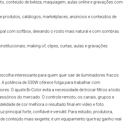
oduto, conteúdo de beleza, maquiagem, aulas online e gravações com
de produtos, catálogos, marketplaces, anúncios e conteúdos de
ipal com softbox, deixando o rosto mais natural e com sombras
institucionais, making of, clipes, curtas, aulas e gravações
scolha interessante para quem quer sair de iluminadores fracos
. A potência de 330W oferece folga para trabalhar com
es. O ajuste Bi-Color evita a necessidade de trocar filtros a todo
sórios do mercado. O controle remoto, os canais, grupos e
lidade de cor melhora o resultado final em vídeo e foto.
 principal forte, confiável e versátil. Para
estúdio, produtora
,
r de conteúdo mais exigente, é um equipamento que traz ganho real