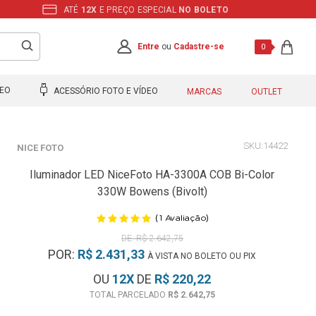
ATÉ
12X
E PREÇO ESPECIAL
NO BOLETO
Entre
ou
Cadastre-se
0
DEO
ACESSÓRIO FOTO E VÍDEO
MARCAS
OUTLET
14422
NICE FOTO
Iluminador LED NiceFoto HA-3300A COB Bi-Color
330W Bowens (Bivolt)
(
)
1
Avaliação
R$ 2.642,75
POR:
R$ 2.431,33
À VISTA NO BOLETO OU PIX
OU
12
X
DE
R$ 220,22
R$ 2.642,75