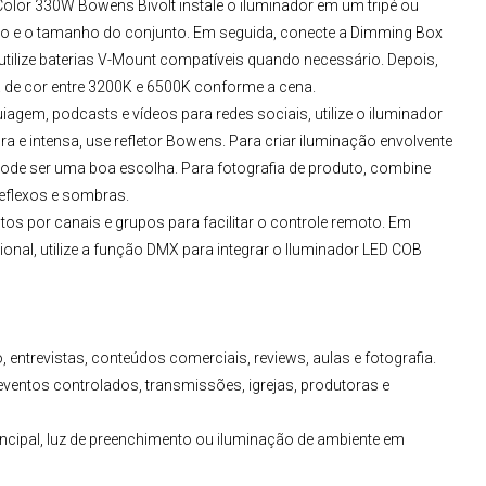
Color 330W Bowens Bivolt
instale o iluminador em um tripé ou
eso e o tamanho do conjunto. Em seguida, conecte a Dimming Box
tilize baterias V-Mount compatíveis quando necessário. Depois,
a de cor entre 3200K e 6500K conforme a cena.
agem, podcasts e vídeos para redes sociais, utilize o iluminador
e intensa, use refletor Bowens. Para criar iluminação envolvente
pode ser uma boa escolha. Para fotografia de produto, combine
reflexos e sombras.
s por canais e grupos para facilitar o controle remoto. Em
al, utilize a função DMX para integrar o I
luminador LED COB
, entrevistas, conteúdos comerciais, reviews, aulas e fotografia.
ventos controlados, transmissões, igrejas, produtoras e
ncipal, luz de preenchimento ou iluminação de ambiente em