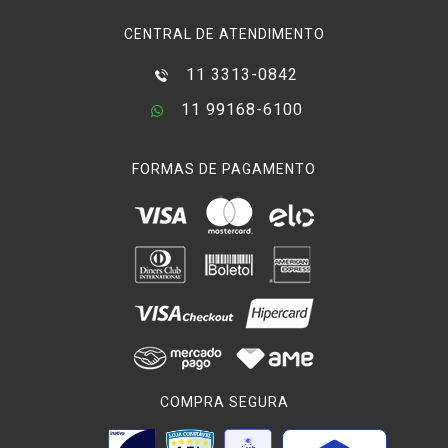
CENTRAL DE ATENDIMENTO
O
Filtro Close-Up
aumenta o valor da dioptria entre a
câmera
e a
lente fotográfica
e por isso muitas vezes são vendidos em
11 3313-0842
kits de filtro. A macro fotografia é um campo da área de foto
voltado para captura de pequenos objetos e quem tem
11 99168-6100
ganhado cada vez mais espaço. A evolução das lentes
macro permite capturar cada vez mais detalhes e com
FORMAS DE PAGAMENTO
nitidez aprimorada, no entanto essas lentes não são tão
acessíveis como as objetivas de comprimento focal padrão e
o Filtro Close-Up costuma ser o melhor método de entrada
para fotógrafos que desejam ingressar nesse ramo, pois
assim é possível aprender quais são as melhores distâncias
focais para o tipo de objeto que deseja fotografar e
posteriormente escolher uma lente que atenda às suas
necessidades.
Muitas
lentes fotográficas
já atendem às funções de
macro
COMPRA SEGURA
fotografia
, mas de forma superficial. A configuração
disponibilizada pela
câmera
para esse tipo de trabalho nem