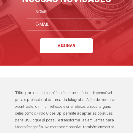
"
Filtro para lente fotográfica
é um acessório indispensável
para o profissional da
área da fotografia
. Além de melhorar
o contraste, diminuir reflexos e criar efeitos únicos, alguns
deles como o
Filtro Close-Up
, permite adaptar as objetivas
para
DSLR
que já possui e transforma-las em
Lentes para
Macro fotografia
. No mercado é possível também encontrar