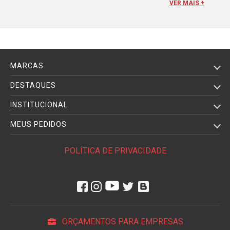
outros modelos de filtros como o
Filtro UV
,
Filtro
VER MAIS +
Skylight
,
Filtro MCUV
,
Filtro CPL
,
Filtro NDX
,
Filtro IR
e muito
mais, que garantem mais praticidade e profissionalismo nos
resultados finais. Quando rosqueado na parte frontal da
objetiva, o
Filtro Close-Up
permite adaptar a lente
diretamente na montagem de sua
DSLR
, assim, você amplia
MARCAS
o comprimento focal dela e fazendo o uso da mesma objetiva
como uma
lente macro
em curtas distâncias de foco, podendo
DESTAQUES
ser usada em laboratórios clínicos, fotografia de insetos,
INSTITUCIONAL
flores e para capturar detalhes que não são facilmente vistos
a olho nu.
MEUS PEDIDOS
O
Filtro Close-Up
é vendido unitariamente ou em kits com três
POLÍTICA DE PRIVACIDADE
ou quatro unidades com dioptrias diferentes. A dioptria é um
sistema das
Câmeras DSLR
que permite a focagem manual
e automática através do
viewfinder
, aproximando ou
distanciando os motivos. Não é comum, por exemplo,
encontrar fotógrafos utilizando óculos enquanto trabalham,
pois é possível para eles ajustar a distância de foco a partir
ORÇAMENTOS PARA EMPRESAS
do seu ponto de vista.