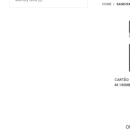
Memory Stick (2)
SANDIS
CARTÃO 
4K 180MB
O