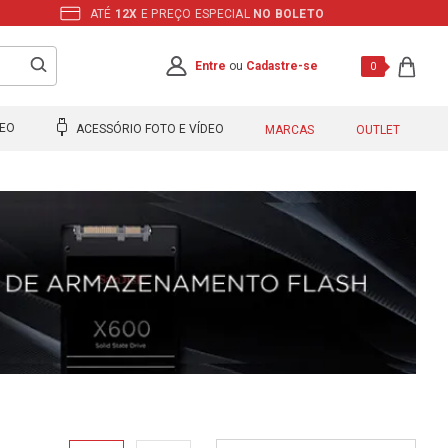
ATÉ
12X
E PREÇO ESPECIAL
NO BOLETO
Entre
ou
Cadastre-se
0
DEO
ACESSÓRIO FOTO E VÍDEO
MARCAS
OUTLET