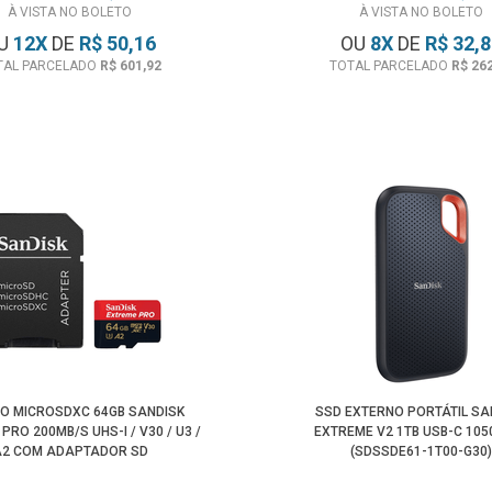
À VISTA NO BOLETO
À VISTA NO BOLETO
U
12
X
DE
R$ 50,16
OU
8
X
DE
R$ 32,
TAL PARCELADO
R$ 601,92
TOTAL PARCELADO
R$ 26
O MICROSDXC 64GB SANDISK
SSD EXTERNO PORTÁTIL SA
PRO 200MB/S UHS-I / V30 / U3 /
EXTREME V2 1TB USB-C 10
A2 COM ADAPTADOR SD
(SDSSDE61-1T00-G30