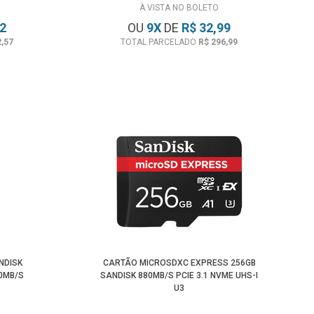
À VISTA NO BOLETO
82
OU
9
X
DE
R$ 32,99
2,57
TOTAL PARCELADO
R$ 296,99
NDISK
CARTÃO MICROSDXC EXPRESS 256GB
50MB/S
SANDISK 880MB/S PCIE 3.1 NVME UHS-I
)
U3