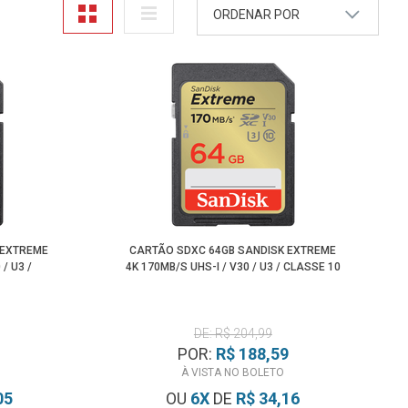
ORDENAR POR
A - Z
Z - A
Mais Vendidos
Maior Preço
Menor Preço
 EXTREME
CARTÃO SDXC 64GB SANDISK EXTREME
/ U3 /
4K 170MB/S UHS-I / V30 / U3 / CLASSE 10
DE: R$ 204,99
POR:
R$ 188,59
À VISTA NO BOLETO
05
OU
6
X
DE
R$ 34,16