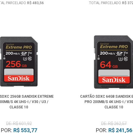
TAL PARCELADO
R$ 483,56
TOTAL PARCELADO
R$ 37
SDXC 256GB SANDISK EXTREME
CARTÃO SDXC 64GB SANDISK 
00MB/S 4K UHS-I / V30 / U3 /
PRO 200MB/S 4K UHS-I / V30 
CLASSE 10
CLASSE 10
DE: R$ 601,92
DE: R$ 262,57
POR:
R$ 553,77
POR:
R$ 241,56