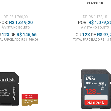
CLASSE 10
DE: R$ 1.760,00
DE: R$ 1.173,15
POR:
R$ 1.619,20
POR:
R$ 1.079,3
À VISTA NO BOLETO
À VISTA NO BOLETO
U
12
X
DE
R$ 146,66
OU
12
X
DE
R$ 97,
AL PARCELADO
R$ 1.760,00
TOTAL PARCELADO
R$ 1.1