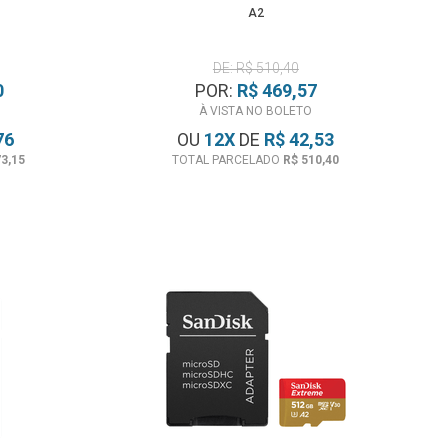
A2
DE: R$ 510,40
0
POR:
R$ 469,57
À VISTA NO BOLETO
76
OU
12
X
DE
R$ 42,53
73,15
TOTAL PARCELADO
R$ 510,40