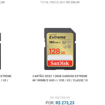
2,68
TOTAL PARCELADO
R$ 204,99
EXTREME
CARTÃO SDXC 128GB SANDISK EXTREME
/ U3 /
4K 180MB/S UHS-I / V30 / U3 / CLASSE 10
DE: R$ 296,99
POR:
R$ 273,23