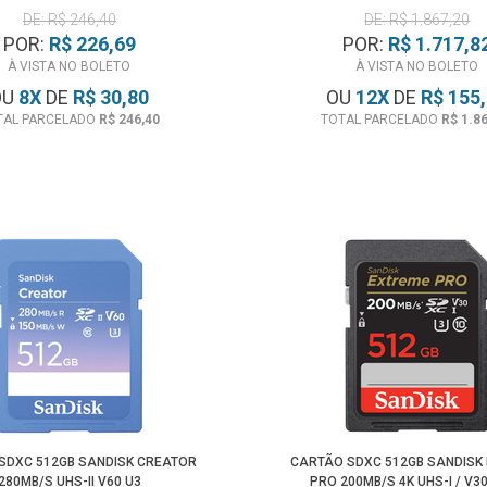
DE: R$ 246,40
DE: R$ 1.867,20
POR:
R$ 226,69
POR:
R$ 1.717,8
À VISTA NO BOLETO
À VISTA NO BOLETO
OU
8
X
DE
R$ 30,80
OU
12
X
DE
R$ 155
TAL PARCELADO
R$ 246,40
TOTAL PARCELADO
R$ 1.8
SDXC 512GB SANDISK CREATOR
CARTÃO SDXC 512GB SANDISK
280MB/S UHS-II V60 U3
PRO 200MB/S 4K UHS-I / V30 