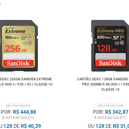
K
SDXC 256GB SANDISK EXTREME
CARTÃO SDXC 128GB SANDISK
/S UHS-I / V30 / U3 / CLASSE 10
PRO 200MB/S 4K UHS-I / V30 
CLASSE 10
DE: R$ 483,56
DE: R$ 372,68
POR:
R$ 444,88
POR:
R$ 342,87
À VISTA NO BOLETO
À VISTA NO BOLETO
U
12
X
DE
R$ 40,29
OU
12
X
DE
R$ 31,