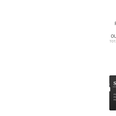
O
TOT