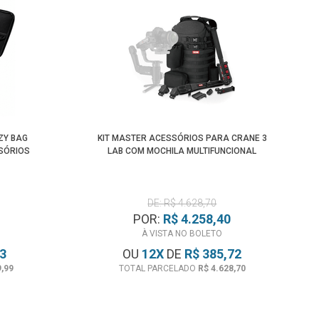
ZY BAG
KIT MASTER ACESSÓRIOS PARA CRANE 3
SÓRIOS
LAB COM MOCHILA MULTIFUNCIONAL
DE: R$ 4.628,70
POR:
R$ 4.258,40
À VISTA NO BOLETO
33
OU
12
X
DE
R$ 385,72
9,99
TOTAL PARCELADO
R$ 4.628,70