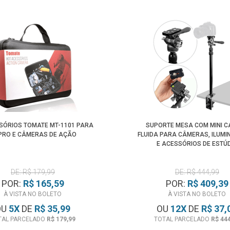
SSÓRIOS TOMATE MT-1101 PARA
SUPORTE MESA COM MINI 
PRO E CÂMERAS DE AÇÃO
FLUIDA PARA CÂMERAS, ILUM
E ACESSÓRIOS DE ESTÚ
DE: R$ 179,99
DE: R$ 444,99
POR:
R$ 165,59
POR:
R$ 409,39
À VISTA NO BOLETO
À VISTA NO BOLETO
OU
5
X
DE
R$ 35,99
OU
12
X
DE
R$ 37,
TAL PARCELADO
R$ 179,99
TOTAL PARCELADO
R$ 44