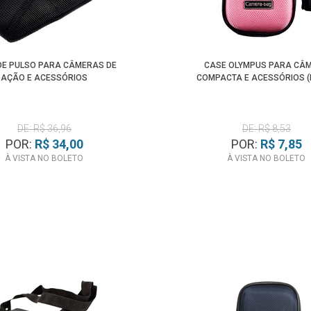
DE PULSO PARA CÂMERAS DE
CASE OLYMPUS PARA CÂ
AÇÃO E ACESSÓRIOS
COMPACTA E ACESSÓRIOS 
DE: R$ 36,96
DE: R$ 8,53
POR:
R$ 34,00
POR:
R$ 7,85
À VISTA NO BOLETO
À VISTA NO BOLETO