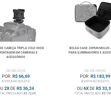
DE CABEÇA TRIPLA COLD SHOE
BOLSA CASE ZHIYUN MOLUS 
MONTAGEM EM CÂMERAS E
PARA ILUMINADORES E ACES
ACESSÓRIOS
DE: R$ 72,49
DE: R$ 199,99
POR:
R$ 66,69
POR:
R$ 183,99
À VISTA NO BOLETO
À VISTA NO BOLETO
OU
2
X
DE
R$ 36,24
OU
6
X
DE
R$ 33,
TAL PARCELADO
R$ 72,49
TOTAL PARCELADO
R$ 19