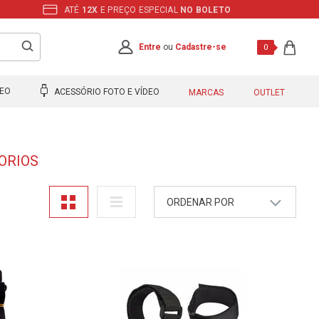
ATÉ
12X
E PREÇO ESPECIAL
NO BOLETO
Entre
ou
Cadastre-se
0
DEO
ACESSÓRIO FOTO E VÍDEO
MARCAS
OUTLET
ORIOS
ORDENAR POR
A - Z
Z - A
Mais Vendidos
Maior Preço