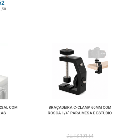
62
1,50
RSAL COM
BRAÇADEIRA C-CLAMP 60MM COM
RAS
ROSCA 1/4" PARA MESA E ESTÚDIO
DE: R$ 101,64