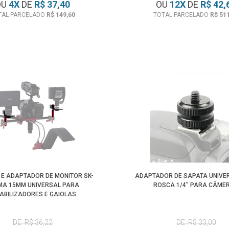
OU
4
X
DE
R$ 37,40
OU
12
X
DE
R$ 42,
TAL PARCELADO
R$ 149,60
TOTAL PARCELADO
R$ 51
 E ADAPTADOR DE MONITOR SK-
ADAPTADOR DE SAPATA UNIVE
MA 15MM UNIVERSAL PARA
ROSCA 1/4" PARA CÂME
ABILIZADORES E GAIOLAS
DE: R$ 36,22
DE: R$ 33,00