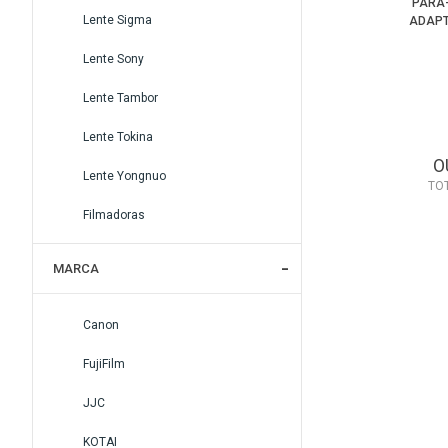
PARA-
Lente Sigma
ADAPT
Lente Sony
Lente Tambor
Lente Tokina
O
Lente Yongnuo
TO
Filmadoras
MARCA
Canon
FujiFilm
JJC
KOTAI