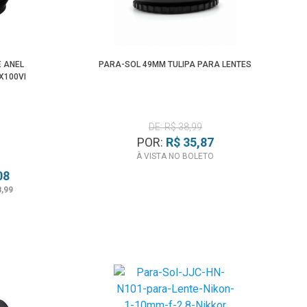
Menor Preço
E ANEL
PARA-SOL 49MM TULIPA PARA LENTES
X100VI
DE: R$ 38,99
POR:
R$ 35,87
À VISTA NO BOLETO
08
8,99