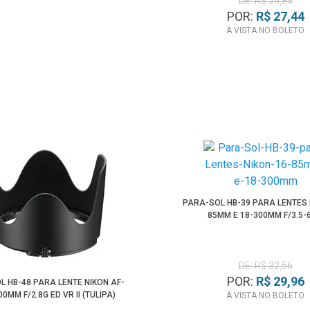
DE: R$ 29,83
POR:
R$ 27,44
À VISTA NO BOLETO
PARA-SOL HB-39 PARA LENTES 
85MM E 18-300MM F/3.5-
DE: R$ 32,56
POR:
R$ 29,96
L HB-48 PARA LENTE NIKON AF-
00MM F/2.8G ED VR II (TULIPA)
À VISTA NO BOLETO