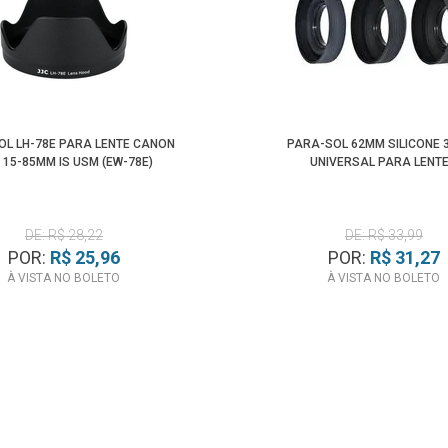
OL LH-78E PARA LENTE CANON
PARA-SOL 62MM SILICONE 3
S 15-85MM IS USM (EW-78E)
UNIVERSAL PARA LENT
DE: R$ 28,22
DE: R$ 33,99
POR:
R$ 25,96
POR:
R$ 31,27
À VISTA NO BOLETO
À VISTA NO BOLETO