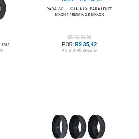
PARA-SOL JJC LN-N101 PARA LENTE
NIKON 1 10MM F/2.8 NIKKOR
DE: R$ 38,50
POR:
R$ 35,42
 EM 1
ES
À VISTA NO BOLETO