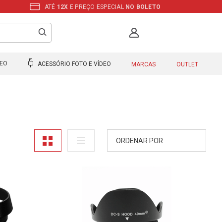
ATÉ
12X
E PREÇO ESPECIAL
NO BOLETO
DEO
ACESSÓRIO FOTO E VÍDEO
MARCAS
OUTLET
ORDENAR POR
A - Z
Z - A
Mais Vendidos
Maior Preço