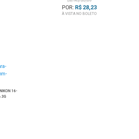
DE: R$ 30,69
POR:
R$ 28,23
À VISTA NO BOLETO
NIKON 16-
6.3G