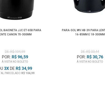
L BAIONETA JJC ET-65B PARA
PARA-SOL WV HB-39 PARA LEN
ENTE CANON 70-300MM
16-85MM E 18-300MM
DE: R$ 104,99
DE: R$ 33,44
POR:
R$ 96,59
POR:
R$ 30,76
À VISTA NO BOLETO
À VISTA NO BOLETO
OU
3
X
DE
R$ 34,99
TAL PARCELADO
R$ 104,99