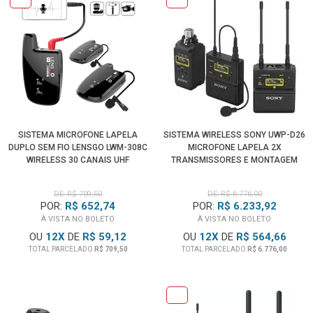
SISTEMA MICROFONE LAPELA
SISTEMA WIRELESS SONY UWP-D26
DUPLO SEM FIO LENSGO LWM-308C
MICROFONE LAPELA 2X
WIRELESS 30 CANAIS UHF
TRANSMISSORES E MONTAGEM
CÂMERA
DE: R$ 709,50
DE: R$ 6.776,00
POR:
R$ 652,74
POR:
R$ 6.233,92
À VISTA NO BOLETO
À VISTA NO BOLETO
OU
12
X
DE
R$ 59,12
OU
12
X
DE
R$ 564,66
TOTAL PARCELADO
R$ 709,50
TOTAL PARCELADO
R$ 6.776,00