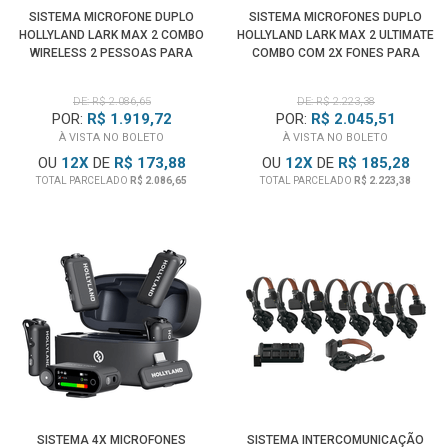
SISTEMA MICROFONE DUPLO
SISTEMA MICROFONES DUPLO
HOLLYLAND LARK MAX 2 COMBO
HOLLYLAND LARK MAX 2 ULTIMATE
WIRELESS 2 PESSOAS PARA
COMBO COM 2X FONES PARA
CÂMERAS E SMARTPHONES
CÂMERAS E SMARTPHONES
DE: R$ 2.086,65
DE: R$ 2.223,38
POR:
R$ 1.919,72
POR:
R$ 2.045,51
À VISTA NO BOLETO
À VISTA NO BOLETO
OU
12
X
DE
R$ 173,88
OU
12
X
DE
R$ 185,28
TOTAL PARCELADO
R$ 2.086,65
TOTAL PARCELADO
R$ 2.223,38
SISTEMA 4X MICROFONES
SISTEMA INTERCOMUNICAÇÃO