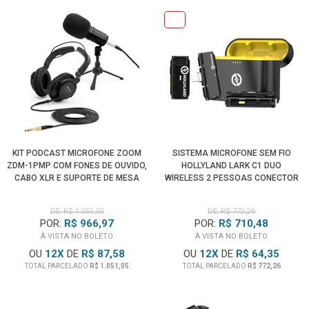
KIT PODCAST MICROFONE ZOOM
SISTEMA MICROFONE SEM FIO
ZDM-1PMP COM FONES DE OUVIDO,
HOLLYLAND LARK C1 DUO
CABO XLR E SUPORTE DE MESA
WIRELESS 2 PESSOAS CONECTOR
USB-C
DE: R$ 1.051,05
DE: R$ 772,26
POR:
R$ 966,97
POR:
R$ 710,48
À VISTA NO BOLETO
À VISTA NO BOLETO
OU
12
X
DE
R$ 87,58
OU
12
X
DE
R$ 64,35
TOTAL PARCELADO
R$ 1.051,05
TOTAL PARCELADO
R$ 772,26