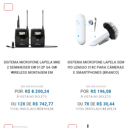
SISTEMA MICROFONE LAPELA MKE
SISTEMA MICROFONE LAPELA SEM
2 SENNHEISER EW 512P G4-GW
FIO LENSGO 318C PARA CÂMERAS
WIRELESS MONTAGEM EM
E SMARTPHONES (BRANCO)
CÂMERAS (GW: 558-608MHZ)
DE: R$ 8.913,30
DE: R$ 213,13
POR:
R$ 8.200,24
POR:
R$ 196,08
À VISTA NO BOLETO
À VISTA NO BOLETO
OU
12
X
DE
R$ 742,77
OU
7
X
DE
R$ 30,44
TOTAL PARCELADO
R$ 8.913,30
TOTAL PARCELADO
R$ 213,13