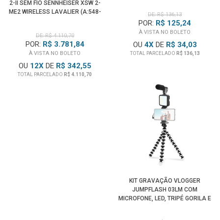
2-II SEM FIO SENNHEISER XSW 2-
ME2 WIRELESS LAVALIER (A:548-
DE: R$ 136,13
572MHZ)
POR:
R$ 125,24
À VISTA NO BOLETO
DE: R$ 4.110,70
POR:
R$ 3.781,84
OU
4
X
DE
R$ 34,03
À VISTA NO BOLETO
TOTAL PARCELADO
R$ 136,13
OU
12
X
DE
R$ 342,55
TOTAL PARCELADO
R$ 4.110,70
KIT GRAVAÇÃO VLOGGER
JUMPFLASH 03LM COM
MICROFONE, LED, TRIPÉ GORILA E
CONTROLE PARA SMARTPHONE