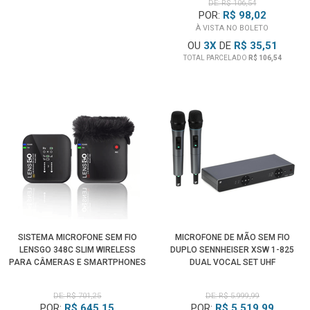
DE: R$ 106,54
POR:
R$ 98,02
À VISTA NO BOLETO
OU
3
X
DE
R$ 35,51
TOTAL PARCELADO
R$ 106,54
SISTEMA MICROFONE SEM FIO
MICROFONE DE MÃO SEM FIO
LENSGO 348C SLIM WIRELESS
DUPLO SENNHEISER XSW 1-825
PARA CÂMERAS E SMARTPHONES
DUAL VOCAL SET UHF
(PRETO)
DE: R$ 701,25
DE: R$ 5.999,99
POR:
R$ 645,15
POR:
R$ 5.519,99