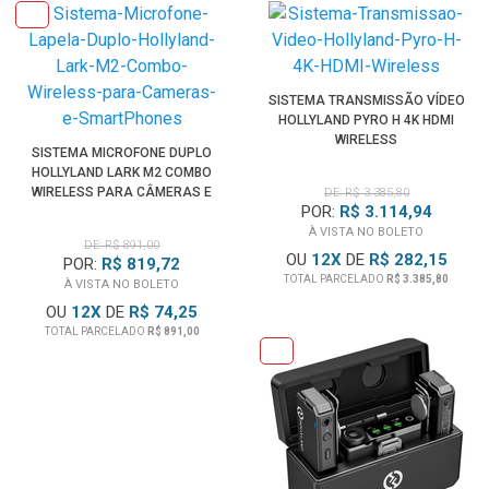
SISTEMA TRANSMISSÃO VÍDEO
HOLLYLAND PYRO H 4K HDMI
WIRELESS
SISTEMA MICROFONE DUPLO
HOLLYLAND LARK M2 COMBO
WIRELESS PARA CÂMERAS E
DE: R$ 3.385,80
POR:
R$ 3.114,94
SMARTPHONES
À VISTA NO BOLETO
DE: R$ 891,00
OU
12
X
DE
R$ 282,15
POR:
R$ 819,72
TOTAL PARCELADO
R$ 3.385,80
À VISTA NO BOLETO
OU
12
X
DE
R$ 74,25
TOTAL PARCELADO
R$ 891,00