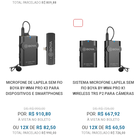
TOTAL PARCELADO
R$ 809,88
MICROFONE DE LAPELA SEM FIO
SISTEMA MICROFONE LAPELA SEM
BOYA BY-WM4 PRO K3 PARA
FIO BOYA BY-WM4 PRO K1
DISPOSITIVOS E SMARTPHONES
WIRELESS TRS P2 PARA CÂMERAS
IOS (LIGHTNING)
E SMARTPHONES (2.4 GHZ)
DE: R$ 990,00
DE: R$ 726,00
POR:
R$ 910,80
POR:
R$ 667,92
À VISTA NO BOLETO
À VISTA NO BOLETO
OU
12
X
DE
R$ 82,50
OU
12
X
DE
R$ 60,50
TOTAL PARCELADO
R$ 990,00
TOTAL PARCELADO
R$ 726,00