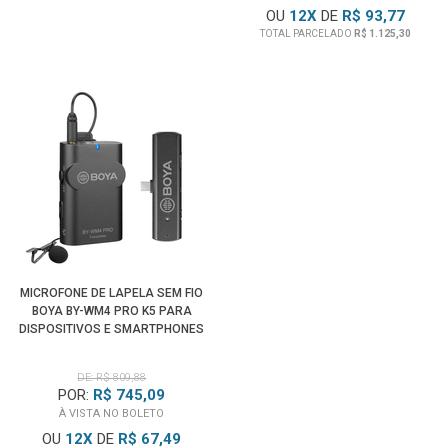
OU
12
X
DE
R$ 93,77
TOTAL PARCELADO
R$ 1.125,30
MICROFONE DE LAPELA SEM FIO
BOYA BY-WM4 PRO K5 PARA
DISPOSITIVOS E SMARTPHONES
ANDROID (USB-C)
DE: R$ 809,88
POR:
R$ 745,09
À VISTA NO BOLETO
OU
12
X
DE
R$ 67,49