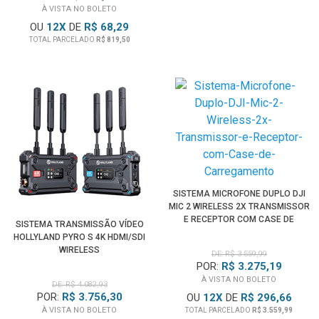
À VISTA NO BOLETO
OU
12
X
DE
R$ 68,29
TOTAL PARCELADO
R$ 819,50
SISTEMA MICROFONE DUPLO DJI
MIC 2 WIRELESS 2X TRANSMISSOR
E RECEPTOR COM CASE DE
SISTEMA TRANSMISSÃO VÍDEO
CARREGAMENTO
HOLLYLAND PYRO S 4K HDMI/SDI
WIRELESS
DE: R$ 3.559,99
POR:
R$ 3.275,19
À VISTA NO BOLETO
DE: R$ 4.082,93
POR:
R$ 3.756,30
OU
12
X
DE
R$ 296,66
À VISTA NO BOLETO
TOTAL PARCELADO
R$ 3.559,99