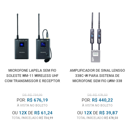
MICROFONE LAPELA SEM FIO
AMPLIFICADOR DE SINAL LENSGO
SOLESTE WM-11 WIRELESS UHF
338C-W PARA SISTEMA DE
COM TRANSMISSOR E RECEPTOR
MICROFONE SEM FIO LWM-338
P2
DE: R$ 734,99
DE: R$ 478,50
POR:
R$ 676,19
POR:
R$ 440,22
À VISTA NO BOLETO
À VISTA NO BOLETO
OU
12
X
DE
R$ 61,24
OU
12
X
DE
R$ 39,87
TOTAL PARCELADO
R$ 734,99
TOTAL PARCELADO
R$ 478,50