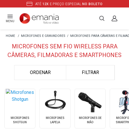
ATÉ
12X
E PREÇO ESPECIAL
NO BOLETO
MENU
MICROFONES E GRAVADORES
MICROFONES PARA CÂMERAS E FILMA
MICROFONES SEM FIO WIRELESS PARA
CÂMERAS, FILMADORAS E SMARTPHONES
ORDENAR
FILTRAR
MICROFONES
MICROFONES
MICROFONES DE
MICROFO
SHOTGUN
LAPELA
MÃO
SMARTP