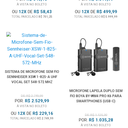
À VISTA NO BOLETO
À VISTA NO BOLETO
OU
12
X
DE
R$ 58,43
OU
12
X
DE
R$ 499,99
TOTAL PARCELADO
R$ 701,25
TOTAL PARCELADO
R$ 5.999,99
SISTEMA DE MICROFONE SEM FIO
SENNHEISER XSW 1-825-A UHF
VOCAL SET 548-572 MHZ
MICROFONE LAPELA DUPLO SEM
DE: R$ 2.749,99
FIO BOYA BY-WM4 PRO K6 PARA
POR:
R$ 2.529,99
SMARTPHONES (USB-C)
À VISTA NO BOLETO
OU
12
X
DE
R$ 229,16
DE: R$ 1.125,30
TOTAL PARCELADO
R$ 2.749,99
POR:
R$ 1.035,28
À VISTA NO BOLETO