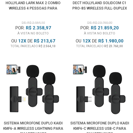
HOLLYLAND LARK MAX 2 COMBO
DECT HOLLYLAND SOLIDCOM C1
WIRELESS 4 PESSOAS PARA
PRO-8S WIRELESS FULL-DUPLEX
CÂMERAS E SMARTPHONES
COM 8X HEADSETS
DE: R$ 2.564,10
DE: R$ 23.760,00
POR:
R$ 2.358,97
POR:
R$ 21.859,20
À VISTA NO BOLETO
À VISTA NO BOLETO
OU
12
X
DE
R$ 213,67
OU
12
X
DE
R$ 1.980,00
TOTAL PARCELADO
R$ 2.564,10
TOTAL PARCELADO
R$ 23.760,00
SISTEMA MICROFONE DUPLO KAIDI
SISTEMA MICROFONE DUPLO KAIDI
KMF6-A WIRELESS LIGHTNING PARA
KMF6-C WIRELESS USB-C PARA