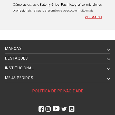
Câmeras
extras e
Baterry Grips
,
Fash fotográfico
,
microfones
profissionais
,
alças para ombro e pescoço
e muito mais
coisas que juntas não podem ser carregadas facilmente.
VER MAIS +
Para facilitar o transporte os próprios fabricantes de
câmeras e filmadoras
projetaram bolsas para elas, hoje em
dia é possível encontrar bolsas para
câmeras DSLR e
compactas
, além de
bolsas para lentes fotográficas
,
flashes
e
filmadoras
em geral de diversos tamanhos, modelos e
MARCAS
materiais.
DESTAQUES
As
Bolsa para Flash Fotográfico
. Esse tipo especial de bolsa
INSTITUCIONAL
apresenta várias características e funcionalidades ideais
para a segurança e transporte de flashes fotográficos e
MEUS PEDIDOS
acessórios como
rebatedor
e
difusor
. É possível encontrar no
mercado diversos modelos que variam quanto a tamanho,
POLÍTICA DE PRIVACIDADE
material e sofisticação. Os fabricantes também são
inúmeros e alguns optam por produzir modelos de bolsas
voltados a alguma marca exclusiva de
flash speedlite
como
flashes Canon
,
Nikon
e
Panasonic
.