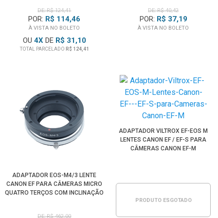
DE: R$ 124,41
DE: R$ 40,42
POR:
R$ 114,46
POR:
R$ 37,19
À VISTA NO BOLETO
À VISTA NO BOLETO
OU
4
X
DE
R$ 31,10
TOTAL PARCELADO
R$ 124,41
ADAPTADOR VILTROX EF-EOS M
LENTES CANON EF / EF-S PARA
CÂMERAS CANON EF-M
ADAPTADOR EOS-M4/3 LENTE
CANON EF PARA CÂMERAS MICRO
QUATRO TERÇOS COM INCLINAÇÃO
PRODUTO ESGOTADO
MANUAL
DE: R$ 462,00