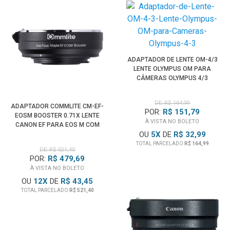
ADAPTADOR DE LENTE OM-4/3
LENTE OLYMPUS OM PARA
CÂMERAS OLYMPUS 4/3
DE: R$ 164,99
ADAPTADOR COMMLITE CM-EF-
POR:
R$ 151,79
EOSM BOOSTER 0.71X LENTE
À VISTA NO BOLETO
CANON EF PARA EOS M COM
OU
5
X
DE
R$ 32,99
AUTOFOCO
TOTAL PARCELADO
R$ 164,99
DE: R$ 521,40
POR:
R$ 479,69
À VISTA NO BOLETO
OU
12
X
DE
R$ 43,45
TOTAL PARCELADO
R$ 521,40