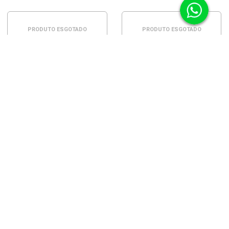
PRODUTO ESGOTADO
PRODUTO ESGOTADO
ADAPTADOR DE MONTAGEM
VILTROX EF-GFX PARA LENTE
CANON EF/EF-S EM CÂMERAS
FUJIFILM GFX G-MOUNT