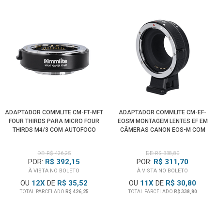
ADAPTADOR COMMLITE CM-FT-MFT
ADAPTADOR COMMLITE CM-EF-
FOUR THIRDS PARA MICRO FOUR
EOSM MONTAGEM LENTES EF EM
THIRDS M4/3 COM AUTOFOCO
CÂMERAS CANON EOS-M COM
ELETRÔNICO
FOCO ELETRÔNICO
DE: R$ 426,25
DE: R$ 338,80
POR:
R$ 392,15
POR:
R$ 311,70
À VISTA NO BOLETO
À VISTA NO BOLETO
OU
12
X
DE
R$ 35,52
OU
11
X
DE
R$ 30,80
TOTAL PARCELADO
R$ 426,25
TOTAL PARCELADO
R$ 338,80