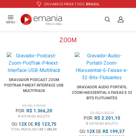
ENVIAMOS PARA TODO
BRASIL
MENU
ZOOM
GRAVADOR PODCAST ZOOM
PODTRAK P4NEXT INTERFACE USB
GRAVADOR ÁUDIO PORTÁTIL
MULTITRACK
ZOOM H6ESSENTIAL 6 FAIXAS E 32
BITS FLUTUANTES
DE: R$ 1.485,00
POR:
R$ 1.366,20
DE: R$ 2.392,50
À VISTA NO BOLETO
POR:
R$ 2.201,10
OU
12
X
DE
R$ 123,75
À VISTA NO BOLETO
TOTAL PARCELADO
R$ 1.485,00
OU
12
X
DE
R$ 199,37