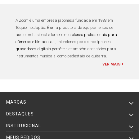
A
Zoom
é uma empresa japonesa fundada em 1983 em
Tóquio, no Japão. É uma produtora de equipamentos de
áudio profissional e fornece
microfones profissionais para
câmeras e filmadoras
,
microfones para smartphones
,
gravadores digitais portáteis
e também acessórios para
instrumentos musicais, como pedestais de guitarra.
Dentre os produtos feitos por ela, a
Zoom
tem enfoque em
VER MAIS +
dispositivos de gravação que incluem gravadores portáteis
com recursos avançados, que podem ser usados no campo
da música, vídeo e cinema.
Dentro do mercado audiovisual brasileiro, o
gravador de voz
MARCAS
digital
tem mostrado uma evolução grande nos últimos anos,
com o aumento de profissionais capacitados e o implemento
DESTAQUES
de equipamentos adequados para uso e visível melhora na
INSTITUCIONAL
qualidade do material produzido. Coração da indústria
cinematográfica, e por sua vez par perfeito da imagem, o
MEUS PEDIDOS