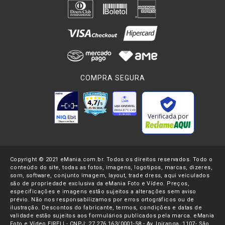
Zoom H5
, um gravador digital pequeno, leve e portátil que
cabe na palma da mão. Além disso, ele possui recursos
avançados para a época como bateria embutida e
recarregável, com microfones externos em formato de
captação estéreo X/Y
, a habilidade de gravação de até 4
faixas separadamente direto no cartão SD em formatos WAV
COMPRA SEGURA
ou MP3.
Outro seria tambem o
Zoom H4
que conta com saídas USB,
efeitos integrados ao seu software para ajuste de som
Verificada por
captado, deixando-os mais metálicos, suaves, dentre outros
tipos de efeito; em 2007 foi lançado o
Gravador Zoom H2
,
seguido pelo
Zoom H4n
em 2009. No ano seguinte, todos já
Copyright © 2021 eMania.com.br. Todos os direitos reservados. Todo o
eram considerados padrão da indústria e referência de
conteúdo do site, todas as fotos, imagens, logotipos, marcas, dizeres,
qualidade de áudio profissional. Em 2013 veio a terceira
som, software, conjunto imagem, layout, trade dress, aqui veiculados
geração de gravadores da
Zoom
, o
H6
, com captura de até
são de propriedade exclusiva da eMania Foto e Vídeo. Preços,
especificações e imagens estão sujeitos a alterações sem aviso
06 faixas simultâneas, sistema de microfones
prévio. Não nos responsabilizamos por erros ortográficos ou de
intercambiáveis e capsulas que podem ser facilmente
ilustração. Descontos do fabricante, termos, condições e datas de
validade estão sujeitos aos formulários publicados pela marca. eMania
removidas ou encaixadas sobre a estrutura do gravador.
Foto e Vídeo EIRELI - CNPJ: 27.276.163/0001-58 - Av. Ipiranga, 1107- São