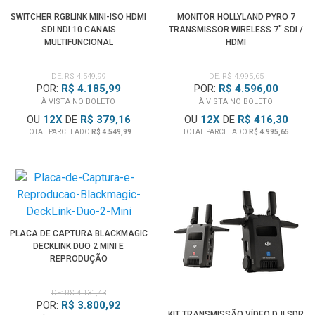
SWITCHER RGBLINK MINI-ISO HDMI
MONITOR HOLLYLAND PYRO 7
SDI NDI 10 CANAIS
TRANSMISSOR WIRELESS 7" SDI /
MULTIFUNCIONAL
HDMI
DE: R$ 4.549,99
DE: R$ 4.995,65
POR:
R$ 4.185,99
POR:
R$ 4.596,00
À VISTA NO BOLETO
À VISTA NO BOLETO
OU
12
X
DE
R$ 379,16
OU
12
X
DE
R$ 416,30
TOTAL PARCELADO
R$ 4.549,99
TOTAL PARCELADO
R$ 4.995,65
PLACA DE CAPTURA BLACKMAGIC
DECKLINK DUO 2 MINI E
REPRODUÇÃO
DE: R$ 4.131,43
POR:
R$ 3.800,92
KIT TRANSMISSÃO VÍDEO DJI SDR