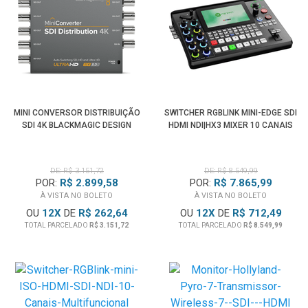
MINI CONVERSOR DISTRIBUIÇÃO
SWITCHER RGBLINK MINI-EDGE SDI
SDI 4K BLACKMAGIC DESIGN
HDMI NDI|HX3 MIXER 10 CANAIS
DE: R$ 3.151,72
DE: R$ 8.549,99
POR:
R$ 2.899,58
POR:
R$ 7.865,99
À VISTA NO BOLETO
À VISTA NO BOLETO
OU
12
X
DE
R$ 262,64
OU
12
X
DE
R$ 712,49
TOTAL PARCELADO
R$ 3.151,72
TOTAL PARCELADO
R$ 8.549,99