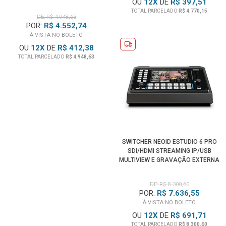
OU
12
X
DE
R$ 397,51
TOTAL PARCELADO
R$ 4.770,15
DE: R$ 4.948,63
POR:
R$ 4.552,74
À VISTA NO BOLETO
OU
12
X
DE
R$ 412,38
TOTAL PARCELADO
R$ 4.948,63
SWITCHER NEOID ESTUDIO 6 PRO
SDI/HDMI STREAMING IP/USB
MULTIVIEW E GRAVAÇÃO EXTERNA
DE: R$ 8.300,60
POR:
R$ 7.636,55
À VISTA NO BOLETO
OU
12
X
DE
R$ 691,71
TOTAL PARCELADO
R$ 8.300,60