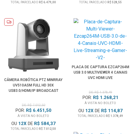
TOTAL PARCELADO
R$ 6.479,00
TOTAL PARCELADO
R$ 528,55
PLACA DE CAPTURA EZCAP264M
USB 3.0 MULTIVIEWER 4 CANAIS
UVC HDMI LIVE
CÂMERA ROBÓTICA PTZ MINRRAY
UV510ASM FULL HD 30X
USB3.0/HDMI/IP BROADCAST
DE: R$ 1.378,49
MULTIPROTOCOLO
POR:
R$ 1.268,21
À VISTA NO BOLETO
DE: R$ 7.012,50
POR:
R$ 6.451,50
OU
12
X
DE
R$ 114,87
À VISTA NO BOLETO
TOTAL PARCELADO
R$ 1.378,49
OU
12
X
DE
R$ 584,37
TOTAL PARCELADO
R$ 7.012,50