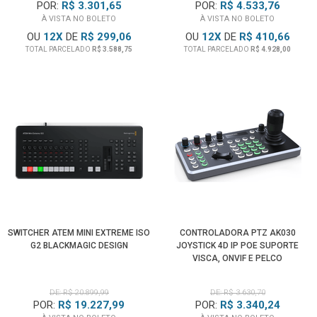
POR:
R$ 3.301,65
POR:
R$ 4.533,76
À VISTA NO BOLETO
À VISTA NO BOLETO
OU
12
X
DE
R$ 299,06
OU
12
X
DE
R$ 410,66
TOTAL PARCELADO
R$ 3.588,75
TOTAL PARCELADO
R$ 4.928,00
SWITCHER ATEM MINI EXTREME ISO
CONTROLADORA PTZ AK030
G2 BLACKMAGIC DESIGN
JOYSTICK 4D IP POE SUPORTE
VISCA, ONVIF E PELCO
DE: R$ 20.899,99
DE: R$ 3.630,70
POR:
R$ 19.227,99
POR:
R$ 3.340,24