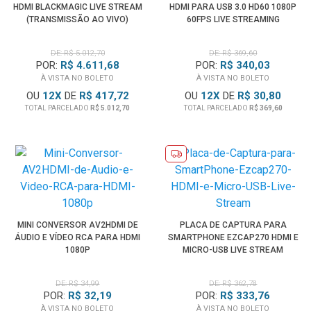
HDMI BLACKMAGIC LIVE STREAM
HDMI PARA USB 3.0 HD60 1080P
(TRANSMISSÃO AO VIVO)
60FPS LIVE STREAMING
DE: R$ 5.012,70
DE: R$ 369,60
POR:
R$ 4.611,68
POR:
R$ 340,03
À VISTA NO BOLETO
À VISTA NO BOLETO
OU
12
X
DE
R$ 417,72
OU
12
X
DE
R$ 30,80
TOTAL PARCELADO
R$ 5.012,70
TOTAL PARCELADO
R$ 369,60
MINI CONVERSOR AV2HDMI DE
PLACA DE CAPTURA PARA
ÁUDIO E VÍDEO RCA PARA HDMI
SMARTPHONE EZCAP270 HDMI E
1080P
MICRO-USB LIVE STREAM
DE: R$ 34,99
DE: R$ 362,78
POR:
R$ 32,19
POR:
R$ 333,76
À VISTA NO BOLETO
À VISTA NO BOLETO