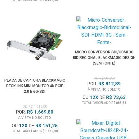
MICRO CONVERSOR SDI/HDMI 3G
BIDIRECIONAL BLACKMAGIC DESIGN
(SEM FONTE)
DE: R$ 883,58
PLACA DE CAPTURA BLACKMAGIC
POR:
R$ 812,89
DECKLINK MINI MONITOR 4K PCIE
À VISTA NO BOLETO
2.0 E 6G-SDI
OU
12
X
DE
R$ 73,63
TOTAL PARCELADO
R$ 883,58
DE: R$ 1.815,00
POR:
R$ 1.669,80
À VISTA NO BOLETO
OU
12
X
DE
R$ 151,25
TOTAL PARCELADO
R$ 1.815,00