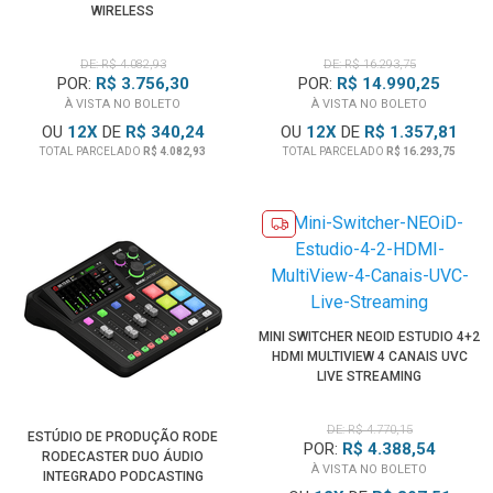
WIRELESS
DE: R$ 4.082,93
DE: R$ 16.293,75
POR:
R$ 3.756,30
POR:
R$ 14.990,25
À VISTA NO BOLETO
À VISTA NO BOLETO
OU
12
X
DE
R$ 340,24
OU
12
X
DE
R$ 1.357,81
TOTAL PARCELADO
R$ 4.082,93
TOTAL PARCELADO
R$ 16.293,75
MINI SWITCHER NEOID ESTUDIO 4+2
HDMI MULTIVIEW 4 CANAIS UVC
LIVE STREAMING
DE: R$ 4.770,15
ESTÚDIO DE PRODUÇÃO RODE
POR:
R$ 4.388,54
RODECASTER DUO ÁUDIO
À VISTA NO BOLETO
INTEGRADO PODCASTING