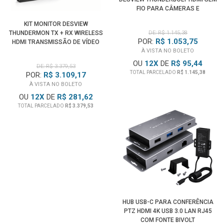
FIO PARA CÂMERAS E
SMARTPHONES
KIT MONITOR DESVIEW
THUNDERMON TX + RX WIRELESS
DE: R$ 1.145,38
POR:
R$ 1.053,75
HDMI TRANSMISSÃO DE VÍDEO
À VISTA NO BOLETO
OU
12
X
DE
R$ 95,44
DE: R$ 3.379,53
TOTAL PARCELADO
R$ 1.145,38
POR:
R$ 3.109,17
À VISTA NO BOLETO
OU
12
X
DE
R$ 281,62
TOTAL PARCELADO
R$ 3.379,53
HUB USB-C PARA CONFERÊNCIA
PTZ HDMI 4K USB 3.0 LAN RJ45
COM FONTE BIVOLT