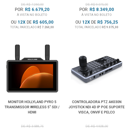
DE: R$ 7.260,00
DE: R$ 9.075,00
POR:
R$ 6.679,20
POR:
R$ 8.349,00
À VISTA NO BOLETO
À VISTA NO BOLETO
OU
12
X
DE
R$ 605,00
OU
12
X
DE
R$ 756,25
TOTAL PARCELADO
R$ 7.260,00
TOTAL PARCELADO
R$ 9.075,00
MONITOR HOLLYLAND PYRO 5
CONTROLADORA PTZ AK030N
TRANSMISSOR WIRELESS 5" SDI /
JOYSTICK NDI 4D IP POE SUPORTE
HDMI
VISCA, ONVIF E PELCO
DE: R$ 3.588,75
DE: R$ 4.928,00