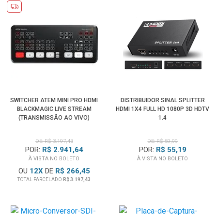
SWITCHER ATEM MINI PRO HDMI
DISTRIBUIDOR SINAL SPLITTER
BLACKMAGIC LIVE STREAM
HDMI 1X4 FULL HD 1080P 3D HDTV
(TRANSMISSÃO AO VIVO)
1.4
DE: R$ 3.197,43
DE: R$ 59,99
POR:
R$ 2.941,64
POR:
R$ 55,19
À VISTA NO BOLETO
À VISTA NO BOLETO
OU
12
X
DE
R$ 266,45
TOTAL PARCELADO
R$ 3.197,43