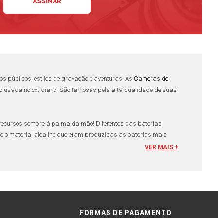
s públicos, estilos de gravação e aventuras. As
Câmeras de
ito usada no cotidiano. São famosas pela alta qualidade de suas
recursos sempre à palma da mão! Diferentes das baterias
o material alcalino que eram produzidas as baterias mais
rias baterias alcalinas com até 3x o peso das baterias
VER MAIS +
ema importância das
baterias GoPro
fabricadas com lítio é que
FORMAS DE PAGAMENTO
s, sem que isso comprometa a sua capacidade de carga ou de