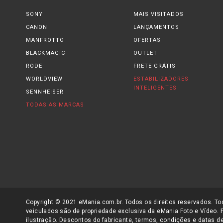
fornecer energia para as
câmeras de ação GoPro
. Com isso é p
SONY
MAIS VISITADOS
CANON
LANÇAMENTOS
As
baterias para GoPro
também têm se tornado mais duráveis e 
MANFROTTO
carregadores
de
baterias GoPro
próprios para modelos de lítio
OFERTAS
graças a sua capacidade de absorção de energia, o tempo para
BLACKMAGIC
OUTLET
RODE
FRETE GRÁTIS
Para acompanhar a tecnologia usada na produção de
baterias
WORLDVIEW
ESTABILIZADORES
com mais segurança.
INTELIGENTES
SENNHEISER
TODAS AS MARCAS
Os
conectores das baterias
mais recentes são produzidos para s
Resumindo, as
baterias GoPro
para
câmeras de ação
evoluíram
Elas têm sido projetadas para atender melhor ao profissional d
baterias
.
A tecnologia de lítio usada das
baterias
para
câmeras de ação
tecnologia aplicada nelas seja bem utilizada.
Copyright © 2021 eMania.com.br. Todos os direitos reservados. Tod
veiculados são de propriedade exclusiva da eMania Foto e Vídeo. 
No eMania –
Foto e Vídeo
você encontra
Carregadores GoPro
pa
ilustração. Descontos do fabricante, termos, condições e datas de