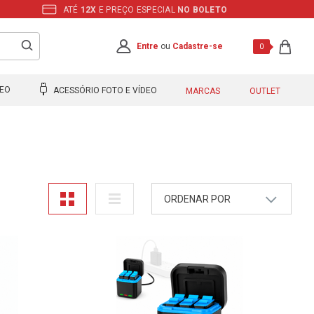
ATÉ
12X
E PREÇO ESPECIAL
NO BOLETO
Entre
ou
Cadastre-se
0
DEO
ACESSÓRIO FOTO E VÍDEO
MARCAS
OUTLET
ORDENAR POR
A - Z
Z - A
Mais Vendidos
Maior Preço