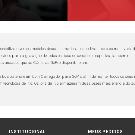
ponibiliza diversos modelos dessas filmadoras esportivas para os mais variado
 e vídeo para a gravação de todos os tipos de cenários e esportes, também mu
os avançados que as
Câmeras GoPro
disponibilizam.
ma boa
bateria
e um bom
Carregador para GoPro
afim de manter todos os seus 
 tecnologia de lítio. Os
íons de lítio
armazenam duas vezes mais energia do que 
ra seus
equipamentos fotográficos
. Para nível de conhecimento, seriam necessá
de de energia.
alidade e próprio para a carga de íons de lítio. Outra característica de extr
 como o vício da bateria.
INSTITUCIONAL
MEUS PEDIDOS
afista
carregue parcialmente a bateria no
carregador para GoPro
e compatívei