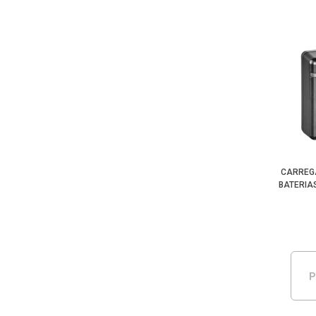
CARREG
BATERIA
P