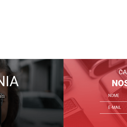
CA
NIA
NO
ais