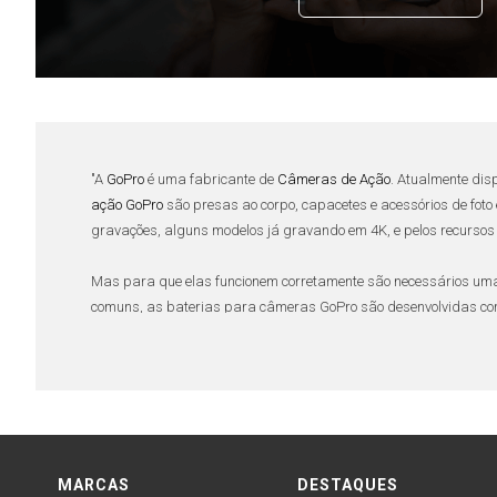
"A
GoPro
é uma fabricante de
Câmeras de Ação
. Atualmente dis
ação GoPro
são presas ao corpo, capacetes e acessórios de foto
gravações, alguns modelos já gravando em
4K
, e pelos recurs
Mas para que elas funcionem corretamente são necessários u
comuns, as baterias para
câmeras GoPro
são desenvolvidas com
antigas e a transmitem a carga com muito mais segurança pa
produzidas a partir de lítio para armazenar a mesma quantida
No entanto é necessário um carregador para
bateria GoPro
de qu
elas não desenvolvem o “
efeito memória
”, conhecido popularmente
MARCAS
DESTAQUES
Essa capacidade de não viciar permite que o
fotógrafo
ou
cinegr