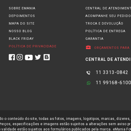
ossível aproveitar seus equipamentos por muito mais tempo recarregando a bate
SOBRE EMANIA
CENTRAL DE ATENDIMEN
DEPOIMENTOS
ACOMPANHE SEU PEDIDO
muito mais resistentes, oferecem não só mais tempo de gravação por ciclo de 
, a carga se também se torna mais rápida do que as antigas
MAPA DO SITE
TROCA E DEVOLUÇÃO
baterias para câ
 atingir o carregamento completo é diminuído quase pela metade.
NOSSO BLOG
POLÍTICA DE ENTREGA
BLACK FRIDAY
GARANTIA
 para GoPro
, as fabricantes aprimoraram os componentes internos para uma 
POLÍTICA DE PRIVACIDADE
ORÇAMENTOS PARA 
CENTRAL DE ATEND
uportar altas voltagens, descargas elétricas diretas da tomada ou fonte de a
 muito e se tornaram companheiras do
fotógrafo
ou
cinegrafista
.
11 3313-0842
11 99168-610
a área e aos novos recursos das
câmeras esportivas
que também se desenvolve
nos dias de hoje as deixaram mais potente, com menor tempo de carga, mas é
o o conteúdo do site, todas as fotos, imagens, logotipos, marcas, dizeres,
Preços, especificações e imagens estão sujeitos a alterações sem aviso pr
ra
câmeras de ação
e
baterias
de todas as marcas e para todos os modelos d
 validade estão sujeitos aos formulários publicados pela marca. eMania Foto