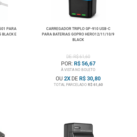
Menor Preço
501 PARA
CARREGADOR TRIPLO GP-910 USB-C
5 BLACK E
PARA BATERIAS GOPRO HERO12/11/10/9
BLACK
DE: R$ 61,60
POR:
R$ 56,67
À VISTA NO BOLETO
OU
2
X
DE
R$ 30,80
TOTAL PARCELADO
R$ 61,60