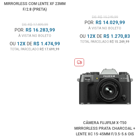
MIRRORLESS COM LENTE XF 23MM
F/2.8 (PRETA)
DE: R$ 15.249,99
POR:
R$ 14.029,99
DE: R$ 17.699,99
À VISTA NO BOLETO
POR:
R$ 16.283,99
OU
12
X
DE
R$ 1.270,83
À VISTA NO BOLETO
TOTAL PARCELADO
R$ 15.249,99
OU
12
X
DE
R$ 1.474,99
TOTAL PARCELADO
R$ 17.699,99
CÂMERA FUJIFILM X-T50
MIRRORLESS PRATA CHARCOAL +
LENTE XC 15-45MM F/3.5-5.6 OIS
PZ