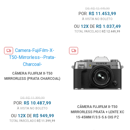
DE: R$ 12.449,99
POR:
R$ 11.453,99
À VISTA NO BOLETO
OU
12
X
DE
R$ 1.037,49
TOTAL PARCELADO
R$ 12.449,99
CÂMERA FUJIFILM X-T50
MIRRORLESS (PRATA CHARCOAL)
DE: R$ 11.399,99
POR:
R$ 10.487,99
CÂMERA FUJIFILM X-T50
À VISTA NO BOLETO
MIRRORLESS PRATA + LENTE XC
OU
12
X
DE
R$ 949,99
15-45MM F/3.5-5.6 OIS PZ
TOTAL PARCELADO
R$ 11.399,99