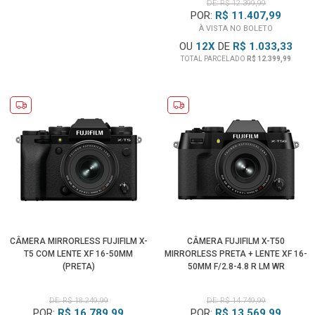
DE: R$ 12.399,99
POR:
R$ 11.407,99
À VISTA NO BOLETO
OU
12
X
DE
R$ 1.033,33
TOTAL PARCELADO
R$ 12.399,99
CÂMERA MIRRORLESS FUJIFILM X-
CÂMERA FUJIFILM X-T50
T5 COM LENTE XF 16-50MM
MIRRORLESS PRETA + LENTE XF 16-
(PRETA)
50MM F/2.8-4.8 R LM WR
DE: R$ 18.249,99
DE: R$ 14.749,99
POR:
R$ 16.789,99
POR:
R$ 13.569,99