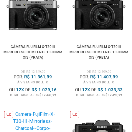
CÂMERA FUJIFILM X-T30 III
CÂMERA FUJIFILM X-T30 III
MIRRORLESS COM LENTE 13-33MM
MIRRORLESS COM LENTE 13-33MM
OIS (PRATA)
OIS (PRETA)
DE: R$ 12.349,99
DE: R$ 12.399,99
POR:
R$ 11.361,99
POR:
R$ 11.407,99
À VISTA NO BOLETO
À VISTA NO BOLETO
OU
12
X
DE
R$ 1.029,16
OU
12
X
DE
R$ 1.033,33
TOTAL PARCELADO
R$ 12.349,99
TOTAL PARCELADO
R$ 12.399,99