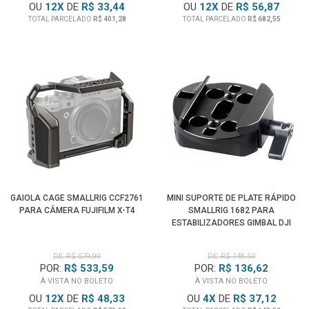
OU
12
X
DE
R$ 33,44
OU
12
X
DE
R$ 56,87
TOTAL PARCELADO
R$ 401,28
TOTAL PARCELADO
R$ 682,55
GAIOLA CAGE SMALLRIG CCF2761
MINI SUPORTE DE PLATE RÁPIDO
PARA CÂMERA FUJIFILM X-T4
SMALLRIG 1682 PARA
ESTABILIZADORES GIMBAL DJI
RONIN
DE: R$ 579,99
DE: R$ 148,50
POR:
R$ 533,59
POR:
R$ 136,62
À VISTA NO BOLETO
À VISTA NO BOLETO
OU
12
X
DE
R$ 48,33
OU
4
X
DE
R$ 37,12