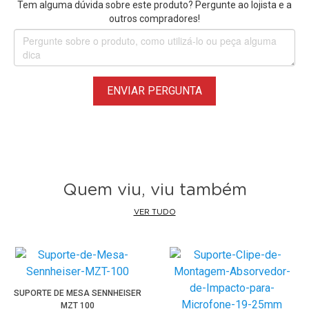
Tem alguma dúvida sobre este produto? Pergunte ao lojista e a
• Vara Boom Rode Micro Boompole
outros compradores!
• Vara Boom Rode Micro Boompole Pro
• Vara Boom Rode Mini Boompole Compacta
• Entre outras Vara de Boom Rode Boompole...
ENVIAR PERGUNTA
Quem viu, viu também
VER TUDO
SUPORTE DE MESA SENNHEISER
MZT 100