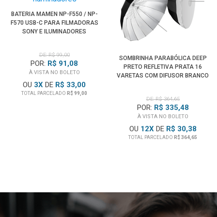
BATERIA MAMEN NP-F550 / NP-
F570 USB-C PARA FILMADORAS
SONY E ILUMINADORES
DE: R$ 99,00
SOMBRINHA PARABÓLICA DEEP
POR:
R$ 91,08
PRETO REFLETIVA PRATA 16
À VISTA NO BOLETO
VARETAS COM DIFUSOR BRANCO
OU
3
X
DE
R$ 33,00
(165CM)
TOTAL PARCELADO
R$ 99,00
DE: R$ 364,65
POR:
R$ 335,48
À VISTA NO BOLETO
OU
12
X
DE
R$ 30,38
TOTAL PARCELADO
R$ 364,65