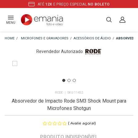
ATÉ
12X
E PREÇO ESPECIAL
NO BOLETO
MENU
MICROFONES E GRAVADORES
ACESSÓRIOS DE ÁUDIO
ABSORVEDOR
Revendedor Autorizado
RODE
11452
Absorvedor de Impacto Rode SM3 Shock Mount para
Microfones Shotgun
(
)
Avalie agora!