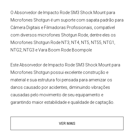
O Absorvedor de Impacto Rode SM3 Shock Mount para
Microfones Shotgun
é um suporte com sapata padrão para
Câmera Digitais
e
Filmadoras Profissionais
, compatível
com diversos microfones Shotgun Rode, dentre eles os
Microfones Shotgun Rode NT3
,
NT4
,
NT5
,
NT55
,
NTG1
,
NTG2
,
NTG3
e
Vara Boom Rode Boompole
Este
Absorvedor de Impacto Rode SM3 Shock Mount para
Microfones Shotgun
possui excelente construção e
material e sua estrutura foi pensada para amenizar os
danos causado por acidentes, diminuindo vibrações
causadas pelo movimento de seu equipamento e
garantindo maior estabilidade e qualidade de captação.
Principais Características:
VER MAIS
• Minimiza Vibrações e ruídos de movimento
• Excelente construção, material e acabamento