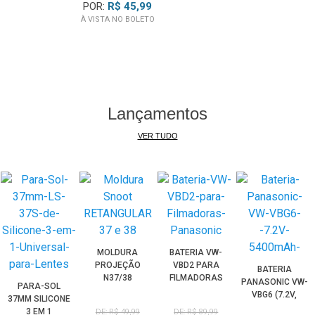
POR:
R$ 45,99
H9, DSC-H10,
À VISTA NO BOLETO
DSC-H50 E DSC-
HX1
Lançamentos
VER TUDO
MOLDURA
BATERIA VW-
PROJEÇÃO
VBD2 PARA
BATERIA
N37/38
FILMADORAS
PANASONIC VW-
PARA-SOL
PLAQUINHA
PANASONIC
VBG6 (7.2V,
37MM SILICONE
UNIVERSAL
5400MAH)
3 EM 1
DE: R$ 49,99
DE: R$ 89,99