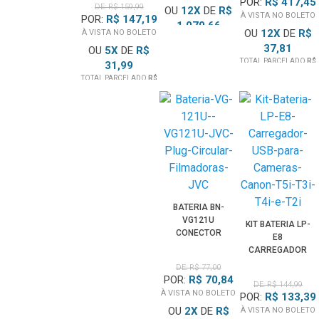
POR:
R$ 417,45
FOTOGRÁFICO
DE: R$ 159,99
OU
12
X
DE
R$
SUPORTE DE
À VISTA NO BOLETO
POR:
R$ 147,19
CELULAR
1.070,66
OU
12
X
DE
R$
À VISTA NO BOLETO
TOTAL PARCELADO
R$
37,81
OU
5
X
DE
R$
12.848,00
TOTAL PARCELADO
R$
31,99
453,75
TOTAL PARCELADO
R$
159,99
BATERIA BN-
VG121U
KIT BATERIA LP-
CONECTOR
E8
CIRCULAR PARA
CARREGADOR
FILMADORAS
USB PARA
DE: R$ 77,00
JVC
CÂMERAS
POR:
R$ 70,84
DE: R$ 144,99
CANON T5I, T3I,
À VISTA NO BOLETO
POR:
R$ 133,39
T4I E T2I
OU
2
X
DE
R$
À VISTA NO BOLETO