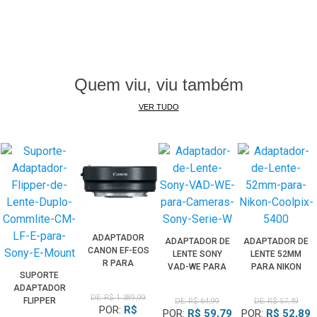
Quem viu, viu também
VER TUDO
ADAPTADOR
ADAPTADOR DE
ADAPTADOR DE
CANON EF-EOS
LENTE SONY
LENTE 52MM
R PARA
VAD-WE PARA
PARA NIKON
SUPORTE
MONTAGEM DE
CÂMERAS SONY
COOLPIX 5400
ADAPTADOR
LENTE EF/EF-S
SÉRIE W
DE: R$ 1.389,99
FLIPPER
DE: R$ 64,99
DE: R$ 57,49
EM CÂMERAS
POR:
R$
POR:
R$ 59,79
POR:
R$ 52,89
COMMLITE
EOS R