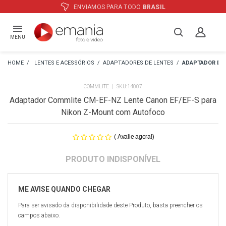
IAMOS PARA TODO
BRASIL
ATÉ
12
MENU
LENTES E ACESSÓRIOS
ADAPTADORES DE LENTES
ADAPTADOR DE 
COMMLITE
14007
Adaptador Commlite CM-EF-NZ Lente Canon EF/EF-S para
Nikon Z-Mount com Autofoco
(
)
Avalie agora!
Para ser avisado da disponibilidade deste Produto, basta preencher os
campos abaixo.