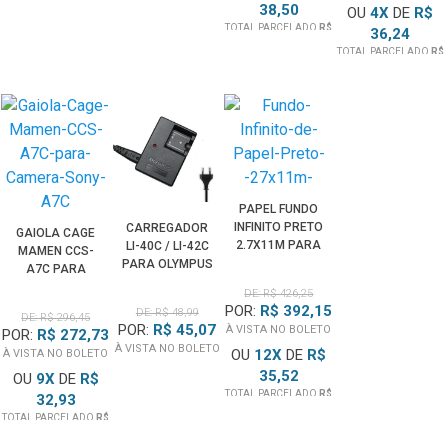
38,50
OU
4
X
DE
R$
TOTAL PARCELADO
R$
36,24
77,00
TOTAL PARCELADO
R$
144,99
PAPEL FUNDO
INFINITO PRETO
CARREGADOR
GAIOLA CAGE
2.7X11M PARA
LI-40C / LI-42C
MAMEN CCS-
ESTÚDIO
PARA OLYMPUS
A7C PARA
FOTOGRÁFICO
BATERIAS LI-40B
CÂMERA SONY
DE: R$ 426,25
E LI-42B
A7C
POR:
R$ 392,15
DE: R$ 48,99
DE: R$ 296,45
POR:
R$ 45,07
À VISTA NO BOLETO
POR:
R$ 272,73
À VISTA NO BOLETO
OU
12
X
DE
R$
À VISTA NO BOLETO
35,52
OU
9
X
DE
R$
TOTAL PARCELADO
R$
32,93
426,25
TOTAL PARCELADO
R$
296,45