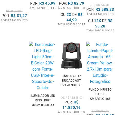
PARA
POR:
R$ 45,99
POR:
R$ 82,79
UNIVERSAL
MODELADOR DE
DE: R$ 639,38
PARA LENTES
À VISTA NO BOLETO
À VISTA NO BOLETO
POR:
R$ 588,23
ILUMINAÇÃO
DE: R$ 33,99
SPOTLIGHT
OU
2
X
DE
R$
À VISTA NO BOLETO
POR:
R$ 31,27
44,99
OU
12
X
DE
R$
À VISTA NO BOLETO
TOTAL PARCELADO
R$
53,28
89,99
TOTAL PARCELADO
R$
639,38
CÂMERA PTZ
BROADCAST
UV470 NDI|HX3
FUNDO INFINITO
4K60 31X HDMI
PAPEL
12G-SDI POE+
ILUMINADOR LED
DE: R$ 12.848,00
AMARELO #65
RASTREAMENTO
RING LIGHT
POR:
R$
CREAM YELLOW
IA (PRETA)
30CM BICOLOR
11.820,16
2.7X10M PARA
20W COM FONTE
DE: R$ 453,75
À VISTA NO BOLETO
ESTÚDIO
USB TRIPÉ E