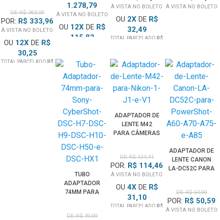
1.278,79
LENTE SONY E-
À VISTA NO BOLETO
À VISTA NO BOLETO
DE: R$ 363,00
À VISTA NO BOLETO
MOUNT DUPLO
OU
2
X
DE
R$
POR:
R$ 333,96
(CM-LF-E)
OU
12
X
DE
R$
32,49
À VISTA NO BOLETO
115,83
TOTAL PARCELADO
R$
OU
12
X
DE
R$
64,99
TOTAL PARCELADO
R$
30,25
1.389,99
TOTAL PARCELADO
R$
363,00
ADAPTADOR DE
LENTE M42
PARA CÂMERAS
NIKON 1
ADAPTADOR DE
DE: R$ 124,41
LENTE CANON
POR:
R$ 114,46
LA-DC52C PARA
TUBO
À VISTA NO BOLETO
POWERSHOT
ADAPTADOR
OU
4
X
DE
R$
A60, A70, A75 E
74MM PARA
DE: R$ 54,99
A85
31,10
POR:
R$ 50,59
SONY
TOTAL PARCELADO
R$
CYBERSHOT
À VISTA NO BOLETO
124,41
DE: R$ 49,99
DSC-H7, DSC-