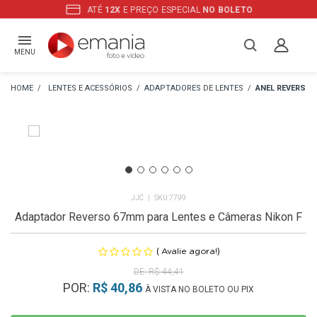
ATÉ
12X
E PREÇO ESPECIAL
NO BOLETO
MENU
LENTES E ACESSÓRIOS
ADAPTADORES DE LENTES
ANEL REVERSO
JJC
7799
Adaptador Reverso 67mm para Lentes e Câmeras Nikon F
(
)
Avalie agora!
R$ 44,41
POR:
R$ 40,86
À VISTA NO BOLETO OU PIX