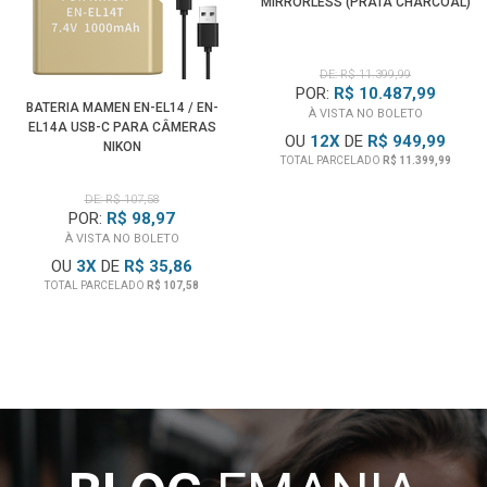
MIRRORLESS (PRATA CHARCOAL)
DE: R$ 11.399,99
POR:
R$ 10.487,99
BATERIA MAMEN EN-EL14 / EN-
À VISTA NO BOLETO
EL14A USB-C PARA CÂMERAS
OU
12
X
DE
R$ 949,99
NIKON
TOTAL PARCELADO
R$ 11.399,99
DE: R$ 107,58
POR:
R$ 98,97
À VISTA NO BOLETO
OU
3
X
DE
R$ 35,86
TOTAL PARCELADO
R$ 107,58