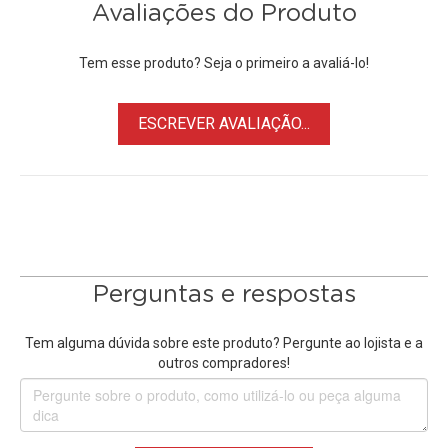
• Possibilita fotografia Macro com lente comum
Avaliações do Produto
Obs: O tamanho da rosca da frontal da lente de sua câmera
Tem esse produto? Seja o primeiro a avaliá-lo!
será marcado geralmente na parte frontal da lente ou
impresso embaixo da tampa da lente. Este número é
ESCREVER AVALIAÇÃO...
sempre precedido por um símbolo "ø" (diâmetro).
Perguntas e respostas
Tem alguma dúvida sobre este produto? Pergunte ao lojista e a
outros compradores!