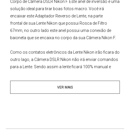
Corpo de Câmera DSLR Nikon F. Este anel de inversão é uma
solução ideal para tirar boas fotos macro. Você irá
encaixar este
Adaptador Reverso de Lente
, na parte
frontal de sua Lente Nikon que possui
Rosca de Filtro
67mm,
no outro lado este anel possui uma conexão de
baioneta que se encaixa no corpo da sua Câmera Nikon F.
Como os contatos eletrônicos da
Lente Nikon
irão ficara do
outro lago, a
Câmera DSLR Nikon
não irá enviar comandos
para a Lente. Sendo assim a lente ficará 100% manual e
todas as funções como o foco aufo e o controle de um
diafragma eletrônico de sua lente não irão funcionar.
VER MAIS
Características:
• Feito de alumínio anodizado
• Adaptador Reverso / Inversão
• Ideal para Câmeras Nikon montagem F
• Lentes Nikon de Rosca Frontal de 67mm