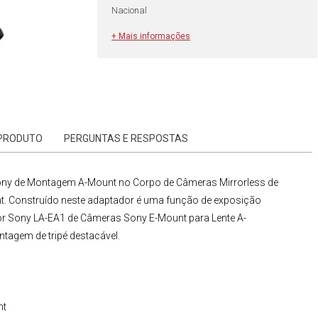
Nacional
+ Mais informações
 PRODUTO
PERGUNTAS E RESPOSTAS
ony de Montagem A-Mount
no Corpo de
Câmeras Mirrorless de
. Construído neste adaptador é uma função de exposição
r Sony LA-EA1
de
Câmeras Sony
E-Mount
para
Lente A-
agem de tripé destacável.
nt