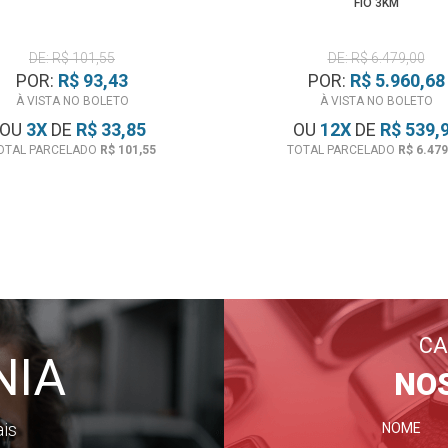
FIO 3KM
DE: R$ 101,55
DE: R$ 6.479,00
POR:
R$ 93,43
POR:
R$ 5.960,68
À VISTA NO BOLETO
À VISTA NO BOLETO
OU
3
X
DE
R$ 33,85
OU
12
X
DE
R$ 539,
OTAL PARCELADO
R$ 101,55
TOTAL PARCELADO
R$ 6.479
CA
NIA
NO
ais