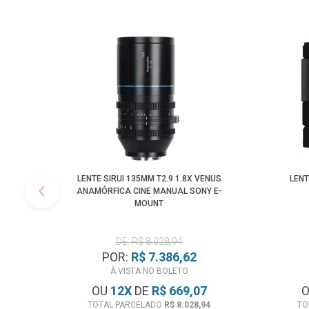
LENTE SIRUI 135MM T2.9 1.8X VENUS
LENT
ANAMÓRFICA CINE MANUAL SONY E-
MOUNT
DE: R$ 8.028,94
POR:
R$ 7.386,62
À VISTA NO BOLETO
OU
12
X
DE
R$ 669,07
TOTAL PARCELADO
R$ 8.028,94
TO