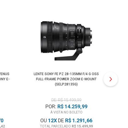
 VENUS
LENTE SONY FE PZ 28-135MM F/4 G OSS
LE
NY E-
FULL-FRAME POWER ZOOM E-MOUNT
A
(SELP28135G)
DE: R$ 15.499,99
POR:
R$ 14.259,99
À VISTA NO BOLETO
70
OU
12
X
DE
R$ 1.291,66
,42
TOTAL PARCELADO
R$ 15.499,99