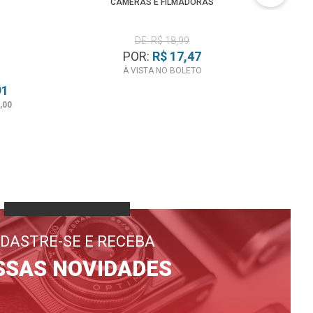
CÂMERAS E FILMADORAS
DE: R$ 18,99
POR:
R$ 17,47
À VISTA NO BOLETO
91
,00
DASTRE-SE E RECEBA
SSAS NOVIDADES