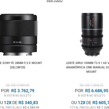
VER TUDO
E SONY FE 28MM F/2 E-MOUNT
LENTE SIRUI 100MM T2.9 1.6X
(SEL28F20)
ANAMÓRFICA CINE MANUAL SO
MOUNT
DE: R$ 4.089,99
DE: R$ 7.268,42
POR:
R$ 3.762,79
POR:
R$ 6.686,95
À VISTA NO BOLETO
À VISTA NO BOLETO
OU
12
X
DE
R$ 340,83
OU
12
X
DE
R$ 605,
TAL PARCELADO
R$ 4.089,99
TOTAL PARCELADO
R$ 7.268