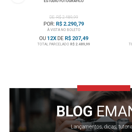
ESTÚDIO FOTOGRÁFICO
DE: R$ 2.489,99
POR:
R$ 2.290,79
À VISTA NO BOLETO
OU
12
X
DE
R$ 207,49
TOTAL PARCELADO
R$ 2.489,99
T
BLOG
EMA
Lançamentos, dicas, tutori