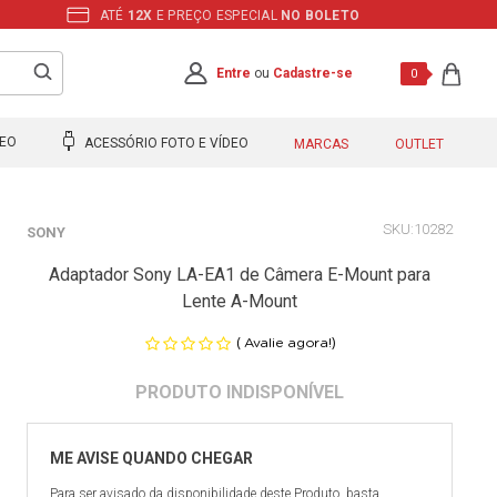
ATÉ
12X
E PREÇO ESPECIAL
NO BOLETO
Entre
ou
Cadastre-se
0
DEO
ACESSÓRIO FOTO E VÍDEO
MARCAS
OUTLET
10282
SONY
Adaptador Sony LA-EA1 de Câmera E-Mount para
Lente A-Mount
(
)
Avalie agora!
Para ser avisado da disponibilidade deste Produto, basta