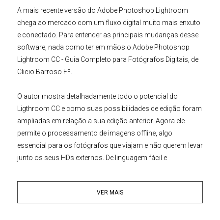
A mais recente versão do
Adobe Photoshop Lightroom
chega ao mercado com um fluxo digital muito mais enxuto
e conectado. Para entender as principais mudanças desse
software, nada como ter em mãos o
Adobe Photoshop
Lightroom CC - Guia Completo
para Fotógrafos Digitais,
de
Clicio Barroso Fº.
O autor mostra detalhadamente todo o potencial do
Ligthroom CC
e como suas possibilidades de edição foram
ampliadas em relação a sua edição anterior. Agora ele
permite o processamento de imagens offline, algo
essencial para os fotógrafos que viajam e não querem levar
junto os seus
HDs externos
. De linguagem fácil e
extremamente didática, o
Adobe Photoshop Lightroom CC -
Guia Completo para
Fotógrafos Digitais
é o passo-a-passo
VER MAIS
mais completo que a literatura brasileira apresenta desta
versão do aplicativo.