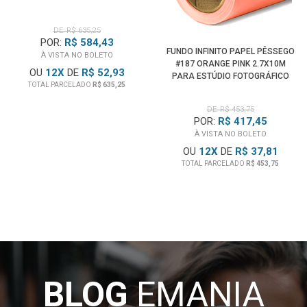
DE: R$ 635,25
POR:
R$ 584,43
FUNDO INFINITO PAPEL PÊSSEGO
À VISTA NO BOLETO
#187 ORANGE PINK 2.7X10M
OU
12
X
DE
R$ 52,93
PARA ESTÚDIO FOTOGRÁFICO
TOTAL PARCELADO
R$ 635,25
DE: R$ 453,75
POR:
R$ 417,45
À VISTA NO BOLETO
OU
12
X
DE
R$ 37,81
TOTAL PARCELADO
R$ 453,75
BLOG
EMANIA