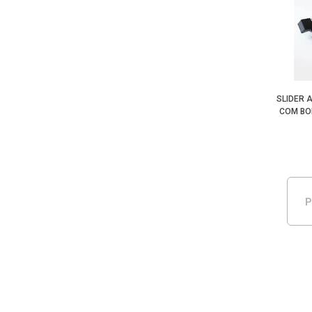
SLIDER 
COM BO
P