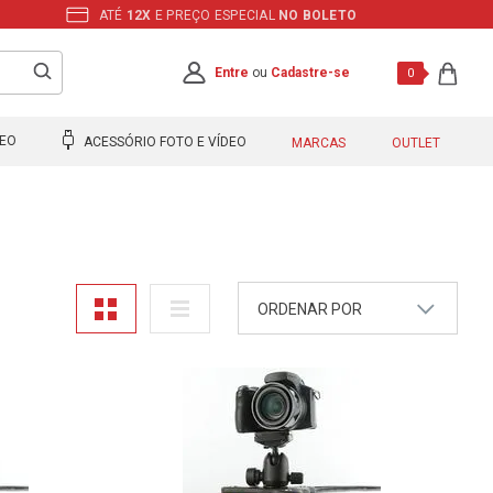
ATÉ
12X
E PREÇO ESPECIAL
NO BOLETO
Entre
ou
Cadastre-se
0
DEO
ACESSÓRIO FOTO E VÍDEO
MARCAS
OUTLET
ORDENAR POR
A - Z
Z - A
Mais Vendidos
Maior Preço