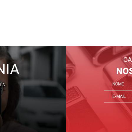
CA
NIA
NO
ais