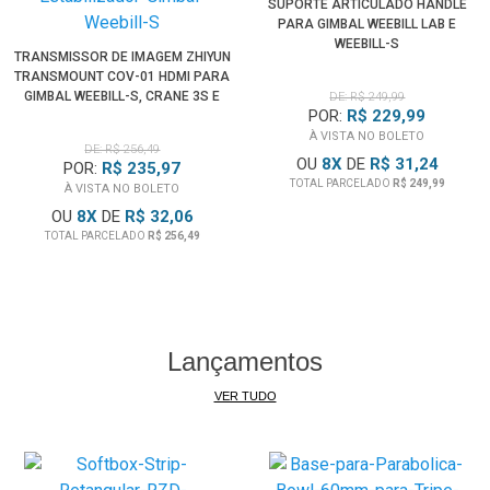
SUPORTE ARTICULADO HANDLE
PARA GIMBAL WEEBILL LAB E
WEEBILL-S
TRANSMISSOR DE IMAGEM ZHIYUN
TRANSMOUNT COV-01 HDMI PARA
GIMBAL WEEBILL-S, CRANE 3S E
DE: R$ 249,99
POR:
R$ 229,99
CRANE 2S
À VISTA NO BOLETO
DE: R$ 256,49
OU
8
X
DE
R$ 31,24
POR:
R$ 235,97
TOTAL PARCELADO
R$ 249,99
À VISTA NO BOLETO
OU
8
X
DE
R$ 32,06
TOTAL PARCELADO
R$ 256,49
Lançamentos
VER TUDO