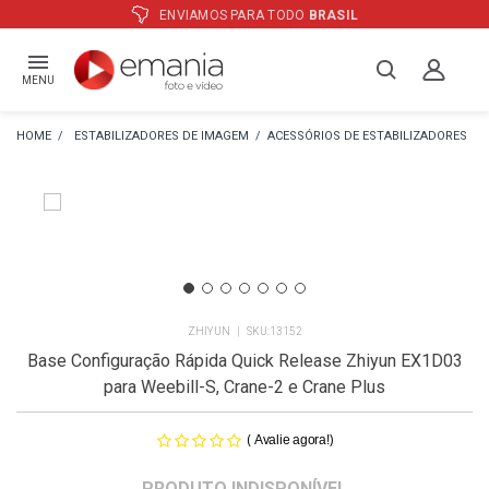
ATÉ
12X
E PREÇO ESPECIAL
NO BOLETO
MENU
ESTABILIZADORES DE IMAGEM
ACESSÓRIOS DE ESTABILIZADORES
ZHIYUN
13152
Base Configuração Rápida Quick Release Zhiyun EX1D03
para Weebill-S, Crane-2 e Crane Plus
(
)
Avalie agora!