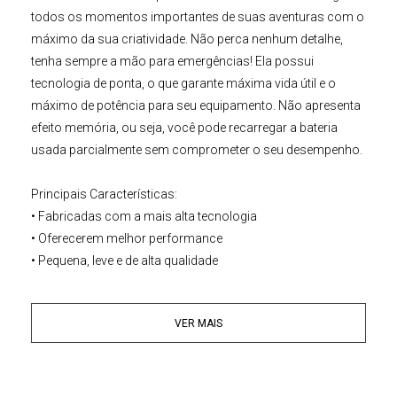
todos os momentos importantes de suas aventuras com o
máximo da sua criatividade. Não perca nenhum detalhe,
tenha sempre a mão para emergências! Ela possui
tecnologia de ponta, o que garante máxima vida útil e o
máximo de potência para seu equipamento. Não apresenta
efeito memória, ou seja, você pode recarregar a bateria
usada parcialmente sem comprometer o seu desempenho.
Principais Características:
• Fabricadas com a mais alta tecnologia
• Oferecerem melhor performance
• Pequena, leve e de alta qualidade
• Não desenvolve o efeito memória
• 100% compatível com os
Carregadores Canon
VER MAIS
Filmadoras Canon Compatíveis:
Canon C2
Canon DM-MV1, DMMV1