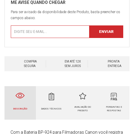
Para ser avisado da disponibilidade deste Produto, basta preencher os
campos abaixo.
COMPRA
EM ATÉ 12X
PRONTA
SEGURA
SEM JUROS
ENTREGA
AVALIAÇÃO DO
PERGUNTAS E
DESCRIÇÃO
DADOS TÉCNICOS
PRODUTO
RESPOSTAS
Com a
Bateria BP-924 para
Filmadoras Canon
você registra