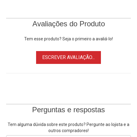
Canon DM-MV10, DMMV10
Canon E1
Canon E2
Avaliações do Produto
Canon E30, E-30
Canon E65AS, E-65AS
Tem esse produto? Seja o primeiro a avaliá-lo!
Canon ES-300V, ES300V
Canon ES-4000, ES4000
ESCREVER AVALIAÇÃO...
Canon ES-410V, ES410V
Canon ES-420V, ES420V
Canon ES420V Hi8, ES-420V
Canon ES-50, ES50
Canon ES-5000, ES5000
Canon ES-520A, ES520A
Canon ES-55, ES55
Perguntas e respostas
Canon ES-60, ES60
Canon ES60 Hi8
Tem alguma dúvida sobre este produto? Pergunte ao lojista e a
Canon ES-6000, ES6000
outros compradores!
Canon ES-65, ES65