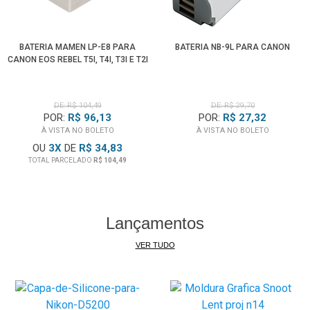
Canon G-10Hi, G10Hi
Canon G-1500, G1500
BATERIA MAMEN LP-E8 PARA
BATERIA NB-9L PARA CANON
Canon G30Hi, G-30Hi
CANON EOS REBEL T5I, T4I, T3I E T2I
Canon G35Hi, G-35Hi
Canon G45Hi, G-45Hi
Canon GL1
DE: R$ 104,49
DE: R$ 29,70
POR:
R$ 96,13
POR:
R$ 27,32
Canon GL2 (Mini DV)
À VISTA NO BOLETO
À VISTA NO BOLETO
Canon MV1, MV-1
OU
3
X
DE
R$ 34,83
Canon MV10, MV-10
TOTAL PARCELADO
R$ 104,49
Canon MV100, MV-100
Canon MV200, MV-200
Canon MV200i, MV-200i
Lançamentos
Canon Optura
Canon UC-V100, UCV100
VER TUDO
Canon UC-V300, UCV300
Canon UC-V400, UCV400
Canon UC-V420, UCV420