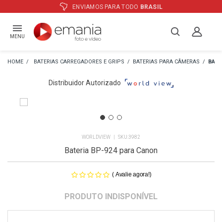
L
ATÉ
12X
E PREÇO ESPECIAL
NO BO
MENU
BATERIAS CARREGADORES E GRIPS
BATERIAS PARA CÂMERAS
BATE
Distribuidor Autorizado
WORLDVIEW
3982
Bateria BP-924 para Canon
(
)
Avalie agora!