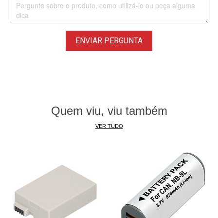
Canon ES65 Hi8
Canon ES-6500, ES6500
Canon ES-6500V, ES6500V
ENVIAR PERGUNTA
Canon ES-7000es, ES7000es
Canon ES-7000V, ES7000V
Canon ES-75, ES75
Canon ES75 Hi8
Canon ES-8000, ES8000
Quem viu, viu também
Canon ES-8000V, ES8000V
Canon ES-8100V, ES8100V
VER TUDO
Canon ES8100V Hi8
Canon ES-8200V, ES8200V
Canon ES8200V Hi8
Canon ES-8400V, ES8400V
Canon ES8400V Hi8
Canon ES-8600, ES8600
Canon FV1, FV 1
Canon G-1000, G1000