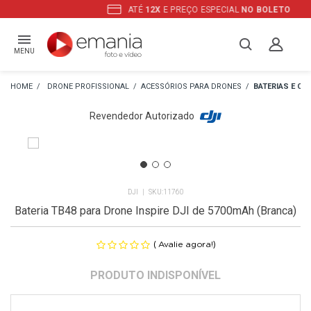
ATÉ
12X
E PREÇO ESPECIAL
NO BOLETO
MENU
DRONE PROFISSIONAL
ACESSÓRIOS PARA DRONES
BATERIAS E C
Revendedor Autorizado
DJI
11760
Bateria TB48 para Drone Inspire DJI de 5700mAh (Branca)
(
)
Avalie agora!