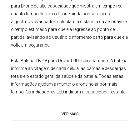
para Drone de alta capacidade que mostra em tempo real
quanto tempo de voo o Drone ainda possui e seus
algoritmos avançados calculam a distância da aeronave e
o tempo estimado para que ela regresse ao ponto de
partida, avisando ao usuário o momento certo para que ela
volte em segurança.
Esta
Bateria TB-48 para
Drone DJI
Inspire
também A bateria
informa a voltagem de cada célula, as cargas e descargas
totais e o estado geral da saúde e da bateria. Todas estas
informações ajudam a manter o drone no ar por mais
tempo. Os indicadores LED indicam a capacidade restante
da bateria e o estado da carga e são visíveis desde o
exterior da aeronave.
VER MAIS
Características:
• Calcula o tempo de voo do Drone
• Leds indicadores de carga e voltagem