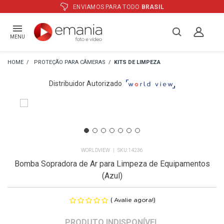
ATÉ
12X
E PREÇO ESPECIAL
NO BOLETO
MENU
PROTEÇÃO PARA CÂMERAS
KITS DE LIMPEZA
Distribuidor Autorizado
WORLDVIEW
14236
Bomba Sopradora de Ar para Limpeza de Equipamentos
(Azul)
(
)
Avalie agora!