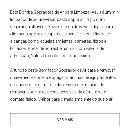
Esta
Bomba Sopradora de Ar para Limpeza
(Azul)
é um mini
limpador de pó universal, basta sopra ar limpo com
segurança através de seu sistema de válvula dupla, para
eliminar a poeira de superfícies sensíveis ou difíceis de
alcançar, como aquelas em lentes, câmeras, filtros e
teclados. Bocal de borracha natural com válvula de
admissão, Natural e ecológico e não tóxico.
A função deste
Borrifador Soprador de A
r
para é remover
suavemente a poeira e apagar manchas de equipamentos
delicados sem deixar resíduo. Excelente maneira de
remover a poeira de peças sensíveis da câmera sem
contato físico. Melhor para o meio ambiente do que o ar
enlatado.
VER MAIS
Esta
Bomba Sopradora de Ar
é boa maneira de limpar a
poeira de áreas sensíveis sem contato físico com o