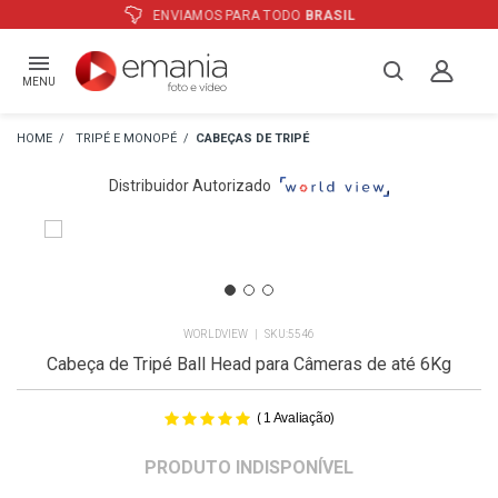
ATÉ
12X
E PREÇO ESPECIAL
NO BOLETO
MENU
TRIPÉ E MONOPÉ
CABEÇAS DE TRIPÉ
Distribuidor Autorizado
WORLDVIEW
5546
Cabeça de Tripé Ball Head para Câmeras de até 6Kg
(
)
1
Avaliação