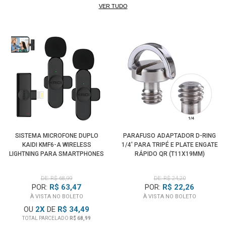
VER TUDO
SISTEMA MICROFONE DUPLO
PARAFUSO ADAPTADOR D-RING
KAIDI KMF6-A WIRELESS
1/4' PARA TRIPÉ E PLATE ENGATE
LIGHTNING PARA SMARTPHONES
RÁPIDO QR (T11X19MM)
DE: R$ 68,99
DE: R$ 24,20
POR:
R$ 63,47
POR:
R$ 22,26
À VISTA NO BOLETO
À VISTA NO BOLETO
OU
2
X
DE
R$ 34,49
TOTAL PARCELADO
R$ 68,99