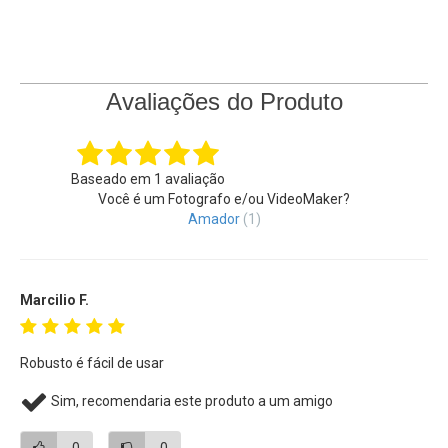
• Ideal para uso em Tripés, Monopés, Sliders, Mini Gruas,
Dolly Skate, entre outros
Avaliações do Produto
Baseado em
1
avaliação
Você é um Fotografo e/ou VideoMaker?
Amador
(1)
Marcilio F.
Robusto é fácil de usar
Sim, recomendaria este produto a um amigo
0
0