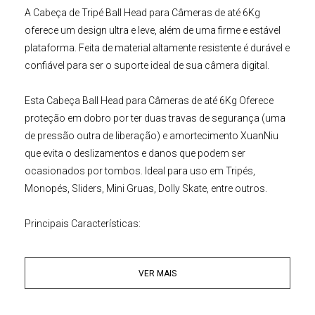
A
Cabeça de Tripé Ball Head
para Câmeras de até 6Kg
oferece um design ultra e leve, além de uma firme e estável
plataforma. Feita de material altamente resistente é durável e
confiável para ser o suporte ideal de sua câmera digital.
Esta
Cabeça Ball Head
para Câmeras de até 6Kg
Oferece
proteção em dobro por ter duas travas de segurança (uma
de pressão outra de liberação) e amortecimento XuanNiu
que evita o deslizamentos e danos que podem ser
ocasionados por tombos. Ideal para uso em
Tripés
,
Monopés, Sliders, Mini Gruas, Dolly Skate, entre outros.
Principais Características:
• Cabeça de Tripé Ball Head
• Resistente e durável
VER MAIS
• Parafuso 1/4" (Encaixe da Câmera)
• Parafuso 3/8" (Encaixe no Tripé / Monopé)
• Capacidade máx de 6 Kg