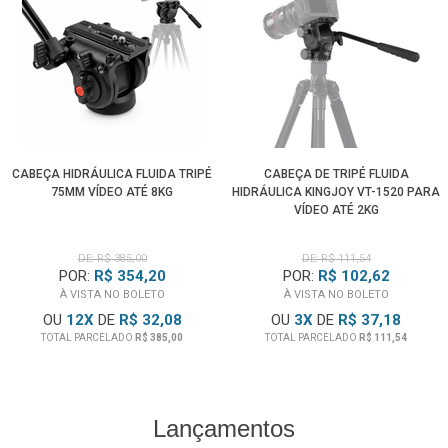
CABEÇA HIDRÁULICA FLUIDA TRIPÉ
CABEÇA DE TRIPÉ FLUIDA
75MM VÍDEO ATÉ 8KG
HIDRÁULICA KINGJOY VT-1520 PARA
VÍDEO ATÉ 2KG
DE: R$ 385,00
DE: R$ 111,54
POR:
R$ 354,20
POR:
R$ 102,62
À VISTA NO BOLETO
À VISTA NO BOLETO
OU
12
X
DE
R$ 32,08
OU
3
X
DE
R$ 37,18
TOTAL PARCELADO
R$ 385,00
TOTAL PARCELADO
R$ 111,54
Lançamentos