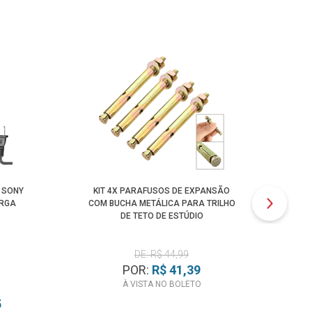
 SONY
KIT 4X PARAFUSOS DE EXPANSÃO
GA
ARGA
COM BUCHA METÁLICA PARA TRILHO
DE TETO DE ESTÚDIO
DE: R$ 44,99
POR:
R$ 41,39
À VISTA NO BOLETO
5