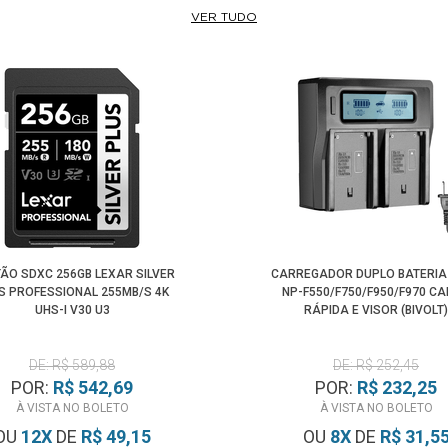
VER TUDO
ÃO SDXC 256GB LEXAR SILVER
CARREGADOR DUPLO BATERIA
S PROFESSIONAL 255MB/S 4K
NP-F550/F750/F950/F970 C
UHS-I V30 U3
RÁPIDA E VISOR (BIVOLT)
DE: R$ 589,88
DE: R$ 252,45
POR:
R$ 542,69
POR:
R$ 232,25
À VISTA NO BOLETO
À VISTA NO BOLETO
OU
12
X
DE
R$ 49,15
OU
8
X
DE
R$ 31,5