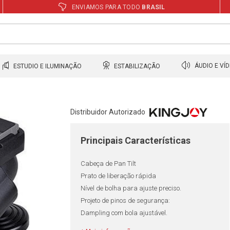
ENVIAMOS PARA TODO
BRASIL
ESTUDIO E ILUMINAÇÃO
ESTABILIZAÇÃO
ÁUDIO E VÍ
Distribuidor Autorizado
Principais Características
Cabeça de Pan Tilt
Prato de liberação rápida
Nível de bolha para ajuste preciso.
Projeto de pinos de segurança:
Dampling com bola ajustável.