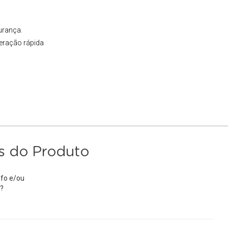
urança.
beração rápida
s do Produto
fo e/ou
?