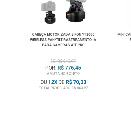
CABEÇA MOTORIZADA ZIFON YT2000
MINI CA
WIRELESS PAN/TILT RASTREAMENTO IA
PARA CÂMERAS ATÉ 2KG
DE: R$ 843,97
POR:
R$ 776,45
À VISTA NO BOLETO
OU
12
X
DE
R$ 70,33
TOTAL PARCELADO
R$ 843,97