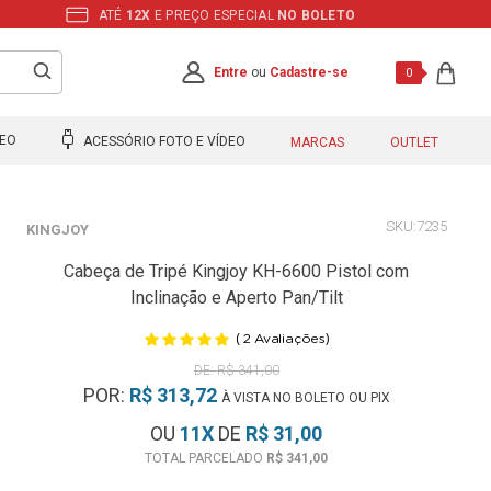
ATÉ
12X
E PREÇO ESPECIAL
NO BOLETO
Entre
ou
Cadastre-se
0
DEO
ACESSÓRIO FOTO E VÍDEO
MARCAS
OUTLET
7235
KINGJOY
Cabeça de Tripé Kingjoy KH-6600 Pistol com
Inclinação e Aperto Pan/Tilt
(
)
2
Avaliações
R$ 341,00
POR:
R$ 313,72
À VISTA NO BOLETO OU PIX
OU
11
X
DE
R$ 31,00
R$ 341,00