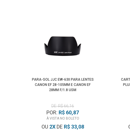
PARA-SOL JJC EW-63II PARA LENTES
CART
CANON EF 28-105MM E CANON EF
PLU
28MM F/1.8 USM
DE: R$ 66,16
POR:
R$ 60,87
À VISTA NO BOLETO
OU
2
X
DE
R$ 33,08