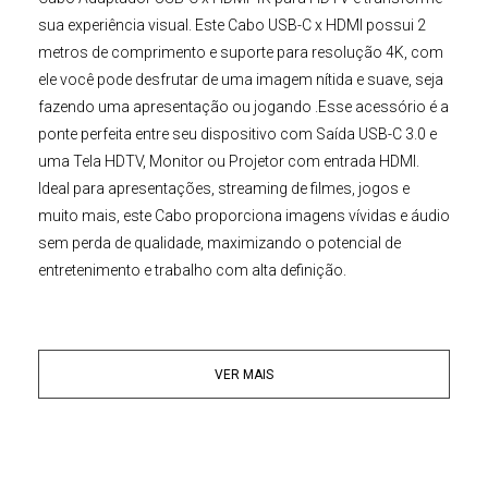
sua experiência visual. Este
Cabo USB-C x HDMI
possui 2
metros de comprimento e suporte para resolução 4K, com
ele você pode desfrutar de uma imagem nítida e suave, seja
fazendo uma apresentação ou jogando .Esse acessório é a
ponte perfeita entre seu dispositivo com Saída USB-C 3.0 e
uma Tela HDTV, Monitor ou Projetor com entrada HDMI.
Ideal para apresentações, streaming de filmes, jogos e
muito mais, este Cabo proporciona imagens vívidas e áudio
sem perda de qualidade, maximizando o potencial de
entretenimento e trabalho com alta definição.
O
Conversor USB Type-C para HDMI
é perfeito para
apresentações, compartilhamento de conteúdo multimídia
VER MAIS
ou simplesmente ampliar sua área de trabalho. Compatível
com uma ampla variedade de dispositivos e oferecendo
suporte a resoluções 4k de alta definição, ele permite que
você desfrute de uma experiência visual imersiva e de alta
qualidade.