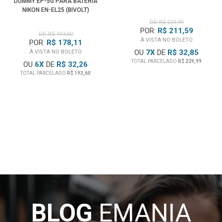
DUMMY EP-5G PARA BATERIA
NIKON EN-EL25 (BIVOLT)
DE: R$ 229,99
POR:
R$ 211,59
DE: R$ 193,60
À VISTA NO BOLETO
POR:
R$ 178,11
OU
7
X
DE
R$ 32,85
À VISTA NO BOLETO
TOTAL PARCELADO
R$ 229,99
OU
6
X
DE
R$ 32,26
TOTAL PARCELADO
R$ 193,60
BLOG
EMANIA