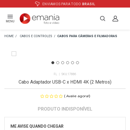
ATÉ
12X
E PREÇO ESPECIAL
NO BOLETO
MENU
CABOS E CONTROLES
CABOS PARA CÂMERAS E FILMADORAS
FL
17886
Cabo Adaptador USB-C x HDMI 4K (2 Metros)
(
)
Avalie agora!