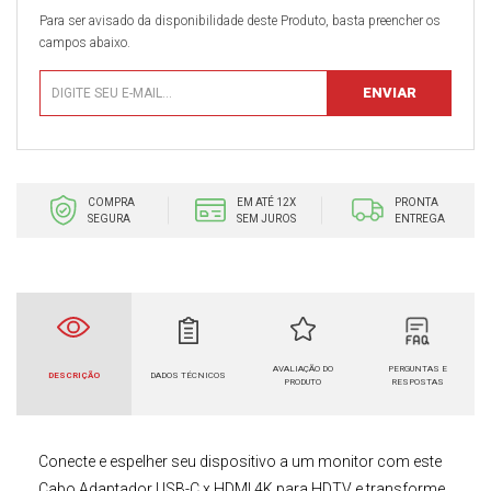
Para ser avisado da disponibilidade deste Produto, basta preencher os
campos abaixo.
COMPRA
EM ATÉ 12X
PRONTA
SEGURA
SEM JUROS
ENTREGA
AVALIAÇÃO DO
PERGUNTAS E
DESCRIÇÃO
DADOS TÉCNICOS
PRODUTO
RESPOSTAS
Conecte e espelher seu dispositivo a um monitor com este
Cabo Adaptador USB-C x HDMI 4K para HDTV
e transforme