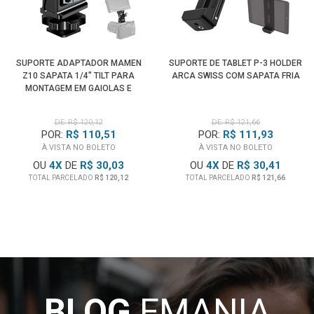
SUPORTE ADAPTADOR MAMEN
SUPORTE DE TABLET P-3 HOLDER
Z10 SAPATA 1/4" TILT PARA
ARCA SWISS COM SAPATA FRIA
MONTAGEM EM GAIOLAS E
CÂMERAS
DE: R$ 120,12
DE: R$ 121,66
POR:
R$ 110,51
POR:
R$ 111,93
À VISTA NO BOLETO
À VISTA NO BOLETO
OU
4
X
DE
R$ 30,03
OU
4
X
DE
R$ 30,41
TOTAL PARCELADO
R$ 120,12
TOTAL PARCELADO
R$ 121,66
BLOG
EMANIA