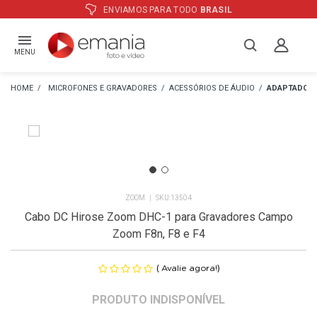
ATÉ
12X
E PREÇO ESPECIAL
NO BOLETO
MENU
MICROFONES E GRAVADORES
ACESSÓRIOS DE ÁUDIO
ADAPTADORE
ZOOM
13504
Cabo DC Hirose Zoom DHC-1 para Gravadores Campo
Zoom F8n, F8 e F4
(
)
Avalie agora!