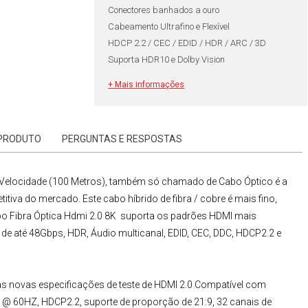
Conectores banhados a ouro
Cabeamento Ultrafino e Flexível
HDCP 2.2 / CEC / EDID / HDR / ARC / 3D
Suporta HDR10 e Dolby Vision
+ Mais informações
 PRODUTO
PERGUNTAS E RESPOSTAS
Velocidade (100 Metros)
, também só chamado de
Cabo Óptico
é a
iva do mercado. Este cabo híbrido de fibra / cobre é mais fino,
o Fibra Óptica Hdmi 2.0 8K
suporta os padrões HDMI mais
a de até 48Gbps, HDR, Áudio multicanal, EDID, CEC, DDC, HDCP2.2 e
s novas especificações de teste de HDMI 2.0 Compatível com
8K @ 60HZ, HDCP2.2, suporte de proporção de 21:9, 32 canais de