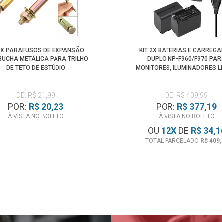
 2X PARAFUSOS DE EXPANSÃO
KIT 2X BATERIAS E CARREG
BUCHA METÁLICA PARA TRILHO
DUPLO NP-F960/F970 PA
DE TETO DE ESTÚDIO
MONITORES, ILUMINADORES L
ESTÚDIO
DE: R$ 21,99
DE: R$ 409,99
POR:
R$ 20,23
POR:
R$ 377,19
À VISTA NO BOLETO
À VISTA NO BOLETO
OU
12
X
DE
R$ 34,1
TOTAL PARCELADO
R$ 409,