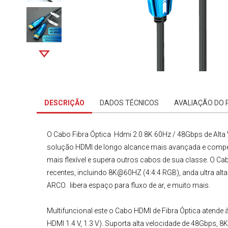
DESCRIÇÃO
DADOS TÉCNICOS
AVALIAÇÃO DO
O
Cabo Fibra Óptica
Hdmi 2.0 8K 60Hz / 48Gbps de Alta 
solução HDMI de longo alcance mais avançada e competit
mais flexível e supera outros cabos de sua classe. O
Cab
recentes, incluindo 8K@60HZ (4:4:4 RGB), anda ultra alt
ARCO. libera espaço para fluxo de ar, e muito mais.
Multifuncional este o
Cabo HDMI de Fibra Óptica
atende à
HDMI 1.4 V, 1.3 V). Suporta alta velocidade de 48Gbps, 