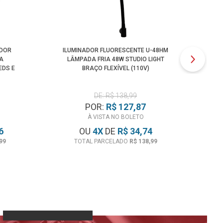
ADOR
ILUMINADOR FLUORESCENTE U-48HM
TR
RA
LÂMPADA FRIA 48W STUDIO LIGHT
1
EDS E
BRAÇO FLEXÍVEL (110V)
DE: R$ 138,99
POR:
R$ 127,87
À VISTA NO BOLETO
6
OU
4
X
DE
R$ 34,74
99
TOTAL PARCELADO
R$ 138,99