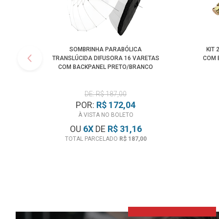
SOMBRINHA PARABÓLICA
KIT
TRANSLÚCIDA DIFUSORA 16 VARETAS
COM 
COM BACKPANEL PRETO/BRANCO
(85CM)
DE: R$ 187,00
POR:
R$ 172,04
À VISTA NO BOLETO
OU
6
X
DE
R$ 31,16
TOTAL PARCELADO
R$ 187,00