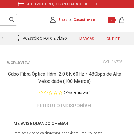
ATÉ
12X
E PREÇO ESPECIAL
NO BOLETO
Entre
ou
Cadastre-se
0
DEO
ACESSÓRIO FOTO E VÍDEO
MARCAS
OUTLET
16705
WORLDVIEW
Cabo Fibra Óptica Hdmi 2.0 8K 60Hz / 48Gbps de Alta
Velocidade (100 Metros)
(
)
Avalie agora!
Para ser avisado da disponibilidade deste Produto, basta