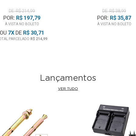
DE: R$ 214,99
DE: R$ 38,99
POR:
R$ 197,79
POR:
R$ 35,87
À VISTA NO BOLETO
À VISTA NO BOLETO
OU
7
X
DE
R$ 30,71
OTAL PARCELADO
R$ 214,99
Lançamentos
VER TUDO