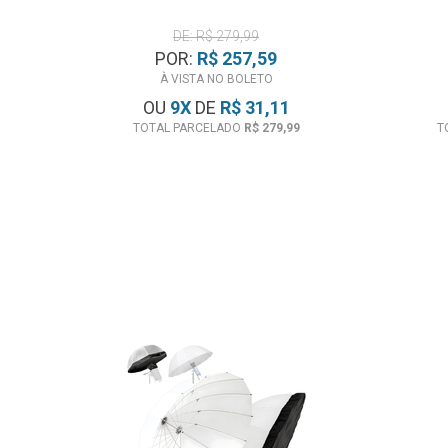
DE: R$ 279,99
POR:
R$ 257,59
À VISTA NO BOLETO
OU
9
X
DE
R$ 31,11
TOTAL PARCELADO
R$ 279,99
T