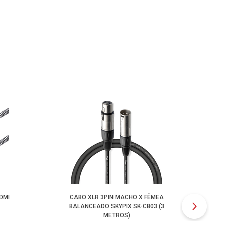
DMI
CABO XLR 3PIN MACHO X FÊMEA
CA
BALANCEADO SKYPIX SK-CB03 (3
B
METROS)