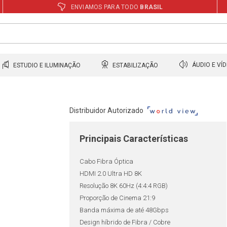
ENVIAMOS PARA TODO
BRASIL
ESTUDIO E ILUMINAÇÃO
ESTABILIZAÇÃO
ÁUDIO E VÍ
Distribuidor Autorizado
Principais Características
Cabo Fibra Óptica
HDMI 2.0 Ultra HD 8K
Resolução 8K 60Hz (4:4:4 RGB)
Proporção de Cinema 21:9
Banda máxima de até 48Gbps
Design híbrido de Fibra / Cobre