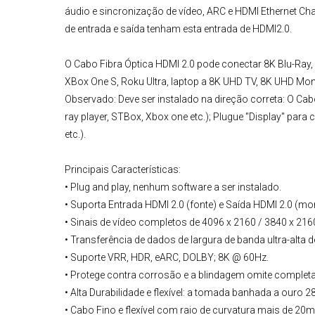
áudio e sincronização de vídeo, ARC e HDMI Ethernet Cha
de entrada e saída tenham esta entrada de HDMI2.0.
O
Cabo Fibra Óptica HDMI 2.0
pode conectar 8K Blu-Ray, 
XBox One S, Roku Ultra, laptop a 8K UHD TV, 8K UHD Mon
Observado: Deve ser instalado na direção correta: O Cab
ray player, STBox, Xbox one etc.); Plugue "Display" para 
etc.).
Principais Características:
• Plug and play, nenhum software a ser instalado.
• Suporta Entrada HDMI 2.0 (fonte) e Saída HDMI 2.0 (mon
• Sinais de vídeo completos de 4096 x 2160 / 3840 x 21
• Transferência de dados de largura de banda ultra-alta 
• Suporte VRR, HDR, eARC, DOLBY; 8K @ 60Hz.
• Protege contra corrosão e a blindagem omite completa
• Alta Durabilidade e flexível: a tomada banhada a ouro 28
• Cabo Fino e flexível com raio de curvatura mais de 20