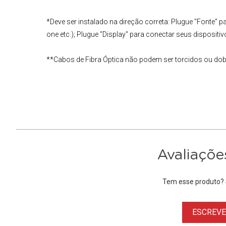
*
Deve ser instalado na direção correta: Plugue "Fonte" p
one etc.); Plugue "Display" para conectar seus dispositivo
**
Cabos de Fibra Óptica não podem ser torcidos ou do
Avaliaçõe
Tem esse produto? S
ESCREVER