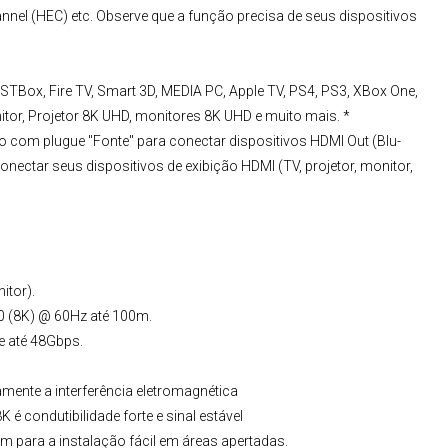
nnel (HEC) etc. Observe que a função precisa de seus dispositivos
STBox, Fire TV, Smart 3D, MEDIA PC, Apple TV, PS4, PS3, XBox One,
itor, Projetor 8K UHD, monitores 8K UHD e muito mais. *
o com plugue "Fonte" para conectar dispositivos HDMI Out (Blu-
conectar seus dispositivos de exibição HDMI (TV, projetor, monitor,
itor).
60 (8K) @ 60Hz até 100m.
de até 48Gbps.
mente a interferência eletromagnética
K é condutibilidade forte e sinal estável
mm para a instalação fácil em áreas apertadas.