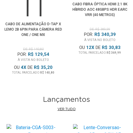
• Suporte para Troca rápida de mídia QMS e transporte
CABO FIBRA ÓPTICA HDMI 2.1 8K
HÍBRIDO AOC 48GBPS HDR EARC
rápido de quadros QFM
VRR (40 METROS)
• Transferência de dados de largura de banda ultra-alta de
CABO DE ALIMENTAÇÃO D-TAP X
até 48 Gb/s
LEMO 2B 6PIN PARA CÂMERA RED
DE: R$ 369,99
• Alta Durabilidade com Conectores tomada banhada a
POR:
R$ 340,39
ONE / ONE MX
À VISTA NO BOLETO
ouro é condutibilidade forte e sinal estável
OU
12
X
DE
R$ 30,83
• Cabo Fino e flexível com raio de curvatura mais de 20mm
DE: R$ 140,80
TOTAL PARCELADO
R$ 369,99
POR:
R$ 129,54
para a instalação fácil em áreas apertadas.
À VISTA NO BOLETO
OU
4
X
DE
R$ 35,20
* Deve ser instalado na direção correta: Plug "Source" para
TOTAL PARCELADO
R$ 140,80
conectar dispositivos HDMI Out a Fonte HDMI como PC,
Placa de Vídeo, Console de Jogos (PlayStation, Xbox<
Nintendo), Blu-ray ou STBox; e o Plug "Display" para
Lançamentos
conectar seus dispositivos de exibição HDMI In como TV,
Projetor, Monitor, HDTV, etc.
VER TUDO
**Cabos de Fibra Óptica não podem ser torcidos ou
dobrados pois poderão romper ou se danificarem