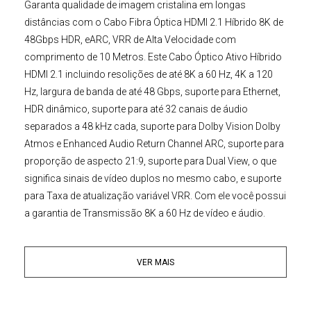
Garanta qualidade de imagem cristalina em longas
distâncias com o
Cabo Fibra Óptica
HDMI 2.1 Híbrido 8K de
48Gbps HDR, eARC, VRR de Alta Velocidade
com
comprimento de 10 Metros. Este
Cabo Óptico Ativo Híbrido
HDMI 2.1 i
ncluindo resolições de até 8K a 60 Hz, 4K a 120
Hz, largura de banda de até 48 Gbps, suporte para Ethernet,
HDR dinâmico, suporte para até 32 canais de áudio
separados a 48 kHz cada, suporte para Dolby Vision Dolby
Atmos e Enhanced Audio Return Channel ARC, suporte para
proporção de aspecto 21:9, suporte para Dual View, o que
significa sinais de vídeo duplos no mesmo cabo, e suporte
para Taxa de atualização variável VRR. Com ele você possui
a garantia de Transmissão 8K a 60 Hz de vídeo e áudio.
Este
Cabo
HDMI 2.1 AOC Híbrido de Alta Definição
tem uma
VER MAIS
largura de banda de até 48 Gb/s que garante maior
profundidade de cor, tornando-o uma solução ideal para
tudo, desde leitores de Blu-ray até os mais recentes