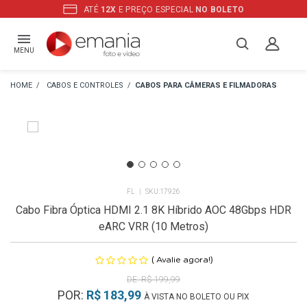
ATÉ
12X
E PREÇO ESPECIAL
NO BOLETO
MENU
CABOS E CONTROLES
CABOS PARA CÂMERAS E FILMADORAS
FL
17926
Cabo Fibra Óptica HDMI 2.1 8K Híbrido AOC 48Gbps HDR
eARC VRR (10 Metros)
(
)
Avalie agora!
R$ 199,99
POR:
R$ 183,99
À VISTA NO BOLETO OU PIX