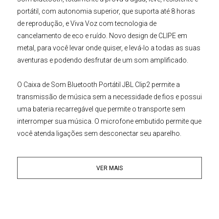
portátil, com autonomia superior, que suporta até 8 horas
de reprodução, e Viva Voz com tecnologia de
cancelamento de eco e ruído. Novo design de CLIPE em
metal, para você levar onde quiser, e levá-lo a todas as suas
aventuras e podendo desfrutar de um som amplificado.
O
Caixa de Som Bluetooth Portátil JBL Clip2
permite a
transmissão de música sem a necessidade de fios e possui
uma bateria recarregável que permite o transporte sem
interromper sua música. O microfone embutido permite que
você atenda ligações sem desconectar seu aparelho.
Compatível com aparelhos IOS e Android, dando a
flexibilidade que você precisa para desfrutar o seu som e
VER MAIS
você poderá submergir sua Caixa de Som em água até 1
metro de profundidade, durante 30 minutos.
Principais Características:
• Transmissão de Música Sem Fios