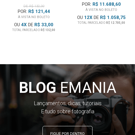
POR:
R$ 11.688,60
DE: R$ 132,00
À VISTA NO BOLETO
POR:
R$ 121,44
OU
12
X
DE
R$ 1.058,75
À VISTA NO BOLETO
TOTAL PARCELADO
R$ 12.705,00
OU
4
X
DE
R$ 33,00
TOTAL PARCELADO
R$ 132,00
BLOG
EMANIA
Lançamentos, dicas, tutoriais
E tudo sobre fotografia
FIQUE POR DENTRO