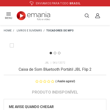
S PARA TODO
BRASIL
ATÉ
12X
E PR
MENU
LIVROS E SUVENIRS
TOCADORES DE MP3
JBL
12072
Caixa de Som Bluetooth Portátil JBL Flip 2
(
)
Avalie agora!