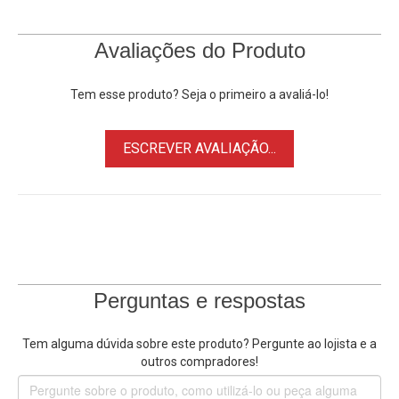
• Bateria embutida suporta até 8h
• Material duradouro à prova de respingos
Avaliações do Produto
• Lateral emborracha para maior segurança
Tem esse produto? Seja o primeiro a avaliá-lo!
ESCREVER AVALIAÇÃO...
Perguntas e respostas
Tem alguma dúvida sobre este produto? Pergunte ao lojista e a
outros compradores!