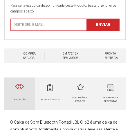
Para ser avisado da disponibilidade deste Produto, basta preencher os
campos abaixo.
COMPRA
EM ATÉ 12X
PRONTA
SEGURA
SEM JUROS
ENTREGA
AVALIAÇÃO DO
PERGUNTAS E
DESCRIÇÃO
DADOS TÉCNICOS
PRODUTO
RESPOSTAS
O
Caixa de Som Bluetooth Portátil JBL Clip2
é uma caixa de
som bluetooth, totalmente à prova d'água, leve, resistente e