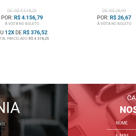
DE: R$ 4.518,25
DE: R$ 28,99
POR:
R$ 4.156,79
POR:
R$ 26,67
À VISTA NO BOLETO
À VISTA NO BOLETO
OU
12
X
DE
R$ 376,52
TAL PARCELADO
R$ 4.518,25
CA
NIA
NO
ais