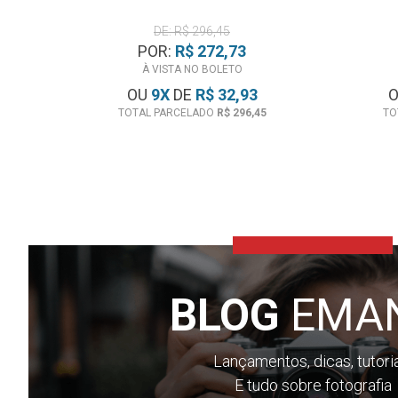
DE: R$ 296,45
POR:
R$ 272,73
À VISTA NO BOLETO
OU
9
X
DE
R$ 32,93
TOTAL PARCELADO
R$ 296,45
TO
BLOG
EMA
Lançamentos, dicas, tutori
E tudo sobre fotografia