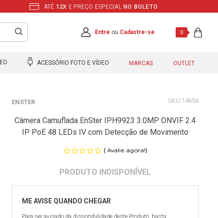
ATÉ
12X
E PREÇO ESPECIAL
NO BOLETO
Entre
ou
Cadastre-se
0
DEO
ACESSÓRIO FOTO E VÍDEO
MARCAS
OUTLET
14654
ENSTER
Câmera Camuflada EnSter IPH9923 3.0MP ONVIF 2.4
IP PoE 48 LEDs IV com Detecção de Movimento
(
)
Avalie agora!
Para ser avisado da disponibilidade deste Produto, basta