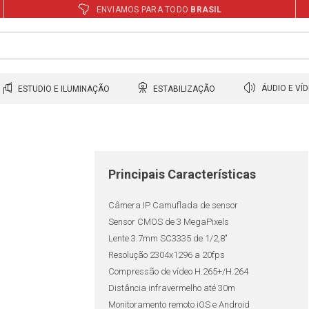
ENVIAMOS PARA TODO
BRASIL
ESTUDIO E ILUMINAÇÃO
ESTABILIZAÇÃO
ÁUDIO E VÍ
Principais Características
Câmera IP Camuflada de sensor
Sensor CMOS de 3 MegaPixels
Lente 3.7mm SC3335 de 1/2,8"
Resolução 2304x1296 a 20fps
Compressão de vídeo H.265+/H.264
Distância infravermelho até 30m
Monitoramento remoto iOS e Android