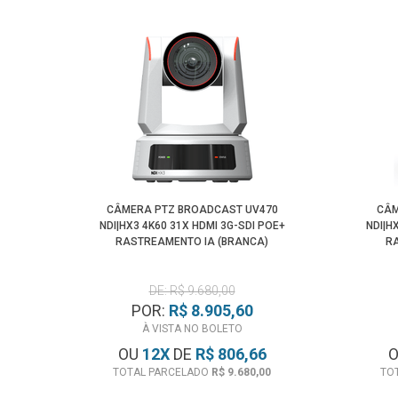
CÂMERA PTZ BROADCAST UV470
CÂM
NDI|HX3 4K60 31X HDMI 3G-SDI POE+
NDI|H
RASTREAMENTO IA (BRANCA)
R
DE: R$ 9.680,00
POR:
R$ 8.905,60
À VISTA NO BOLETO
OU
12
X
DE
R$ 806,66
TOTAL PARCELADO
R$ 9.680,00
TO