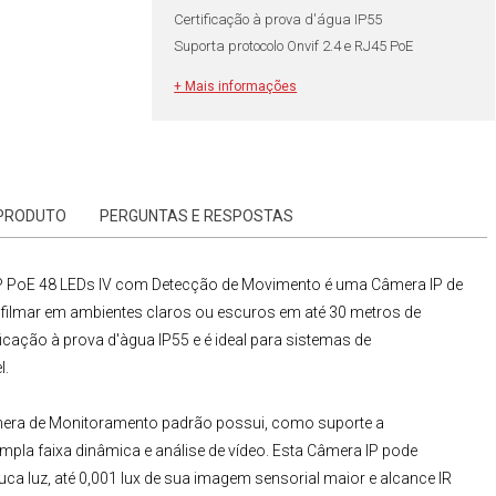
Certificação à prova d'água IP55
Suporta protocolo Onvif 2.4 e RJ45 PoE
+ Mais informações
 PRODUTO
PERGUNTAS E RESPOSTAS
P PoE 48 LEDs IV com Detecção de Movimento
é uma
Câmera IP
de
filmar em ambientes claros ou escuros em até 30 metros de
icação à prova d'àgua IP55 e é ideal para sistemas de
l.
era de Monitoramento
padrão possui, como suporte a
mpla faixa dinâmica e análise de vídeo. Esta Câmera IP pode
ca luz, até 0,001 lux de sua imagem sensorial maior e alcance IR