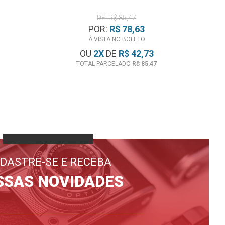
DE: R$ 85,47
POR:
R$ 78,63
À VISTA NO BOLETO
OU
2
X
DE
R$ 42,73
TOTAL PARCELADO
R$ 85,47
DASTRE-SE E RECEBA
SSAS NOVIDADES