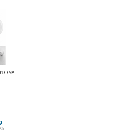
818 8MP
9
50