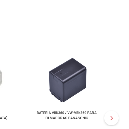
BATERIA VBK360 / VW-VBK360 PARA
ATA)
FILMADORAS PANASONIC
PL