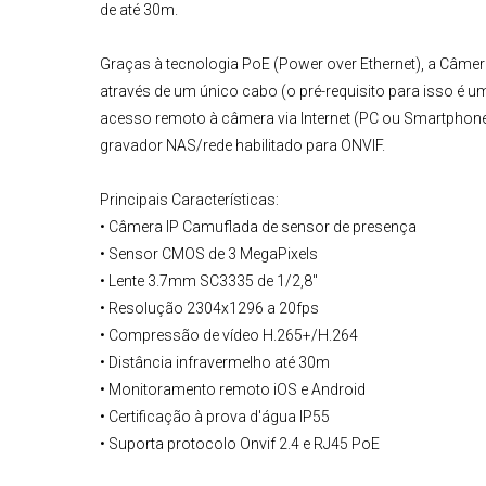
de até 30m.
Graças à tecnologia PoE (Power over Ethernet), a
Câmer
através de um único cabo (o pré-requisito para isso é 
acesso remoto à câmera via Internet (PC ou Smartphone
gravador NAS/rede habilitado para ONVIF.
Principais Características:
• Câmera IP Camuflada de sensor de presença
• Sensor CMOS de 3 MegaPixels
• Lente 3.7mm SC3335 de 1/2,8"
• Resolução 2304x1296 a 20fps
• Compressão de vídeo H.265+/H.264
• Distância infravermelho até 30m
• Monitoramento remoto iOS e Android
• Certificação à prova d'água IP55
• Suporta protocolo Onvif 2.4 e RJ45 PoE