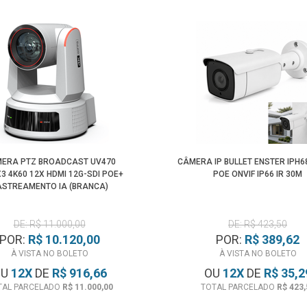
ERA PTZ BROADCAST UV470
CÂMERA IP BULLET ENSTER IPH6
X3 4K60 12X HDMI 12G-SDI POE+
POE ONVIF IP66 IR 30M
ASTREAMENTO IA (BRANCA)
DE: R$ 11.000,00
DE: R$ 423,50
POR:
R$ 10.120,00
POR:
R$ 389,62
À VISTA NO BOLETO
À VISTA NO BOLETO
OU
12
X
DE
R$ 916,66
OU
12
X
DE
R$ 35,2
TAL PARCELADO
R$ 11.000,00
TOTAL PARCELADO
R$ 423,