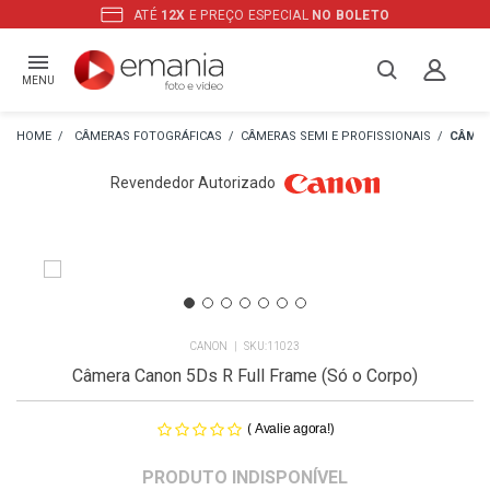
ATÉ
12X
E PREÇO ESPECIAL
NO BOLETO
MENU
CÂMERAS FOTOGRÁFICAS
CÂMERAS SEMI E PROFISSIONAIS
CÂMER
Revendedor Autorizado
CANON
11023
Câmera Canon 5Ds R Full Frame (Só o Corpo)
(
)
Avalie agora!