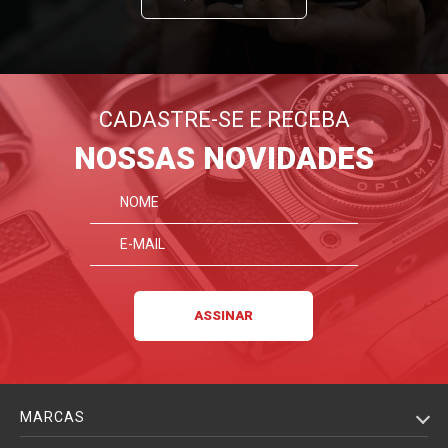
controlo extraordinário sobre a profundidade de campo.
CADASTRE-SE E RECEBA
NOSSAS NOVIDADES
MARCAS