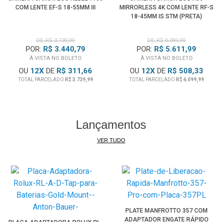
COM LENTE EF-S 18-55MM III
MIRRORLESS 4K COM LENTE RF-S
imagens na câmera, bem como sincronização automática
18-45MM IS STM (PRETA)
de horário com o Código de Tempo Universal por meio de
satélites. • Este módulo é compatível com os satélites
DE: R$ 3.739,99
DE: R$ 6.099,99
americanos GPS, russo GLONASS e japonês quase zenitico
POR:
R$ 3.440,79
POR:
R$ 5.611,99
À VISTA NO BOLETO
À VISTA NO BOLETO
Michibiki para uma ampla cobertura de suporte.
OU
12
X
DE
R$ 311,66
OU
12
X
DE
R$ 508,33
• Um intervalômetro integrado permite a criação de imagens
TOTAL PARCELADO
R$ 3.739,99
TOTAL PARCELADO
R$ 6.099,99
de lapso de tempo UHD 4K e suporta o registro de quadros
consecutivos em intervalos pré-selecionados.
• Bluetooth permite ligar um smartphone ou tablet para
Lançamentos
compartilhamento rápido de imagem entre dispositivos,
bem como recursos de controle remoto.
VER TUDO
• A conectividade Wi-Fi e NFC integrada permite o
compartilhamento sem fio, o controle e a transferência de
imagens com um dispositivo inteligente compatível, assim
como o CS100 Connect Station.
PLATE MANFROTTO 357 COM
ADAPTADOR ENGATE RÁPIDO
Revendedor Autorizado Canon