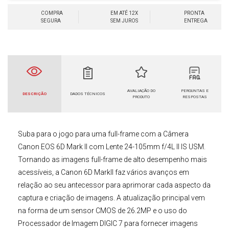
COMPRA
EM ATÉ 12X
PRONTA
SEGURA
SEM JUROS
ENTREGA
AVALIAÇÃO DO
PERGUNTAS E
DESCRIÇÃO
DADOS TÉCNICOS
PRODUTO
RESPOSTAS
Suba para o jogo para uma full-frame com a
Câmera
Canon
EOS 6D Mark II com Lente 24-105mm f/4L II IS USM
.
Tornando as imagens full-frame de alto desempenho mais
acessíveis, a
Canon
6D MarkII
faz vários avanços em
relação ao seu antecessor para aprimorar cada aspecto da
captura e criação de imagens. A atualização principal vem
na forma de um sensor CMOS de 26.2MP e o uso do
Processador de Imagem DIGIC 7 para fornecer imagens