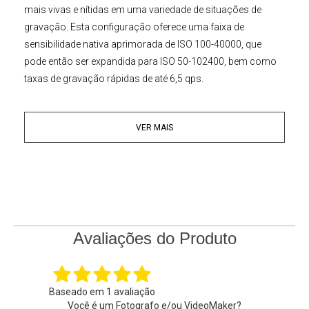
mais vivas e nítidas em uma variedade de situações de
gravação. Esta configuração oferece uma faixa de
sensibilidade nativa aprimorada de ISO 100-40000, que
pode então ser expandida para ISO 50-102400, bem como
taxas de gravação rápidas de até 6,5 qps.
Incluído com o corpo da
Câmera Canon 6DII
está a
Lente
VER MAIS
Canon
24-105mm f/4L II IS USM
versátil e de alto
desempenho. Essa configuração fornece uma faixa de
zoom telefoto grande angular para telefoto que abrangerá a
maioria dos assuntos padrão com facilidade, além de
oferecer uma abertura máxima f/4 constante para um
desempenho consistente. A lente também oferece
estabilização de imagem e um motor AF USM rápido, quase
Avaliações do Produto
silencioso, tipo anel, para desempenho de foco rápido e
preciso.
Baseado em
1
avaliação
Sensor CMOS de Full Frame 26,2 MP e processador de
Você é um Fotografo e/ou VideoMaker?