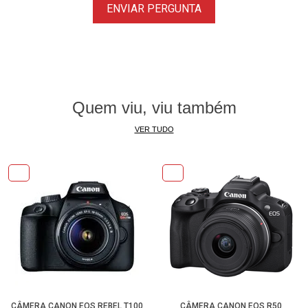
ENVIAR PERGUNTA
uma entrada de 3,5 mm.
Design Corporal
• Um grande monitor LCD de ângulo variável de 3,0 "e 1,04 m
está disponível para reprodução de imagens nítidas e vivas,
e sua interface touchscreen apresenta um design anti-
Quem viu, viu também
manchas e pode ser usado para controle intuitivo de toque
VER TUDO
para foco e ajuste configurações nos menus.
• Um único slot para cartão SD está disponível para salvar
fotos e vídeos.
• O visor óptico oferece aproximadamente 98% de
cobertura do quadro e tem uma ampliação de 0,71x.
• O design de corpo durável é vedado contra poeira e
intempéries para permitir o trabalho em ambientes
agressivos.
Outros recursos da câmera
• Um módulo de GPS integrado permite georreferenciar
CÂMERA CANON EOS REBEL T100
CÂMERA CANON EOS R50