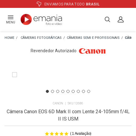
ATÉ
12X
E PREÇO ESPECIAL
NO BOLETO
MENU
CÂMERAS FOTOGRÁFICAS
CÂMERAS SEMI E PROFISSIONAIS
CÂMER
Revendedor Autorizado
CANON
12686
Câmera Canon EOS 6D Mark II com Lente 24-105mm f/4L
II IS USM
(
)
1
Avaliação