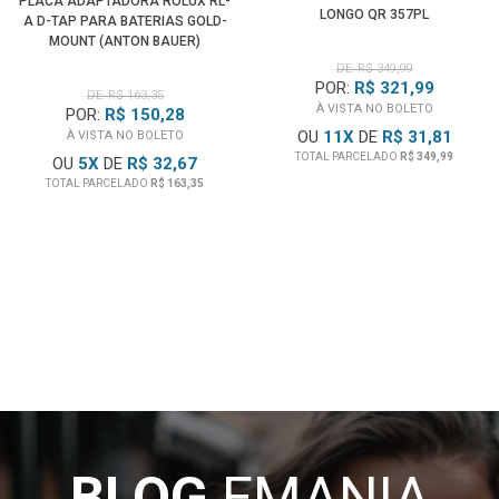
PLACA ADAPTADORA ROLUX RL-
LONGO QR 357PL
A D-TAP PARA BATERIAS GOLD-
Garantia Canon do Brasil
MOUNT (ANTON BAUER)
DE: R$ 349,99
POR:
R$ 321,99
DE: R$ 163,35
À VISTA NO BOLETO
POR:
R$ 150,28
OU
11
X
DE
R$ 31,81
À VISTA NO BOLETO
TOTAL PARCELADO
R$ 349,99
OU
5
X
DE
R$ 32,67
TOTAL PARCELADO
R$ 163,35
BLOG
EMANIA