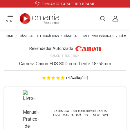
ATÉ
12X
E PREÇO ESPECIAL
NO BOLETO
MENU
CÂMERAS FOTOGRÁFICAS
CÂMERAS SEMI E PROFISSIONAIS
CÂMER
Revendedor Autorizado
CANON
12834
Câmera Canon EOS 80D com Lente 18-55mm
(
)
4
Avaliações
LIVRO: MANUAL PRÁTICO DE NEWBORN