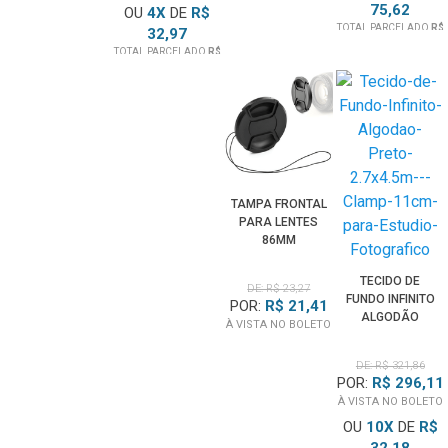
75,62
OU
4
X
DE
R$
1.556,39
TOTAL PARCELADO
R$
32,97
907,50
TOTAL PARCELADO
R$
131,88
TAMPA FRONTAL
PARA LENTES
86MM
TECIDO DE
DE: R$ 23,27
FUNDO INFINITO
POR:
R$ 21,41
ALGODÃO
À VISTA NO BOLETO
PRETO 2.7X4.5M
+ CLAMP 11CM
DE: R$ 321,86
PARA ESTÚDIO
POR:
R$ 296,11
FOTOGRÁFICO
À VISTA NO BOLETO
OU
10
X
DE
R$
32,18