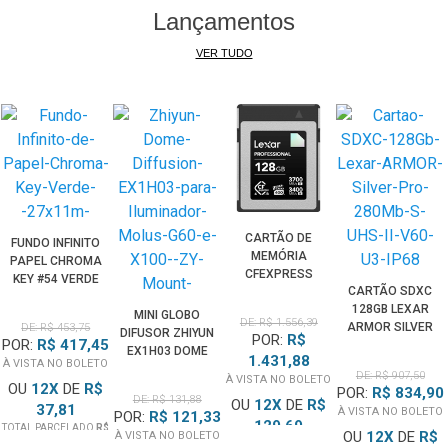
Lançamentos
VER TUDO
CARTÃO DE
FUNDO INFINITO
MEMÓRIA
PAPEL CHROMA
CFEXPRESS
KEY #54 VERDE
CARTÃO SDXC
TYPE B 128GB
2.7X10M PARA
128GB LEXAR
LEXAR DIAMOND
ESTÚDIO
MINI GLOBO
DE: R$ 1.556,39
ARMOR SILVER
DE: R$ 453,75
3700MB/S PCIE
FOTOGRÁFICO
DIFUSOR ZHIYUN
POR:
R$
POR:
R$ 417,45
PRO 280MB/S
4.0 8K RAW
EX1H03 DOME
1.431,88
UHS-II V60 U3
À VISTA NO BOLETO
DIFFUSION ZY
DE: R$ 907,50
À VISTA NO BOLETO
IP68
OU
12
X
DE
R$
MOUNT PARA
POR:
R$ 834,90
DE: R$ 131,88
OU
12
X
DE
R$
MOLUS G60 E
37,81
À VISTA NO BOLETO
POR:
R$ 121,33
X100
129,69
TOTAL PARCELADO
R$
OU
12
X
DE
R$
À VISTA NO BOLETO
453,75
TOTAL PARCELADO
R$