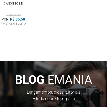
CANON EOS E
LENTES EF/EF-S
DE: R$ 38,67
POR:
R$ 35,58
À VISTA NO BOLETO
BLOG
EMANIA
Lançamentos, dicas, tutoriais
E tudo sobre fotografia