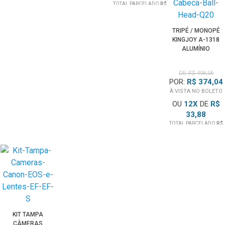
TOTAL PARCELADO
R$
352,79
TRIPÉ / MONOPÉ
KINGJOY A-1318
ALUMÍNIO
CABEÇA BALL
HEAD Q20
DE: R$ 406,56
POR:
R$ 374,04
À VISTA NO BOLETO
OU
12
X
DE
R$
33,88
TOTAL PARCELADO
R$
406,56
KIT TAMPA
CÂMERAS