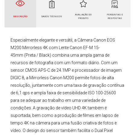
AVALIAÇÃO DO
PERGUNTAS E
DESCRIÇÃO
DADOS TÉCNICOS
PRODUTO
RESPOSTAS
Especialmente elegante e versátil, a
Câmera Canon
EOS
M200 Mirrorless 4K com
Lente Canon EF-M
15-
45mm
(Preta / Black)
combina uma ampla gama de
recursos de fotografia com um formato diário. Com um
sensor CMOS APS-C de 24.1MP e processador de imagem
DIGIC 8, a
Mirrorless Canon M200
permite fotos de alta
resolução, juntamente com uma taxa de gravação contínua
de 6,1 qps e ampla faixa de sensibilidade ISO 100-25600
para se adequar ao trabalho em uma variedade de
condições. A gravação de vídeo UHD 4K também é
suportada, bem como a produção de filmes em lapso de
tempo 4K na câmera para uma fusão criativa de fotos e
vídeo. O design do sensor também facilita o Dual Pixel