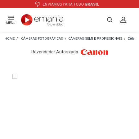
ATÉ
12X
E PREÇO ESPECIAL
NO BOLETO
MENU
CÂMERAS FOTOGRÁFICAS
CÂMERAS SEMI E PROFISSIONAIS
CÂMER
Revendedor Autorizado