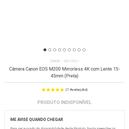
CANON
13521
Câmera Canon EOS M200 Mirrorless 4K com Lente 15-
45mm (Preta)
(
)
1
Avaliação
Para ser avisado da disponibilidade deste Produto, basta preencher os