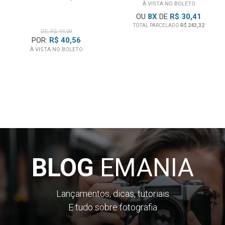
À VISTA NO BOLETO
rápido, suave e quase silencioso.
OU
8
X
DE
R$ 30,41
TOTAL PARCELADO
R$ 243,32
DE: R$ 44,09
POR:
R$ 40,56
À VISTA NO BOLETO
BLOG
EMANIA
Lançamentos, dicas, tutoriais
E tudo sobre fotografia