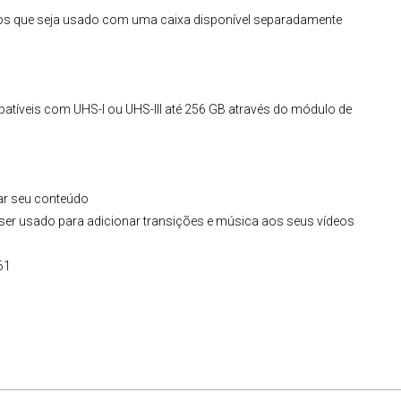
nos que seja usado com uma caixa disponível separadamente
íveis com UHS-I ou UHS-III até 256 GB através do módulo de
har seu conteúdo
ode ser usado para adicionar transições e música aos seus vídeos
61