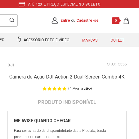
ATÉ
12X
E PREÇO ESPECIAL
NO BOLETO
Entre
ou
Cadastre-se
0
DEO
ACESSÓRIO FOTO E VÍDEO
MARCAS
OUTLET
15555
DJI
Câmera de Ação DJI Action 2 Dual-Screen Combo 4K
(
)
1
Avaliação
Para ser avisado da disponibilidade deste Produto, basta
preencher os campos abaixo.