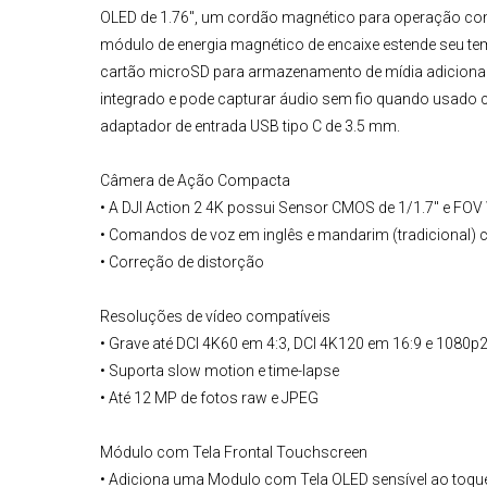
OLED de 1.76", um cordão magnético para operação co
módulo de energia magnético de encaixe estende seu te
cartão microSD
para armazenamento de mídia adicional
integrado e pode capturar áudio sem fio quando usado
adaptador de entrada USB tipo C de 3.5 mm.
Câmera de Ação Compacta
• A
DJI
Action 2 4K
possui Sensor CMOS de 1/1.7" e FOV 
• Comandos de voz em inglês e mandarim (tradicional) 
• Correção de distorção
Resoluções de vídeo compatíveis
• Grave até DCI 4K60 em 4:3, DCI 4K120 em 16:9 e 1080p
• Suporta slow motion e time-lapse
• Até 12 MP de fotos raw e JPEG
Módulo com Tela Frontal Touchscreen
• Adiciona uma Modulo com Tela OLED sensível ao toque de