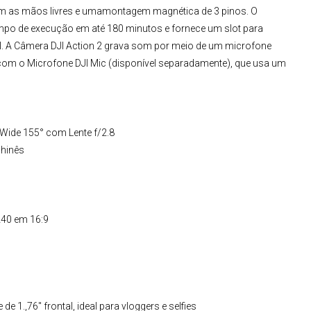
m as mãos livres e umamontagem magnética de 3 pinos. O
mpo de execução em até 180 minutos e fornece um slot para
. A
Câmera DJI Action 2
grava som por meio de um microfone
 com o
Microfone DJI
Mic
(disponível separadamente), que usa um
Wide 155° com Lente f/2.8
chinês
240 em 16:9
 1.,76" frontal, ideal para vloggers e selfies