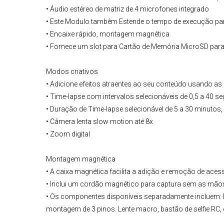
• Áudio estéreo de matriz de 4 microfones integrado
• Este Modulo tambêm Estende o tempo de execução pa
• Encaixe rápido, montagem magnética
• Fornece um slot para
Cartão de Memória MicroSD
para
Modos criativos
• Adicione efeitos atraentes ao seu conteúdo usando as o
• Time-lapse com intervalos selecionáveis de 0,5 a 40 
• Duração de Time-lapse selecionável de 5 a 30 minutos,
• Câmera lenta slow motion até 8x
• Zoom digital
Montagem magnética
• A caixa magnética facilita a adição e remoção de ace
• Inclui um cordão magnético para captura sem as mã
• Os componentes disponíveis separadamente incluem: F
montagem de 3 pinos. Lente macro, bastão de selfie RC, e