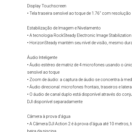
Display Touchscreen
• Tela traseira sensível ao toque de 1.76" com resolução
Estabilização de Imagem e Nivelamento
• A tecnologia RockSteady Electronic Image Stabilization 
• HorizonSteady mantém seu nível de visão, mesmo duran
Áudio Inteligente
• Áudio estéreo de matriz de 4 microfones usando o úni
sensível ao toque
• Zoom de áudio: a captura de áudio se concentra à me
• Áudio direcional: microfones frontais, traseiros e lat
• O áudio de canal duplo está disponível através do con
DJI disponível separadamente
Câmera à prova d'água
• A
Câmera DJI Action 2
é à prova d'água até 10 metros, 
beira da piscina