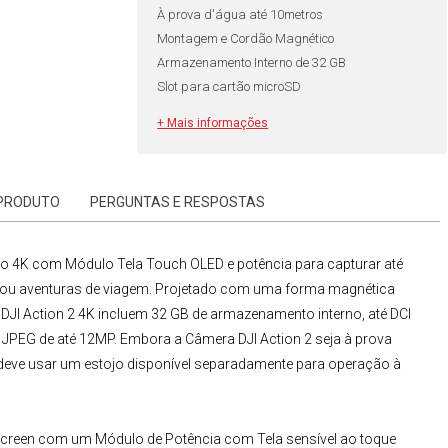
À prova d'água até 10metros
Montagem e Cordão Magnético
Armazenamento Interno de 32 GB
Slot para cartão microSD
Com Garantia DJI Brasil
+ Mais informações
Homologação Anatel13221-21-12261
 PRODUTO
PERGUNTAS E RESPOSTAS
bo 4K com Módulo Tela Touch OLED
e potência para capturar até
s ou aventuras de viagem. Projetado com uma forma magnética
a
DJI Action 2 4K
incluem 32 GB de armazenamento interno, até DCI
e JPEG de até 12MP. Embora a
Câmera DJI Action 2
seja à prova
deve usar um estojo disponível separadamente para operação à
Screen
com um Módulo de Potência com Tela sensível ao toque