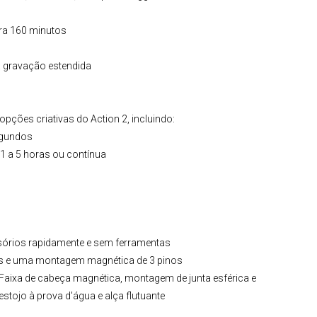
ra 160 minutos
 gravação estendida
pções criativas do Action 2, incluindo:
segundos
 1 a 5 horas ou contínua
ssórios rapidamente e sem ferramentas
os e uma montagem magnética de 3 pinos
aixa de cabeça magnética, montagem de junta esférica e
stojo à prova d'água e alça flutuante