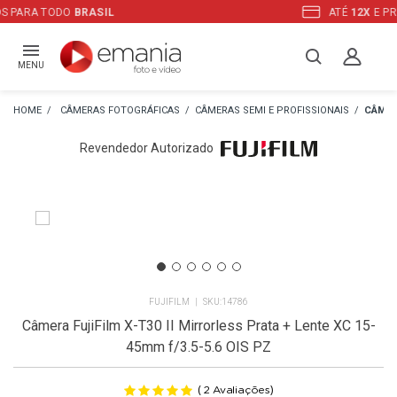
ATÉ
12X
E PREÇO ESPECIAL
NO BOLETO
MENU
CÂMERAS FOTOGRÁFICAS
CÂMERAS SEMI E PROFISSIONAIS
CÂMER
Revendedor Autorizado
FUJIFILM
14786
Câmera FujiFilm X-T30 II Mirrorless Prata + Lente XC 15-
45mm f/3.5-5.6 OIS PZ
(
)
2
Avaliações