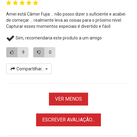
• Sensor de imagem X-Trans CMOS 4
APS-C
de
26,1MP
• Gravação de vídeo
UHD 4K30
e
Full HD 1080p
a 240fps
Amei está Câmer Fujia ... não posso dizer o suficiente e acabei
de começar ... realmente leva as coisas para o próximo nível.
• AF híbrido de 425 pontos, com detecção rosto e olhos
Capturar esses momentos especiais é divertido e fácil
aprimorada
• Tela LCD touchscreen de 3,0" e Viewfinder eletrônico OLED
Sim, recomendaria este produto a um amigo
• 18 Modos de simulação de filme para reproduzir cores e
tons dos filmes analógicos
9
0
• Wi-Fi e Bluetooth integrado para compartilhamento sem
fio e controle remoto
Compartilhar...
• Suporte ao formato de vídeo F-Log, que permite gravar
filmes com uma ampla faixa dinâmica
Revendedor Oficial FujiFilm / Garantia
FujiFilm
Brasil
VER MENOS
ESCREVER AVALIAÇÃO...