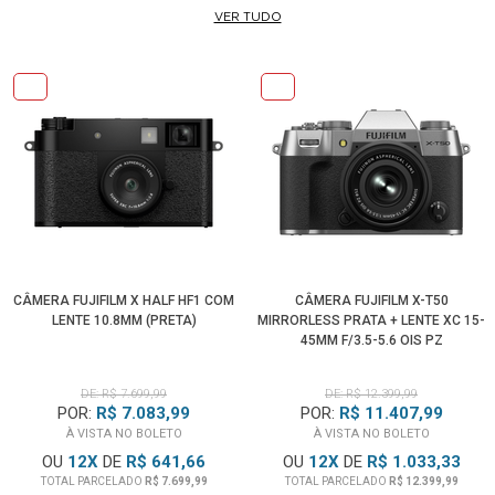
VER TUDO
CÂMERA FUJIFILM X HALF HF1 COM
CÂMERA FUJIFILM X-T50
LENTE 10.8MM (PRETA)
MIRRORLESS PRATA + LENTE XC 15-
45MM F/3.5-5.6 OIS PZ
DE: R$ 7.699,99
DE: R$ 12.399,99
POR:
R$ 7.083,99
POR:
R$ 11.407,99
À VISTA NO BOLETO
À VISTA NO BOLETO
OU
12
X
DE
R$ 641,66
OU
12
X
DE
R$ 1.033,33
TOTAL PARCELADO
R$ 7.699,99
TOTAL PARCELADO
R$ 12.399,99