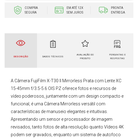
COMPRA
EM ATÉ 12X
PRONTA
SEGURA
SEM JUROS
ENTREGA
AVALIAÇÃO DO
PERGUNTAS E
DESCRIÇÃO
DADOS TÉCNICOS
PRODUTO
RESPOSTAS
A
Câmera FujiFilm X-T30 II Mirrorless Prata com Lente XC
15-45mm f/3.5-5.6 OIS PZ
oferece fotos e recursos de
vídeo poderosos, juntamente com um design compacto e
funcional, é uma
Câmera Mirrorless
versátil com
características de manuseio elegantes e intuitivas.
Apresentando um sensor e processador de imagem
revisados, tanto fotos de alta resolução quanto Vídeos 4K
podem ser gravados, enquanto um sistema de autofoco