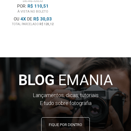
DE: R$ 120,12
POR:
R$ 110,51
À VISTA NO BOLETO
OU
4
X
DE
R$ 30,03
TOTAL PARCELADO
R$ 120,12
BLOG
EMANIA
Lançamentos, dicas, tutoriais
E tudo sobre fotografia
FIQUE POR DENTRO