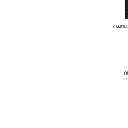
CÂMERA 
O
TO