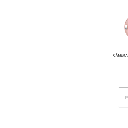
CÂMERA 
P