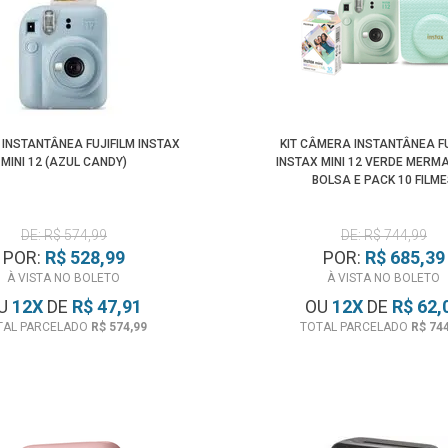
INSTANTÂNEA FUJIFILM INSTAX
KIT CÂMERA INSTANTÂNEA FU
MINI 12 (AZUL CANDY)
INSTAX MINI 12 VERDE MERM
BOLSA E PACK 10 FILM
DE: R$ 574,99
DE: R$ 744,99
POR:
R$ 528,99
POR:
R$ 685,39
À VISTA NO BOLETO
À VISTA NO BOLETO
U
12
X
DE
R$ 47,91
OU
12
X
DE
R$ 62,
TAL PARCELADO
R$ 574,99
TOTAL PARCELADO
R$ 74