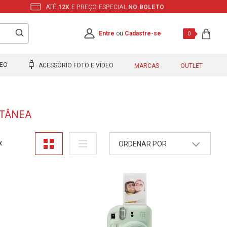
ATÉ
12X
E PREÇO ESPECIAL
NO BOLETO
Entre
ou
Cadastre-se
0
DEO
ACESSÓRIO FOTO E VÍDEO
MARCAS
OUTLET
NTÂNEA
ORDENAR POR
X
A - Z
Z - A
Mais Vendidos
Maior Preço