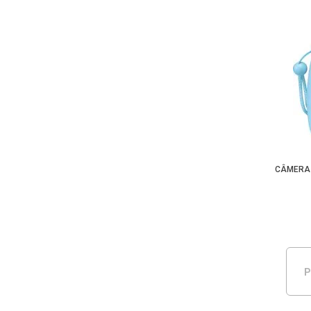
CÂMERA 
P