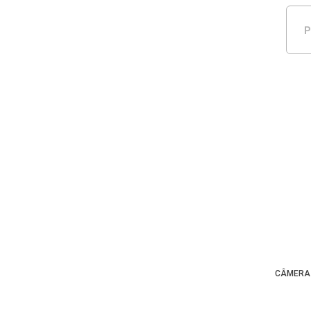
P
CÂMERA 