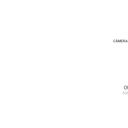
CÂMERA 
O
TO