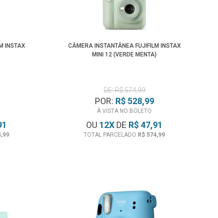
Menor Preço
M INSTAX
CÂMERA INSTANTÂNEA FUJIFILM INSTAX
MINI 12 (VERDE MENTA)
DE: R$ 574,99
POR:
R$ 528,99
À VISTA NO BOLETO
91
OU
12
X
DE
R$ 47,91
4,99
TOTAL PARCELADO
R$ 574,99