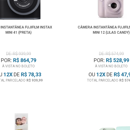
INSTANTÂNEA FUJIFILM INSTAX
CÂMERA INSTANTÂNEA FUJIFIL
MINI 41 (PRETA)
MINI 12 (LILAS CANDY)
DE: R$ 939,99
DE: R$ 574,99
POR:
R$ 864,79
POR:
R$ 528,99
À VISTA NO BOLETO
À VISTA NO BOLETO
U
12
X
DE
R$ 78,33
OU
12
X
DE
R$ 47,
TAL PARCELADO
R$ 939,99
TOTAL PARCELADO
R$ 57