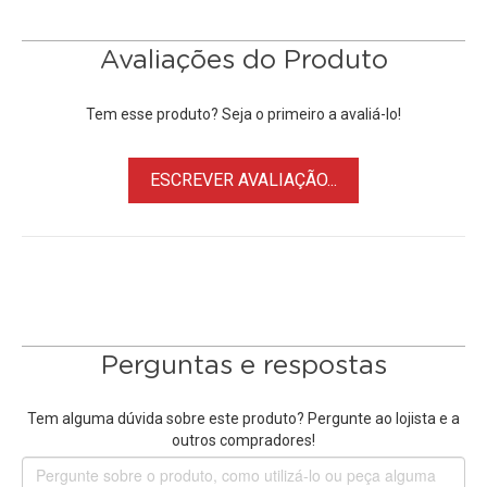
• Alta qualidade e máxima segurança
• Voltagem Bivolt AC 110-240v
Avaliações do Produto
• 100% compatível com Baterias Olympus
Tem esse produto? Seja o primeiro a avaliá-lo!
Baterias Compatíveis:
Baterias Olympus BLM-5
/ BLM5 / PS-
BLM5.
ESCREVER AVALIAÇÃO...
Câmeras Olympus
Compatíveis:
Linha DSLR / Four Thirds (E-System / E-Volt): Olympus E-1,
Olympus E-3, Olympus E-5, Olympus E-30, Olympus E-300,
Olympus E-330, Olympus E-500, Olympus E-510, Olympus E-
520
Linha Câmedia: Olympus C-5060 Wide Zoom, Olympus C-
Perguntas e respostas
7070 Wide Zoom, Olympus C-8080 Wide Zoom
Entre outras compatíveis com a
Bateria Olympus
BLM-5 /
Tem alguma dúvida sobre este produto? Pergunte ao lojista e a
BLM5
outros compradores!