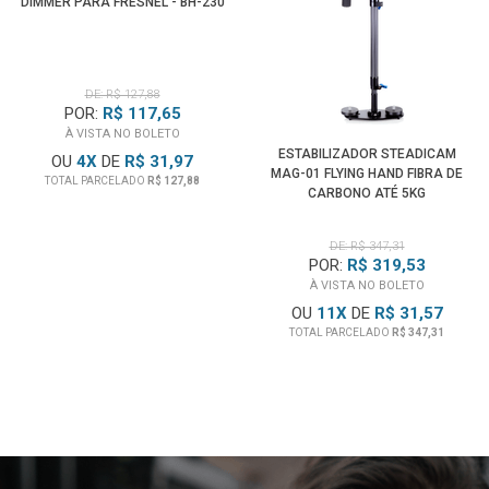
DIMMER PARA FRESNEL - BH-230
DE: R$ 127,88
POR:
R$ 117,65
À VISTA NO BOLETO
ESTABILIZADOR STEADICAM
OU
4
X
DE
R$ 31,97
MAG-01 FLYING HAND FIBRA DE
TOTAL PARCELADO
R$ 127,88
CARBONO ATÉ 5KG
DE: R$ 347,31
POR:
R$ 319,53
À VISTA NO BOLETO
OU
11
X
DE
R$ 31,57
TOTAL PARCELADO
R$ 347,31