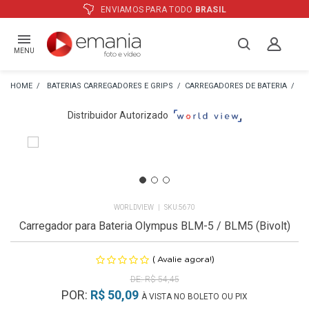
ATÉ
12X
E PREÇO ESPECIAL
NO BOLETO
MENU
BATERIAS CARREGADORES E GRIPS
CARREGADORES DE BATERIA
CA
Distribuidor Autorizado
WORLDVIEW
5670
Carregador para Bateria Olympus BLM-5 / BLM5 (Bivolt)
(
)
Avalie agora!
R$ 54,45
POR:
R$ 50,09
À VISTA NO BOLETO OU PIX