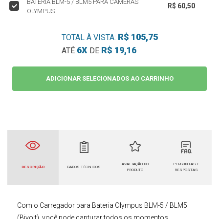
BATERIA BLM-5 / BLM5 PARA CÂMERAS
R$ 60,50
OLYMPUS
R$ 105,75
TOTAL À VISTA:
6X
R$ 19,16
ATÉ
DE
ADICIONAR SELECIONADOS AO CARRINHO
AVALIAÇÃO DO
PERGUNTAS E
DESCRIÇÃO
DADOS TÉCNICOS
PRODUTO
RESPOSTAS
Com
o Carregador para
Bateria Olympus
BLM-5 / BLM5
(Bivolt)
você pode capturar todos os momentos