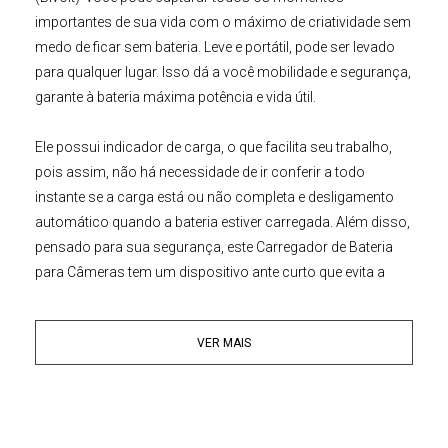
importantes de sua vida com o máximo de criatividade sem
medo de ficar sem bateria. Leve e portátil, pode ser levado
para qualquer lugar. Isso dá a você mobilidade e segurança,
garante à bateria máxima potência e vida útil.
Ele possui indicador de carga, o que facilita seu trabalho,
pois assim, não há necessidade de ir conferir a todo
instante se a carga está ou não completa e desligamento
automático quando a bateria estiver carregada. Além disso,
pensado para sua segurança, este
Carregador de Bateria
para Câmeras
tem um dispositivo ante curto que evita a
perda de sua bateria em casos de descargas de alta
voltagem.
VER MAIS
Principais Características:
• Melhor performance, cargas mais rápidas
• Pequeno, leve e fácil de transportar
• Fabricados com a mais alta tecnologia