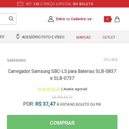
ATÉ
12X
E PREÇO ESPECIAL
NO BOLETO
Entre
ou
Cadastre-se
0
DEO
ACESSÓRIO FOTO E VÍDEO
MARCAS
OUTLET
838
SAMSUNG
Carregador Samsung SBC-L5 para Baterias SLB-0837
e SLB-0737
(
)
Avalie agora!
R$ 40,73
POR:
R$ 37,47
À VISTA NO BOLETO OU PIX
COMPRAR