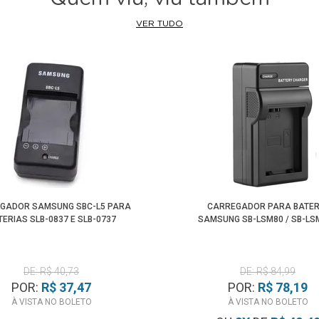
VER TUDO
GADOR SAMSUNG SBC-L5 PARA
CARREGADOR PARA BATER
TERIAS SLB-0837 E SLB-0737
SAMSUNG SB-LSM80 / SB-LS
DE: R$ 40,73
DE: R$ 84,99
POR:
R$ 37,47
POR:
R$ 78,19
À VISTA NO BOLETO
À VISTA NO BOLETO