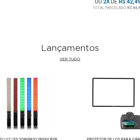
OU
2
X
DE
R$ 42,4
TOTAL PARCELADO
R$ 84,
Lançamentos
VER TUDO
O LUZ LED YONGNUO YN360 RGB
PROTETOR DE LCD PARA CÂ