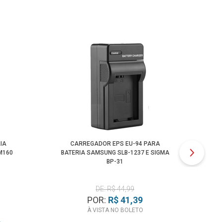
IA
CARREGADOR EPS EU-94 PARA
CA
M160
BATERIA SAMSUNG SLB-1237 E SIGMA
BP-31
DE: R$ 44,99
POR:
R$ 41,39
À VISTA NO BOLETO