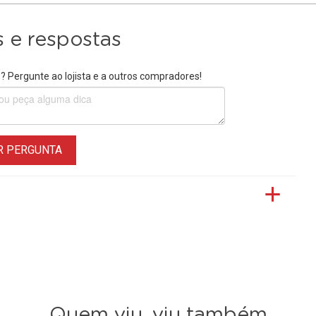
 e respostas
 Pergunte ao lojista e a outros compradores!
R PERGUNTA
Quem viu, viu também