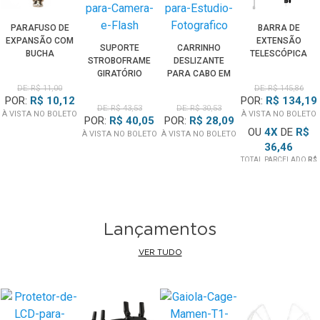
PARAFUSO DE
BARRA DE
EXPANSÃO COM
EXTENSÃO
SUPORTE
CARRINHO
BUCHA
TELESCÓPICA
STROBOFRAME
DESLIZANTE
METÁLICA PARA
RETRÁTIL EX120
GIRATÓRIO
PARA CABO EM
TRILHO DE TETO
PARA ESTÚDIO
STROBOFLIP
TRILHO DE TETO
DE: R$ 11,00
DE: R$ 145,86
DE ESTÚDIO
FOTOGRÁFICO
POR:
R$ 10,12
POR:
R$ 134,19
PARA CÂMERA
PARA ESTÚDIO
DE: R$ 43,53
DE: R$ 30,53
E FLASH
FOTOGRÁFICO
À VISTA NO BOLETO
À VISTA NO BOLETO
POR:
R$ 40,05
POR:
R$ 28,09
OU
4
X
DE
R$
À VISTA NO BOLETO
À VISTA NO BOLETO
36,46
TOTAL PARCELADO
R$
145,86
Lançamentos
VER TUDO