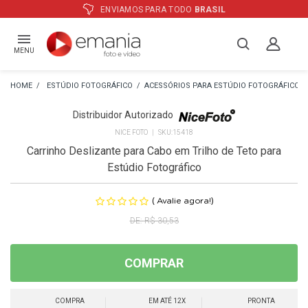
ENVIAMOS PARA TODO
BRASIL
MENU
ESTÚDIO FOTOGRÁFICO
ACESSÓRIOS PARA ESTÚDIO FOTOGRÁFICO
Distribuidor Autorizado
NICE FOTO
15418
Carrinho Deslizante para Cabo em Trilho de Teto para
Estúdio Fotográfico
(
)
Avalie agora!
R$ 30,53
COMPRAR
COMPRA
EM ATÉ 12X
PRONTA