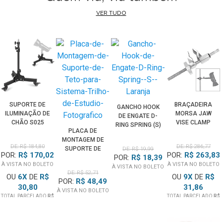
VER TUDO
SUPORTE DE
BRAÇADEIRA
GANCHO HOOK
ILUMINAÇÃO DE
MORSA JAW
DE ENGATE D-
CHÃO S025
VISE CLAMP
RING SPRING (S)
PLACA DE
AJUSTÁVEL
ST320 PINO 5/8"
LARANJA
MONTAGEM DE
COM RODAS
PARA ESTÚDIO
DE: R$ 184,80
DE: R$ 286,77
SUPORTE DE
DE: R$ 19,99
(10KG)
(25KG)
POR:
R$ 170,02
POR:
R$ 263,83
POR:
R$ 18,39
TETO PARA
À VISTA NO BOLETO
À VISTA NO BOLETO
SISTEMA TRILHO
À VISTA NO BOLETO
DE: R$ 52,71
DE ESTÚDIO
OU
6
X
DE
R$
OU
9
X
DE
R$
POR:
R$ 48,49
FOTOGRÁFICO
30,80
31,86
À VISTA NO BOLETO
TOTAL PARCELADO
R$
TOTAL PARCELADO
R$
184,80
286,77