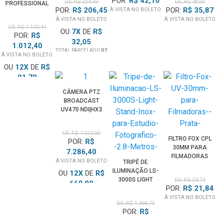
POR:
R$ 42,10
DE: R$ 224,40
DE: R$ 38,99
PROFESSIONAL
BACKPANEL
POR:
R$ 206,45
POR:
R$ 35,87
À VISTA NO BOLETO
GOLD 1800X 4K
PRETO/BRANCO
À VISTA NO BOLETO
À VISTA NO BOLETO
280MB/S UHS-II
(105CM)
DE: R$ 1.100,44
V60 U3
OU
7
X
DE
R$
POR:
R$
32,05
1.012,40
TOTAL PARCELADO
R$
À VISTA NO BOLETO
224,40
OU
12
X
DE
R$
91,70
TOTAL PARCELADO
R$
CÂMERA PTZ
1.100,44
BROADCAST
UV470 NDI|HX3
4K60 12X HDMI
3G-SDI POE+
DE: R$ 7.920,00
RASTREAMENTO
FILTRO FOX CPL
POR:
R$
IA (BRANCA)
30MM PARA
7.286,40
FILMADORAS
À VISTA NO BOLETO
TRIPÉ DE
(PRATA)
ILUMINAÇÃO LS-
OU
12
X
DE
R$
3000S LIGHT
DE: R$ 23,74
660,00
POR:
R$ 21,84
STAND INOX
TOTAL PARCELADO
R$
PARA ESTÚDIO
À VISTA NO BOLETO
7.920,00
DE: R$ 1.366,75
FOTOGRÁFICO
POR:
R$
(2.8 METROS)