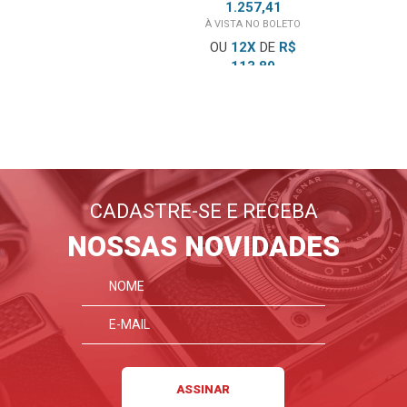
1.257,41
À VISTA NO BOLETO
OU
12
X
DE
R$
113,89
BLOG
EMANIA
TOTAL PARCELADO
R$
1.366,75
Lançamentos, dicas, tutoriais
E tudo sobre fotografia
CADASTRE-SE E RECEBA
FIQUE POR DENTRO
NOSSAS NOVIDADES