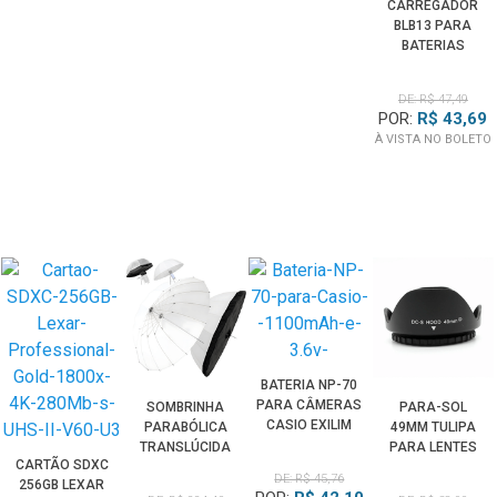
CARREGADOR
BLB13 PARA
BATERIAS
PANASONIC
DMW-BLB13
DE: R$ 47,49
(BIVOLT)
POR:
R$ 43,69
À VISTA NO BOLETO
BATERIA NP-70
PARA CÂMERAS
SOMBRINHA
PARA-SOL
CASIO EXILIM
PARABÓLICA
49MM TULIPA
TRANSLÚCIDA
PARA LENTES
CARTÃO SDXC
DIFUSORA 16
DE: R$ 45,76
256GB LEXAR
VARETAS COM