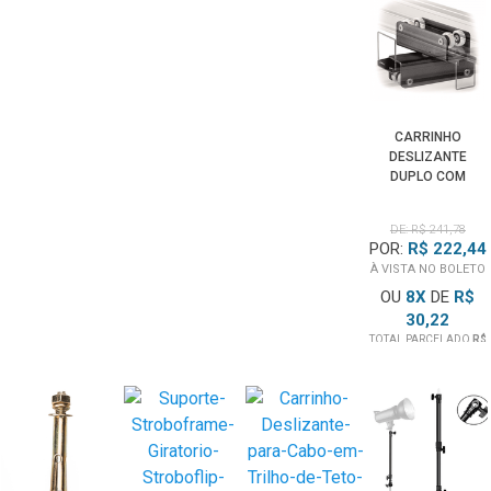
CARRINHO
DESLIZANTE
DUPLO COM
FREIO PARA
SISTEMA TRILHO
DE: R$ 241,78
TETO DE
POR:
R$ 222,44
ESTÚDIO
À VISTA NO BOLETO
FOTOGRÁFICO
OU
8
X
DE
R$
30,22
TOTAL PARCELADO
R$
241,78