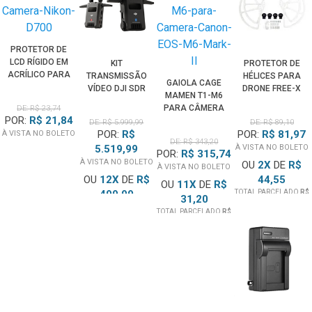
PROTETOR DE
LCD RÍGIDO EM
KIT
PROTETOR DE
ACRÍLICO PARA
TRANSMISSÃO
HÉLICES PARA
GAIOLA CAGE
CÂMERA NIKON
VÍDEO DJI SDR
DRONE FREE-X
MAMEN T1-M6
D700
TRANSMISSION
PARA CÂMERA
DE: R$ 23,74
COMBO
POR:
R$ 21,84
CANON EOS M6
DE: R$ 5.999,99
DE: R$ 89,10
WIRELESS
POR:
R$
POR:
R$ 81,97
MARK II
À VISTA NO BOLETO
DE: R$ 343,20
5.519,99
À VISTA NO BOLETO
POR:
R$ 315,74
À VISTA NO BOLETO
OU
2
X
DE
R$
À VISTA NO BOLETO
OU
12
X
DE
R$
44,55
OU
11
X
DE
R$
499,99
TOTAL PARCELADO
R$
31,20
89,10
TOTAL PARCELADO
R$
TOTAL PARCELADO
R$
5.999,99
343,20