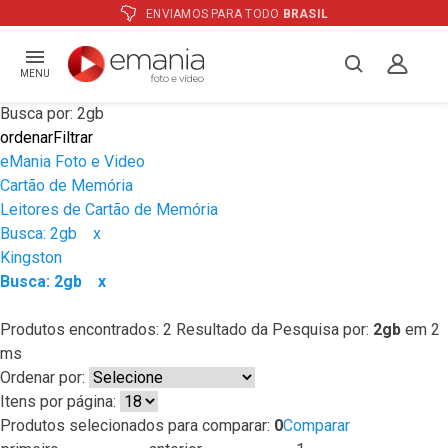
ENVIAMOS PARA TODO
BRASIL
MENU
Busca por: 2gb
ordenar
Filtrar
eMania Foto e Video
Cartão de Memória
Leitores de Cartão de Memória
Busca: 2gb
x
Kingston
Busca: 2gb
x
Produtos encontrados:
2
Resultado da Pesquisa por:
2gb
em
2
ms
Ordenar por:
Itens por página:
Produtos selecionados para comparar:
0
Comparar