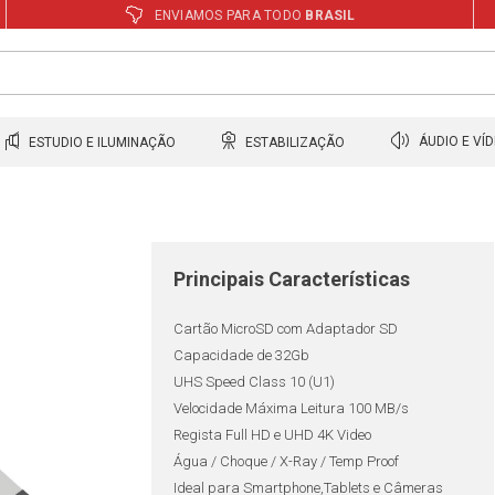
ENVIAMOS PARA TODO
BRASIL
ESTUDIO E ILUMINAÇÃO
ESTABILIZAÇÃO
ÁUDIO E VÍ
Principais Características
Cartão MicroSD com Adaptador SD
Capacidade de 32Gb
UHS Speed Class 10 (U1)
Velocidade Máxima Leitura 100 MB/s
Regista Full HD e UHD 4K Video
Água / Choque / X-Ray / Temp Proof
Ideal para Smartphone,Tablets e Câmeras