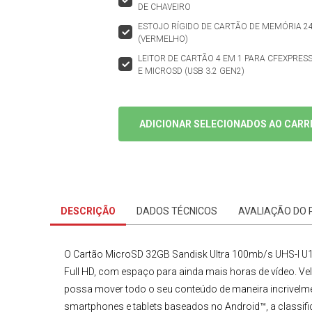
DE CHAVEIRO
ESTOJO RÍGIDO DE CARTÃO DE MEMÓRIA 2
(VERMELHO)
LEITOR DE CARTÃO 4 EM 1 PARA CFEXPRESS 
E MICROSD (USB 3.2 GEN2)
ADICIONAR SELECIONADOS AO CARR
DESCRIÇÃO
DADOS TÉCNICOS
AVALIAÇÃO DO
O
Cartão MicroSD
32GB
Sandisk
Ultra 100mb/s UHS-I U
Full HD, com espaço para ainda mais horas de vídeo. V
possa mover todo o seu conteúdo de maneira incrivelmen
smartphones e tablets baseados no Android™, a classif