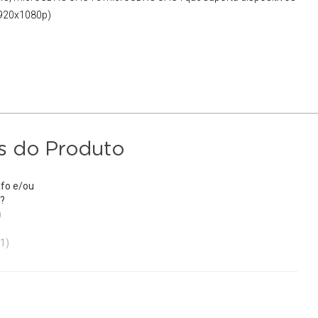
1920x1080p)
s do Produto
fo e/ou
?
)
(1)