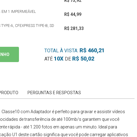
R$ 73,92
4 EM 1 IMPERMEÁVEL
R$ 44,99
TYPE-A, CFEXPRESS TYPE-B, SD
R$ 281,33
R$ 460,21
TOTAL À VISTA:
INHO
10X
R$ 50,02
ATÉ
DE
 PRODUTO
PERGUNTAS E RESPOSTAS
1 Classe10 com Adaptador
é perfeito para gravar e assistir vídeos
elocidades de transferência de até 100mb/s garantem que você
te rápida - até 1.200 fotos em apenas um minuto. Ideal para
icação
U1
deste cartão significa que você pode carregar aplicativos