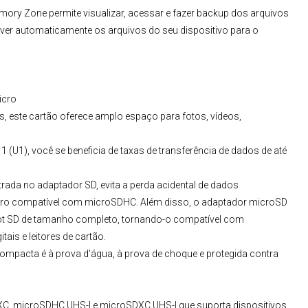
emory Zone permite visualizar, acessar e fazer backup dos arquivos
ver automaticamente os arquivos do seu dispositivo para o
icro
 este cartão oferece amplo espaço para fotos, vídeos,
 (U1), você se beneficia de taxas de transferência de dados de até
rada no adaptador SD, evita a perda acidental de dados
micro compatível com microSDHC. Além disso, o adaptador microSD
slot SD de tamanho completo, tornando-o compatível com
is e leitores de cartão.
ompacta é à prova d'água, à prova de choque e protegida contra
, microSDHC UHS-I e microSDXC UHS-I que suporta dispositivos