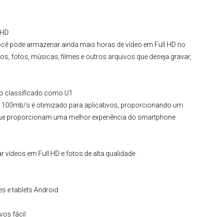
 HD
cê pode armazenar ainda mais horas de vídeo em Full HD no
s, fotos, músicas, filmes e outros arquivos que deseja gravar,
ho classificado como
U1
a 100mb/s
é otimizado para aplicativos, proporcionando um
que proporcionam uma melhor experiência do smartphone
r vídeos em Full HD e fotos de alta qualidade.
e tablets Android.
os fácil