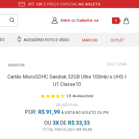
ATÉ
12X
E PREÇO ESPECIAL
NO BOLETO
Entre
ou
Cadastre-se
0
DEO
ACESSÓRIO FOTO E VÍDEO
MARCAS
OUTLET
12546
SANDISK
Cartão MicroSDHC Sandisk 32GB Ultra 100mb/s UHS-I
U1 Classe10
(
)
9
Avaliações
R$ 99,99
POR:
R$ 91,99
À VISTA NO BOLETO OU PIX
OU
3
X
DE
R$ 33,33
R$ 99,99