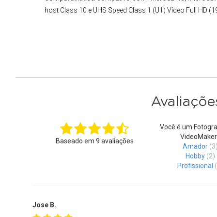
host Class 10 e UHS Speed Class 1 (U1) Vídeo Full HD (
Avaliaçõe
Você é um Fotogra
VideoMaker
Baseado em
9
avaliações
Amador
(3
Hobby
(2)
Profissional
Jose B.