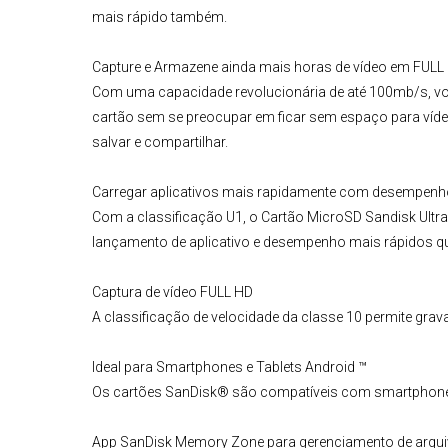
mais rápido também.
Capture e Armazene ainda mais horas de vídeo em FULL
Com uma capacidade revolucionária de até 100mb/s, vo
cartão sem se preocupar em ficar sem espaço para vídeo
salvar e compartilhar.
Carregar aplicativos mais rapidamente com desempen
Com a classificação
U1
, o
Cartão MicroSD Sandisk
Ultr
lançamento de aplicativo e desempenho mais rápidos 
Captura de vídeo FULL HD
A classificação de velocidade da classe 10 permite grava
Ideal para Smartphones e Tablets Android ™
Os cartões SanDisk® são compatíveis com smartphones 
App SanDisk Memory Zone para gerenciamento de arquiv