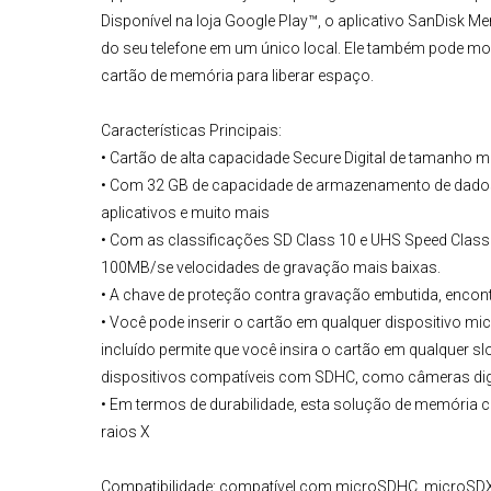
Disponível na loja Google Play™, o aplicativo SanDisk M
do seu telefone em um único local. Ele também pode mo
cartão de memória para liberar espaço.
Características Principais:
• Cartão de alta capacidade Secure Digital de tamanho m
• Com 32 GB de capacidade de armazenamento de dados,
aplicativos e muito mais
• Com as classificações SD Class 10 e UHS Speed Class 1
100MB/se velocidades de gravação mais baixas.
• A chave de proteção contra gravação embutida, encont
• Você pode inserir o cartão em qualquer dispositivo 
incluído permite que você insira o cartão em qualquer 
dispositivos compatíveis com SDHC, como câmeras digita
• Em termos de durabilidade, esta solução de memória c
raios X
Compatibilidade:
compatível com microSDHC, microSDXC