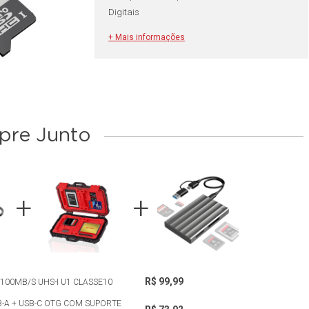
Digitais
+ Mais informações
re Junto
R$ 99,99
100MB/S UHS-I U1 CLASSE10
B-A + USB-C OTG COM SUPORTE