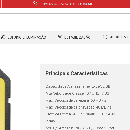
ENVIAMOS PARA TODO
BRASIL
ESTUDIO E ILUMINAÇÃO
ESTABILIZAÇÃO
ÁUDIO E VÍ
Principais Características
Capacidade Armazenamento de 32 GB
Alta Velocidade Classe 10 / UHS-I / U3
Max. Velocidade de leitura: 60 MB / s
Max. Velocidade de gravação: 40 MB / s
Fator de Forma SDHC Gravar Full HD e 4K
Video
Água / Temperatura / X-Ray / Shock Proof