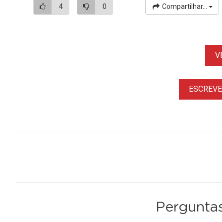
4
0
Compartilhar...
V
ESCREVER
Perguntas