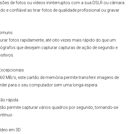
ssões de fotos ou vídeos ininterruptos com a sua
DSLR
ou câmara
 e confiável ao tirar fotos de qualidade profissional ou gravar
 comuns
urar fotos rapidamente, até oito vezes mais rápido do que um
tógrafos que desejam capturar capturas de ação de segundo e
sitivos.
Excepcionais
 60 MB/s, este cartão de memória permite transferir imagens de
order para o seu computador sem uma longa espera.
ção rápida
rtão permite capturar vários quadros por segundo, tornando-se
ntínuo.
Vídeo em 3D