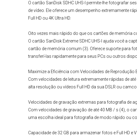
O
cartão
SanDisk SDHC
UHS-I
permite-lhe fotografar se
de vídeo. Ele oferece um desempenho extremamente rápido
Full HD ou 4K Ultra HD.
Oito vezes mais rápido do que os cartões de memória
O
cartão SanDisk Extreme SDHC UHS-I
ajuda você a capt
cartão de memória comum (3). Oferece suporte para fo
transferí-las rapidamente para seus PCs ou outros dispo
Maximize a Eficiência com Velocidades de Reprodução 
Com velocidades de leitura extremamente rápidas de até
alta resolução ou vídeos Full HD da sua DSLR ou camc
Velocidades de gravação extremas para fotografia de a
Com velocidades de gravação de até 40 MB / s (4), o ca
uma escolha ideal para fotografia de modo rápido ou co
Capacidade de 32 GB para armazenar fotos e Full HD e 