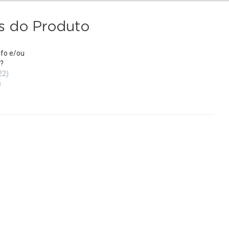
s do Produto
fo e/ou
?
22)
)