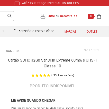
ATÉ
12X
E PREÇO ESPECIAL
NO BOLETO
Entre
ou
Cadastre-se
0
DEO
ACESSÓRIO FOTO E VÍDEO
MARCAS
OUTLET
10533
SANDISK
Cartão SDHC 32Gb SanDisk Extreme 60mb/s UHS-1
Classe 10
(
)
35
Avaliações
Para ser avisado da disponibilidade deste Produto, basta