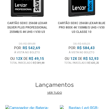
perdas de dados, os usuários podem baixar gratuitamente
o software Image Rescue, projetado para recuperar a
maioria dos arquivos de foto e vídeo.
CARTÃO SDXC 256GB LEXAR
CARTÃO SDXC 256GB LEXAR BLUE
Principais Características:
SILVER PLUS PROFESSIONAL
PRO 800X 4K 150MB/S UHS-I V30
• Cartão SDHC/SDXC Profissional
255MB/S 4K UHS-I V30 U3
U3 CLASSE 10
• Capacidade de Armazenamento de
512Gb
• Desempenho UHS-II / V60 / U3 / Classe 10
DE: R$ 589,88
DE: R$ 635,25
POR:
R$ 542,69
POR:
R$ 584,43
• Velocidade de Leitura 280Mb/s e Gravação de até
À VISTA NO BOLETO
À VISTA NO BOLETO
160Mb/s
OU
12
X
DE
R$ 49,15
OU
12
X
DE
R$ 52,93
• UHS-II compatível com versões anteriores nas
TOTAL PARCELADO
R$ 589,88
TOTAL PARCELADO
R$ 635,25
velocidades UHS-I mais altas.
• Transferência de arquivos em alta velocidade do cartão
para o computador para acelerar drasticamente o fluxo de
Lançamentos
trabalho.
• Captura imagens de alta qualidade e extensões estendidas
VER TUDO
de vídeos Full HD 1080p, 3D e 4K aprimorados em Câmeras
DSLR, Mirrorless e Filmadoras.