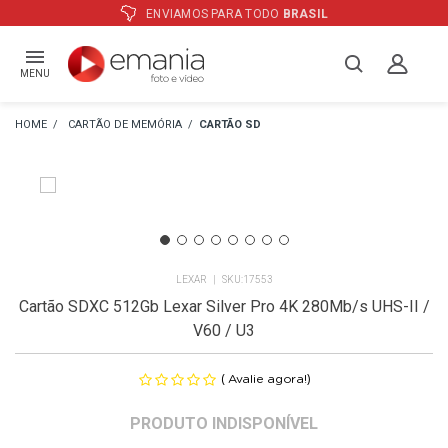
ATÉ
12X
E PREÇO ESPECIAL
NO BOLETO
MENU
CARTÃO DE MEMÓRIA
CARTÃO SD
LEXAR
17553
Cartão SDXC 512Gb Lexar Silver Pro 4K 280Mb/s UHS-II /
V60 / U3
(
)
Avalie agora!