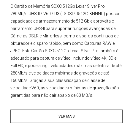
O
Cartão de Memória SDXC
512Gb Lexar Silver Pro
280Mb/s UHS-II / V60 / U3 (LSDSIPR512G-BNNNU)
possui
capacidade de armazenamento de 512 Gb e aproveita o
barramento UHS-II para suportar funções avançadas de
Câmeras DSLR e Mirrorless
, como disparos contínuos de
obturador e disparo rápido, bem como Capturas RAW e
JPEG. Este
Cartão SDXC 512Gb Lexar Silver Pro
também é
adequado para captura de vídeo, incluindo vídeo 4K, 3D e
Full HD, e pode atingir velocidades máximas de leitura de até
280Mb/s e velocidades máximas de gravação de até
160Mb/s. Graças à sua classificação de classe de
velocidade V60, as velocidades mínimas de gravação são
garantidas para não cair abaixo de 60 MB/s.
Este
Cartão SDXC 512Gb Lexar Silver Pro 4K 280Mb/s
com
VER MAIS
barramento UHS-II alcançam sua velocidade através de
uma linha extra de pinos e, embora este cartão tenha sido
projetado para câmeras compatíveis com UHS-II / V60, ele