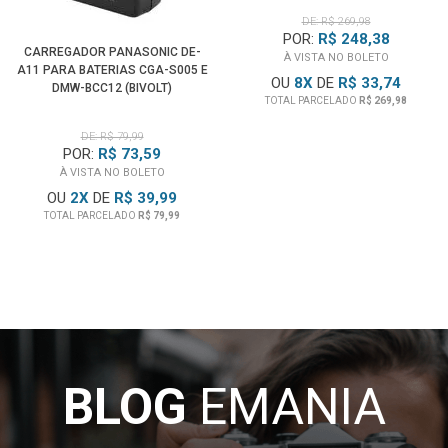
DE: R$ 269,98
POR:
R$ 248,38
CARREGADOR PANASONIC DE-
À VISTA NO BOLETO
A11 PARA BATERIAS CGA-S005 E
OU
8
X
DE
R$ 33,74
DMW-BCC12 (BIVOLT)
TOTAL PARCELADO
R$ 269,98
DE: R$ 79,99
POR:
R$ 73,59
À VISTA NO BOLETO
OU
2
X
DE
R$ 39,99
TOTAL PARCELADO
R$ 79,99
BLOG
EMANIA