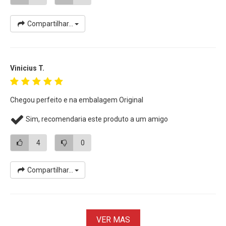
Projetado e testado para suportar as condições difíceis,
este cartão tem uma capacidade de 64 GB e é impermeável,
Compartilhar...
à prova de choque e à prova de raios X. Pode operar em
temperaturas que variam de -13 a 185 ° F, para que você
possa trabalhar em quase todos os climas.
Vinicius T.
Chegou perfeito e na embalagem Original
Sim, recomendaria este produto a um amigo
4
0
Compartilhar...
VER MAS