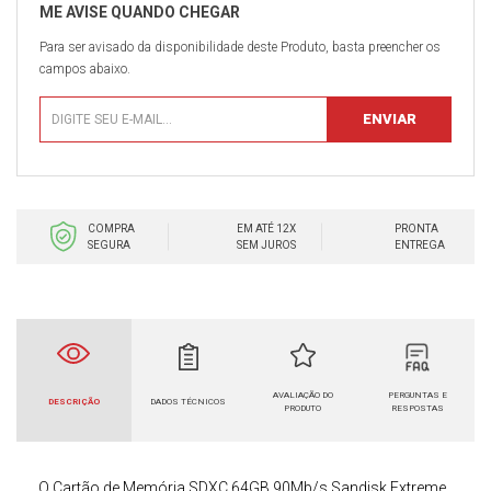
Para ser avisado da disponibilidade deste Produto, basta preencher os
campos abaixo.
COMPRA
EM ATÉ 12X
PRONTA
SEGURA
SEM JUROS
ENTREGA
AVALIAÇÃO DO
PERGUNTAS E
DESCRIÇÃO
DADOS TÉCNICOS
PRODUTO
RESPOSTAS
O
Cartão de Memória SDXC
64GB 90Mb/s Sandisk Extreme,