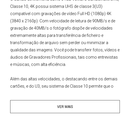
Classe 10
, 4K possui sistema UHS de classe 3(U3)
compatível com gravações de vídeo Full HD (1080p) 4K
(3840 x 2160p). Com velocidade de leitura de 90MB/s e de
gravação de 40MB/s o fotógrafo dispõe de velocidades
extremamente altas para transferência de ficheiro e
transformação de arquivo sem perder ou minimizar a
qualidade das imagens. Você pode transferir fotos, vídeos e
áudios de Gravadores Profissionais, tais como entrevistas
e músicas, com alta eficiência.
Além das altas velocidades, o destacando entre os demais
cartões, e do U3, seu sistema de Classe 10 permite que o
Cartão de Memória
SDXC 64GB 90Mb/s
Sandisk Extreme
,
Classe 10, 4K seja resistente à altas temperaturas, choques,
VER MAIS
quedas e água, permitindo a gravação de vídeos em 4K em
quaisquer condições. Ele possui sistema RescuePRO
Deluxe Version, ou seja, em caso de apagar acidentalmente
fotos e vídeos ainda é possível restaurar o cartão com os