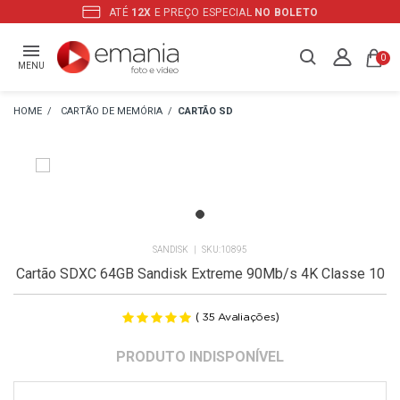
ATÉ
12X
E PREÇO ESPECIAL
NO BOLETO
0
MENU
CARTÃO DE MEMÓRIA
CARTÃO SD
SANDISK
10895
Cartão SDXC 64GB Sandisk Extreme 90Mb/s 4K Classe 10
(
)
35
Avaliações