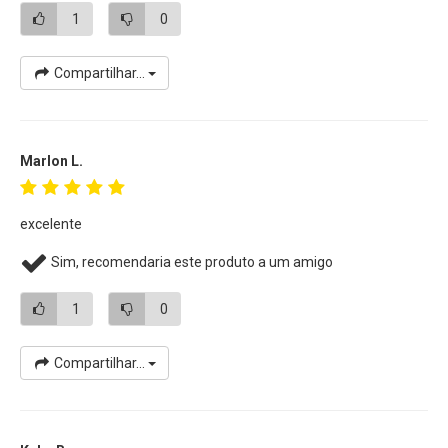
computador.
1
0
Capacidade para fotos e vídeos de alta resolução
Compartilhar...
Com uma capacidade de 64 GB para capturar tudo, este
cartão SanDisk Extreme UHS-I oferece espaço suficiente
para milhares de fotos de alta resolução. O cartão pode
acomodar formatos de imagem de alto volume, como
Marlon L.
RAW e JPEG, e também oferece muito espaço para vídeos
Full HD.
excelente
Gravação de vídeo em 4K e Full HD
Sim, recomendaria este produto a um amigo
Com classificações de vídeo Class 10, UHS Speed Class 3
(U3) e V30, você estará pronto para capturar 4K Ultra HD,
1
0
qualidade de cinema 3D e vídeo Full HD (1080p), que exigem
mais desempenho do que os cartões comuns podem
Compartilhar...
manipular. As velocidades de gravação sustentadas
mínimas aceleradas do cartão de memória ajudam a
garantir que os dados de vídeo não sejam perdidos durante