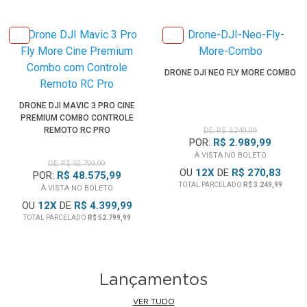
Combo acompanha mais Duas
Baterias DJI Mavic 3 Pro
e
um Hub de Carregamento Rápido de 100w.
Sensor omnidirecional de obstáculos e APAS 5.0
DRONE DJI NEO FLY MORE COMBO
O
Drone DJI Mavic 3 Pr
o garante que você voe com
segurança e crie com tranquilidade. Oito sensores de visão
DRONE DJI MAVIC 3 PRO CINE
grande angular funcionam perfeitamente com um
PREMIUM COMBO CONTROLE
mecanismo de computação de visão de alto desempenho
REMOTO RC PRO
DE: R$ 3.249,99
POR:
R$ 2.989,99
para detectar obstáculos com precisão em todas as
À VISTA NO BOLETO
direções e planejar uma rota de voo segura para evitá-los
DE: R$ 52.799,99
OU
12
X
DE
R$ 270,83
POR:
R$ 48.575,99
TOTAL PARCELADO
R$ 3.249,99
À VISTA NO BOLETO
Modos Voo Inteligentes
OU
12
X
DE
R$ 4.399,99
• Voo Ponto de Passagem: A Função Waypoint Flight "Voo
TOTAL PARCELADO
R$ 52.799,99
Ponto de Passagem" eleva a experiência de voo
automatizado.
• Controle de Cruzeiro: Configure o
Mavic 3 Pro
para voar
Lançamentos
em qualquer direção sem pressionar continuamente os
manípulos de controle.
VER TUDO