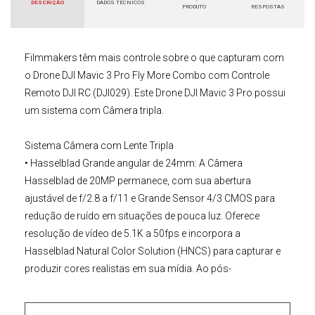
DESCRIÇÃO
DADOS TÉCNICOS
PRODUTO
RESPOSTAS
Filmmakers têm mais controle sobre o que capturam com
o
Drone DJI Mavic 3 Pro Fly More Combo com Controle
Remoto DJI RC (DJI029)
. Este
Drone DJI
Mavic 3 Pro
possui
um sistema com Câmera tripla.
Sistema Câmera com Lente Tripla
• Hasselblad Grande angular de 24mm: A Câmera
Hasselblad de 20MP permanece, com sua abertura
ajustável de f/2.8 a f/11 e Grande Sensor 4/3 CMOS para
redução de ruído em situações de pouca luz. Oferece
resolução de vídeo de 5.1K a 50fps e incorpora a
Hasselblad Natural Color Solution (HNCS) para capturar e
produzir cores realistas em sua mídia. Ao pós-
processamento, você pode usar D-Log, D-Log M e HLG.
• Telefoto Média de 70mm: a nova Câmera no Sistema