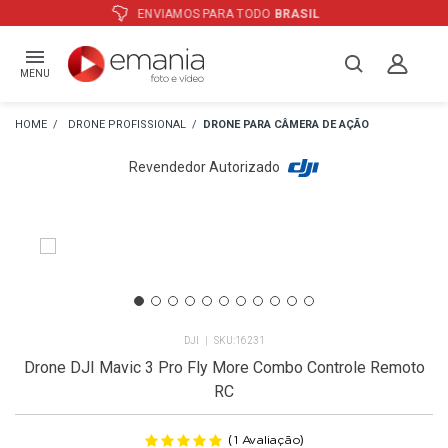
ATÉ
12X
E PREÇO ESPECIAL
NO BOLETO
MENU
DRONE PROFISSIONAL
DRONE PARA CÂMERA DE AÇÃO
Revendedor Autorizado
DJI
16231
Drone DJI Mavic 3 Pro Fly More Combo Controle Remoto
RC
(
)
1
Avaliação