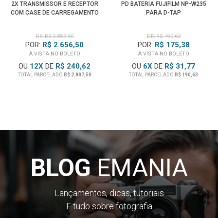
2X TRANSMISSOR E RECEPTOR
PD BATERIA FUJIFILM NP-W235
COM CASE DE CARREGAMENTO
PARA D-TAP
DE: R$ 2.887,50
DE: R$ 190,63
POR:
R$ 2.656,50
POR:
R$ 175,38
À VISTA NO BOLETO
À VISTA NO BOLETO
OU
12
X
DE
R$ 240,62
OU
6
X
DE
R$ 31,77
TOTAL PARCELADO
R$ 2.887,50
TOTAL PARCELADO
R$ 190,63
BLOG
EMANIA
Lançamentos, dicas, tutoriais
E tudo sobre fotografia