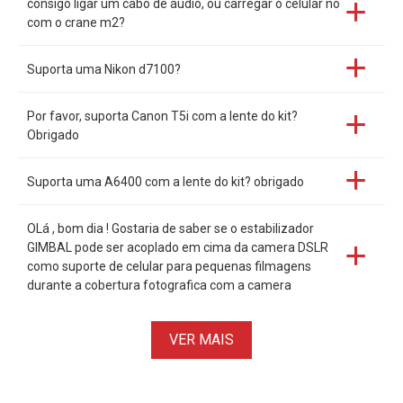
consigo ligar um cabo de áudio, ou carregar o celular no
com o crane m2?
HERO11,HERO12, Sjcam Sj8 AIR, entre outras.
Suporta uma Nikon d7100?
Por favor, suporta Canon T5i com a lente do kit?
Obrigado
Suporta uma A6400 com a lente do kit? obrigado
OLá , bom dia ! Gostaria de saber se o estabilizador
GIMBAL pode ser acoplado em cima da camera DSLR
como suporte de celular para pequenas filmagens
durante a cobertura fotografica com a camera
VER MAIS