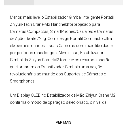
Menor, mais leve, o
Estabilizador Gimbal Inteligente Portátil
Zhiyun-Tech Crane-M2
Handheldfoi projetado para
Câmeras Compactas
,
SmartPhones/Celualres
e
Câmeras
de Ação
de até 720g. Com design Portátil Compacto Ultra
ele permite manobrar suas Câmeras com mais liberdade e
por períodos mais longos. Além disso,
Estabilizador
Gimbal
da
Zhiyun
Crane M2
fornece os recursos padrão
que tornaram os Estabilizador Gimbals uma adição
revolucionária ao mundo dos Suportes de Câmeras e
Smartphones.
Um Display OLED no
Estabilizador de Mão Zhiyun Crane M2
confirma o modo de operação selecionado, o nível da
bateria, o status Bluetooth / Wi-Fi e outras funções. O
Estabilizador Inteligente Portátil
Zhiyun-Tech
Crane-M2
VER MAIS
possui um sistema de montagem de Câmera de Liberação