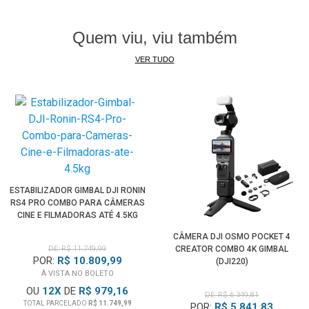
Quem viu, viu também
VER TUDO
ESTABILIZADOR GIMBAL DJI RONIN
RS4 PRO COMBO PARA CÂMERAS
CINE E FILMADORAS ATÉ 4.5KG
CÂMERA DJI OSMO POCKET 4
DE: R$ 11.749,99
CREATOR COMBO 4K GIMBAL
POR:
R$ 10.809,99
(DJI220)
À VISTA NO BOLETO
OU
12
X
DE
R$ 979,16
DE: R$ 6.349,81
TOTAL PARCELADO
R$ 11.749,99
POR:
R$ 5.841,83